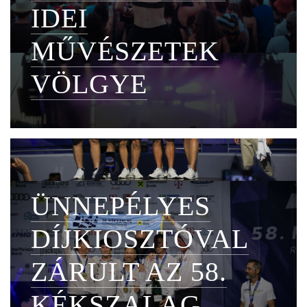
IDEI
MŰVÉSZETEK
VÖLGYE
ÜNNEPÉLYES
DÍJKIOSZTÓVAL
ZÁRULT AZ 58.
KÉKSZALAG