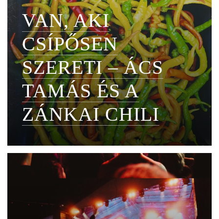
VAN, AKI
CSÍPŐSEN
SZERETI – ÁCS
TAMÁS ÉS A
ZÁNKAI CHILI