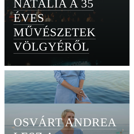
NATÁLIA A 35
ÉVES
MŰVÉSZETEK
VÖLGYÉRŐL
OSVÁRT ANDREA