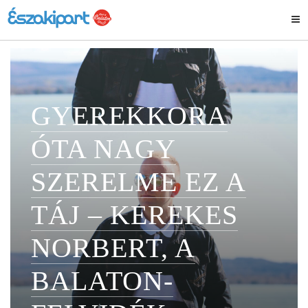
GYEREKKORA
ÓTA NAGY
SZERELME EZ A
TÁJ – KEREKES
NORBERT, A
BALATON-