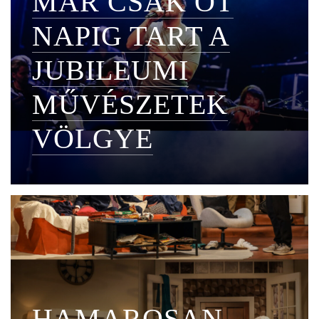
MÁR CSAK ÖT
NAPIG TART A
JUBILEUMI
MŰVÉSZETEK
VÖLGYE
HAMAROSAN