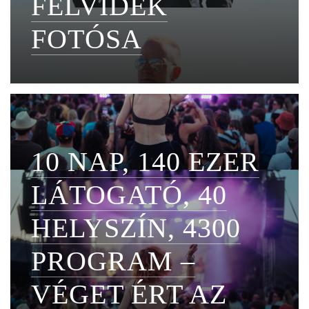
FELVIDÉK
FOTÓSA
10 NAP, 140 EZER
LÁTOGATÓ, 40
HELYSZÍN, 4300
PROGRAM –
VÉGET ÉRT AZ