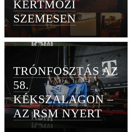
KERTMOZI
SZEMESEN
TRÓNFOSZTÁS AZ
58.
KÉKSZALAGON –
AZ RSM NYERT