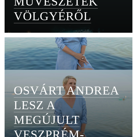
MŰVÉSZETEK
VÖLGYÉRŐL
OSVÁRT ANDREA
LESZ A
MEGÚJULT
VESZPRÉM-