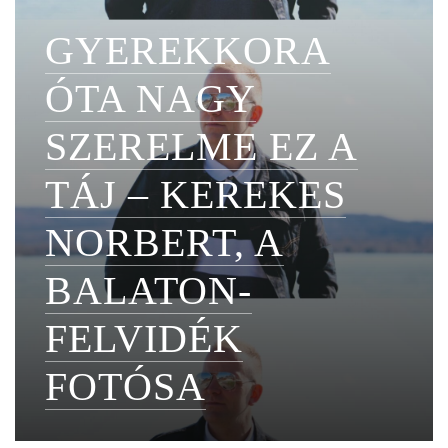
GYEREKKORA
ÓTA NAGY
SZERELME EZ A
TÁJ – KEREKES
NORBERT, A
BALATON-
FELVIDÉK
FOTÓSA