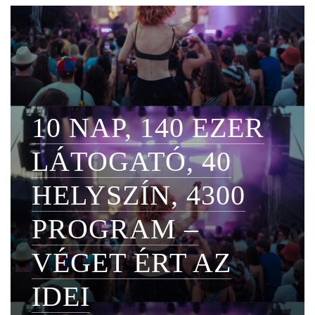
10 NAP, 140 EZER
LÁTOGATÓ, 40
HELYSZÍN, 4300
PROGRAM –
VÉGET ÉRT AZ
IDEI