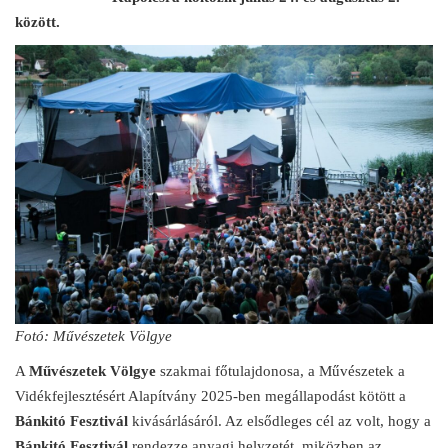
között.
Fotó: Művészetek Völgye
A
Művészetek Völgye
szakmai főtulajdonosa, a Művészetek a
Vidékfejlesztésért Alapítvány 2025-ben megállapodást kötött a
Bánkitó Fesztivál
kivásárlásáról. Az elsődleges cél az volt, hogy a
Bánkitó Fesztivál
rendezze anyagi helyzetét, miközben az