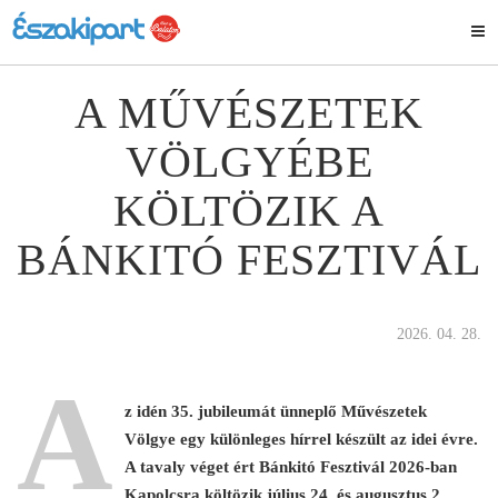
A MŰVÉSZETEK
VÖLGYÉBE
KÖLTÖZIK A
BÁNKITÓ FESZTIVÁL
2026. 04. 28.
A
z idén 35. jubileumát ünneplő Művészetek
Völgye egy különleges hírrel készült az idei évre.
A tavaly véget ért Bánkitó Fesztivál 2026-ban
Kapolcsra költözik július 24. és augusztus 2.