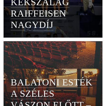
KÉKSZALAG
RAIFFEISEN
NAGYDÍJ
BALATONI ESTÉK
A SZÉLES
VÁSZON ELŐTT –