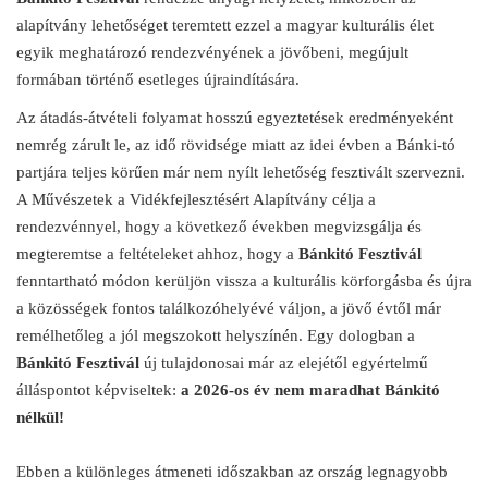
alapítvány lehetőséget teremtett ezzel a magyar kulturális élet
egyik meghatározó rendezvényének a jövőbeni, megújult
formában történő esetleges újraindítására.
Az átadás-átvételi folyamat hosszú egyeztetések eredményeként
nemrég zárult le, az idő rövidsége miatt az idei évben a Bánki-tó
partjára teljes körűen már nem nyílt lehetőség fesztivált szervezni.
A Művészetek a Vidékfejlesztésért Alapítvány célja a
rendezvénnyel, hogy a következő években megvizsgálja és
megteremtse a feltételeket ahhoz, hogy a
Bánkitó Fesztivál
fenntartható módon kerüljön vissza a kulturális körforgásba és újra
a közösségek fontos találkozóhelyévé váljon, a jövő évtől már
remélhetőleg a jól megszokott helyszínén. Egy dologban a
Bánkitó Fesztivál
új tulajdonosai már az elejétől egyértelmű
álláspontot képviseltek:
a 2026-os év nem maradhat Bánkitó
nélkül!
Ebben a különleges átmeneti időszakban az ország legnagyobb