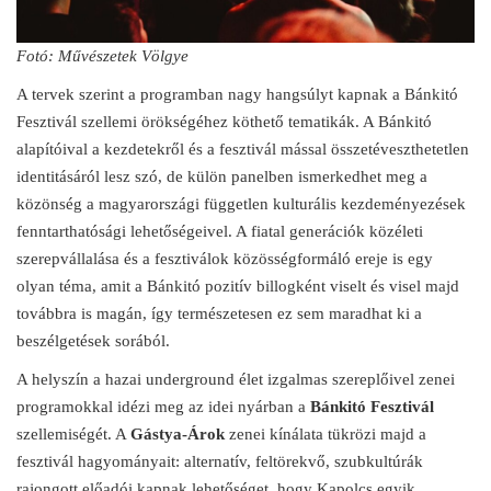
Fotó: Művészetek Völgye
A tervek szerint a programban nagy hangsúlyt kapnak a Bánkitó
Fesztivál szellemi örökségéhez köthető tematikák. A Bánkitó
alapítóival a kezdetekről és a fesztivál mással összetéveszthetetlen
identitásáról lesz szó, de külön panelben ismerkedhet meg a
közönség a magyarországi független kulturális kezdeményezések
fenntarthatósági lehetőségeivel. A fiatal generációk közéleti
szerepvállalása és a fesztiválok közösségformáló ereje is egy
olyan téma, amit a Bánkitó pozitív billogként viselt és visel majd
továbbra is magán, így természetesen ez sem maradhat ki a
beszélgetések sorából.
A helyszín a hazai underground élet izgalmas szereplőivel zenei
programokkal idézi meg az idei nyárban a
Bánkitó Fesztivál
szellemiségét. A
Gástya-Árok
zenei kínálata tükrözi majd a
fesztivál hagyományait: alternatív, feltörekvő, szubkultúrák
rajongott előadói kapnak lehetőséget, hogy Kapolcs egyik