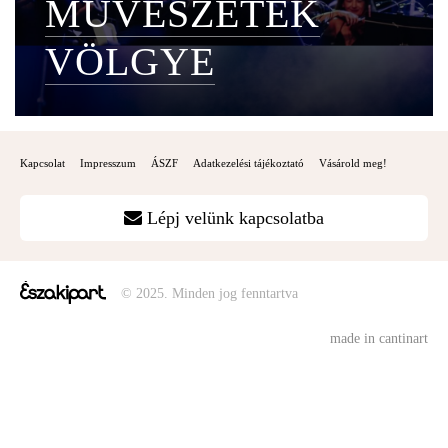
MŰVÉSZETEK
VÖLGYE
Kapcsolat
Impresszum
ÁSZF
Adatkezelési tájékoztató
Vásárold meg!
Lépj velünk kapcsolatba
© 2025. Minden jog fenntartva
made in cantinart