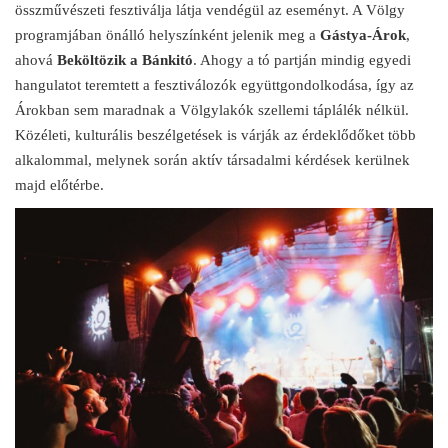
összművészeti fesztiválja látja vendégül az eseményt. A Völgy
programjában önálló helyszínként jelenik meg a
Gástya-Árok
,
ahová
Beköltözik a Bánkitó
. Ahogy a tó partján mindig egyedi
hangulatot teremtett a fesztiválozók együttgondolkodása, így az
Árokban sem maradnak a Völgylakók szellemi táplálék nélkül.
Közéleti, kulturális beszélgetések is várják az érdeklődőket több
alkalommal, melynek során aktív társadalmi kérdések kerülnek
majd előtérbe.