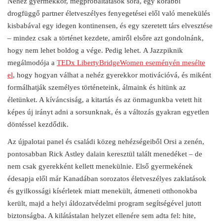
Nehéz gyermekkor, megpróbáltatások sora, egy korábbi
drogfüggő partner életveszélyes fenyegetései elől való menekülés
kisbabával egy idegen kontinensen, és egy szeretett társ elvesztése
– mindez csak a történet kezdete, amiről elsőre azt gondolnánk,
hogy nem lehet boldog a vége. Pedig lehet. A Jazzpiknik
megálmodója a
TEDx LibertyBridgeWomen eseményén mesélte
el
, hogy hogyan válhat a nehéz gyerekkor motivációvá, és miként
formálhatják személyes történeteink, álmaink és hitünk az
életünket. A kíváncsiság, a kitartás és az önmagunkba vetett hit
képes új irányt adni a sorsunknak, és a változás gyakran egyetlen
döntéssel kezdődik.
Az újpalotai panel és családi közeg nehézségeiből Orsi a zenén,
pontosabban Rick Astley dalain keresztül talált menedéket – de
nem csak gyerekként kellett menekülnie. Első gyermekének
édesapja elől már Kanadában sorozatos életveszélyes zaklatások
és gyilkossági kísérletek miatt menekült, átmeneti otthonokba
került, majd a helyi áldozatvédelmi program segítségével jutott
biztonságba. A kilátástalan helyzet ellenére sem adta fel: hite,