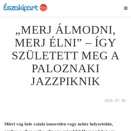
„MERJ ÁLMODNI,
MERJ ÉLNI” – ÍGY
SZÜLETETT MEG A
PALOZNAKI
JAZZPIKNIK
2026. 07. 09.
Miért vág bele valaki ismeretlen vagy nehéz helyzetekbe,