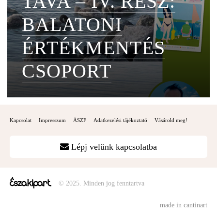
TAVA – IV. RÉSZ:
BALATONI
ÉRTÉKMENTÉS
CSOPORT
Kapcsolat
Impresszum
ÁSZF
Adatkezelési tájékoztató
Vásárold meg!
Lépj velünk kapcsolatba
© 2025. Minden jog fenntartva
made in cantinart