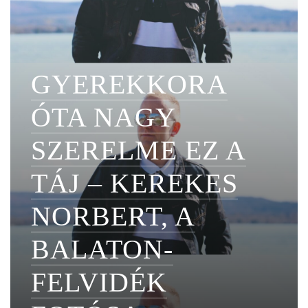
GYEREKKORA
ÓTA NAGY
SZERELME EZ A
TÁJ – KEREKES
NORBERT, A
BALATON-
FELVIDÉK