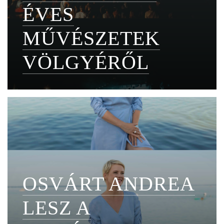
ÉVES
MŰVÉSZETEK
VÖLGYÉRŐL
OSVÁRT ANDREA
LESZ A