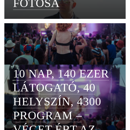
FOTÓSA
10 NAP, 140 EZER
LÁTOGATÓ, 40
HELYSZÍN, 4300
PROGRAM –
VÉGET ÉRT AZ