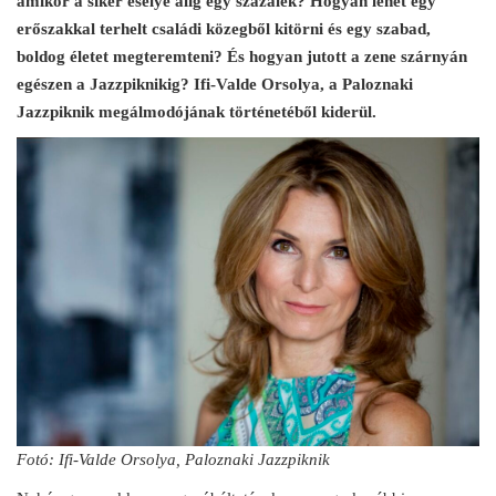
amikor a siker esélye alig egy százalék? Hogyan lehet egy
erőszakkal terhelt családi közegből kitörni és egy szabad,
boldog életet megteremteni? És hogyan jutott a zene szárnyán
egészen a Jazzpiknikig? Ifi-Valde Orsolya, a Paloznaki
Jazzpiknik megálmodójának történetéből kiderül.
Fotó: Ifi-Valde Orsolya, Paloznaki Jazzpiknik