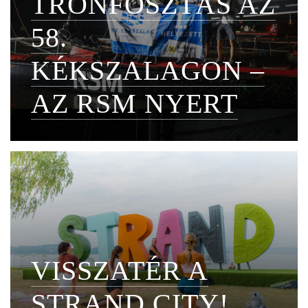
TRÓNFOSZTÁS AZ
58.
KÉKSZALAGON –
AZ RSM NYERT
VISSZATÉR A
STRAND CITY!