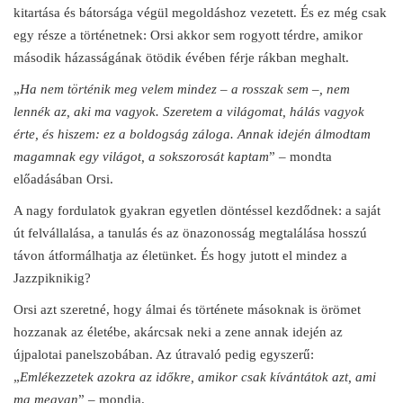
kitartása és bátorsága végül megoldáshoz vezetett. És ez még csak
egy része a történetnek: Orsi akkor sem rogyott térdre, amikor
második házasságának ötödik évében férje rákban meghalt.
„
Ha nem történik meg velem mindez – a rosszak sem –, nem
lennék az, aki ma vagyok. Szeretem a világomat, hálás vagyok
érte, és hiszem: ez a boldogság záloga. Annak idején álmodtam
magamnak egy világot, a sokszorosát kaptam
” – mondta
előadásában Orsi.
A nagy fordulatok gyakran egyetlen döntéssel kezdődnek: a saját
út felvállalása, a tanulás és az önazonosság megtalálása hosszú
távon átformálhatja az életünket. És hogy jutott el mindez a
Jazzpiknikig?
Orsi azt szeretné, hogy álmai és története másoknak is örömet
hozzanak az életébe, akárcsak neki a zene annak idején az
újpalotai panelszobában. Az útravaló pedig egyszerű:
„
Emlékezzetek azokra az időkre, amikor csak kívántátok azt, ami
ma megvan
” – mondja.