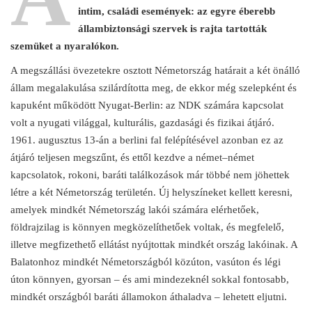
intim, családi események: az egyre éberebb
állambiztonsági szervek is rajta tartották
szemüket a nyaralókon.
A megszállási övezetekre osztott Németország határait a két önálló
állam megalakulása szilárdította meg, de ekkor még szelepként és
kapuként működött Nyugat-Berlin: az NDK számára kapcsolat
volt a nyugati világgal, kulturális, gazdasági és fizikai átjáró.
1961. augusztus 13-án a berlini fal felépítésével azonban ez az
átjáró teljesen megszűnt, és ettől kezdve a német–német
kapcsolatok, rokoni, baráti találkozások már többé nem jöhettek
létre a két Németország területén. Új helyszíneket kellett keresni,
amelyek mindkét Németország lakói számára elérhetőek,
földrajzilag is könnyen megközelíthetőek voltak, és megfelelő,
illetve megfizethető ellátást nyújtottak mindkét ország lakóinak. A
Balatonhoz mindkét Németországból közúton, vasúton és légi
úton könnyen, gyorsan – és ami mindezeknél sokkal fontosabb,
mindkét országból baráti államokon áthaladva – lehetett eljutni.