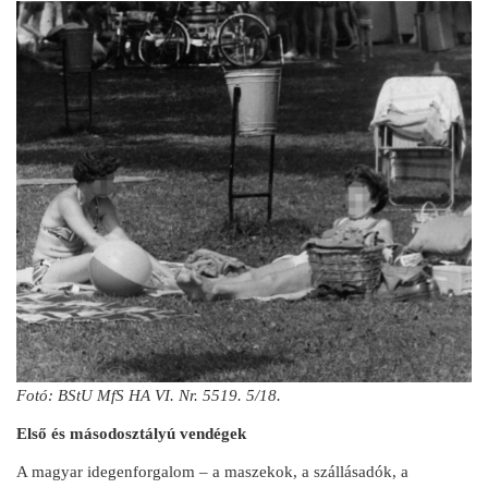
Fotó: BStU MfS HA VI. Nr. 5519. 5/18.
Első és másodosztályú vendégek
A magyar idegenforgalom – a maszekok, a szállásadók, a