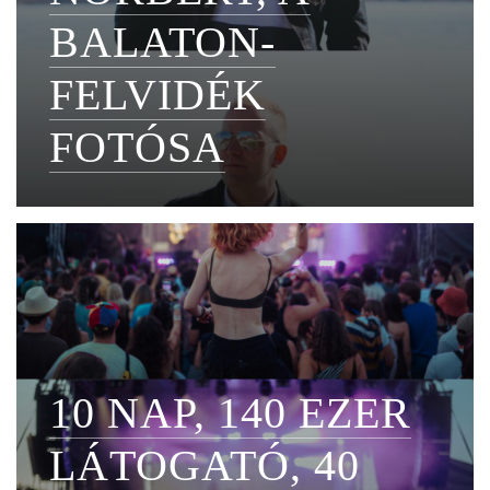
BALATON-
FELVIDÉK
FOTÓSA
10 NAP, 140 EZER
LÁTOGATÓ, 40