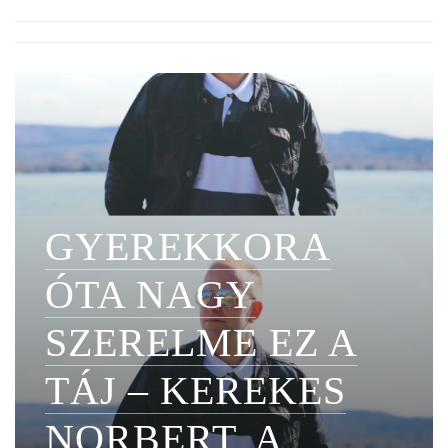
GYEREKKORA
ÓTA NAGY
SZERELME EZ A
TÁJ – KEREKES
NORBERT, A