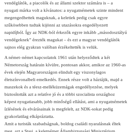
vendéglátók, a piacolók és az állami szektor számára is – a
nyugati márka volt a kívánatos: a nyugatnémetek szinte mindent
megengedhettek maguknak, a keletiek pedig csak egyre
szűkösebben tudtak kijönni az utazásokra engedélyezett
napidíjból. Így az NDK-ból érkezők egyre inkább „másodosztályú
vendégeknek” érezték magukat – és ezt a magyar vendéglátók
sajnos elég gyakran valóban érzékeltették is velük.
A német–német kapcsolatok 1961 után helyeződtek a két
Németország határain kívülre, pontosan akkor, amikor az 1960-as
évek elején Magyarországon elindult egy viszonylagos
életszínvonalbeli emelkedés. Ennek része volt a háztájik, majd a
maszekok és a téesz-melléküzemágak engedélyezése, melyek
biztosították azt a relatíve jó és a többi szocialista országhoz
képest nyugatiasabb, jobb minőségű ellátást, ami a nyugatnémetek
ízlésének és elvárásainak is megfelelt, az NDK-sokat pedig
gyakorlatilag elkápráztatta.
Amit a turisták szabadságnak, boldog családi nyaralásnak éltek
meg, azt a Stasi, a keletnémet Állambiztonsági Minisztérium