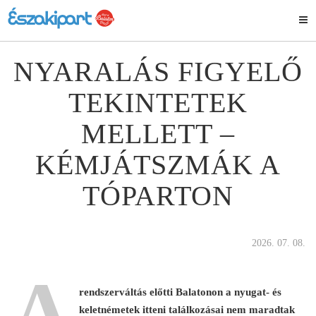
NYARALÁS FIGYELŐ
TEKINTETEK
MELLETT –
KÉMJÁTSZMÁK A
TÓPARTON
2026. 07. 08.
A
rendszerváltás előtti Balatonon a nyugat- és
keletnémetek itteni találkozásai nem maradtak