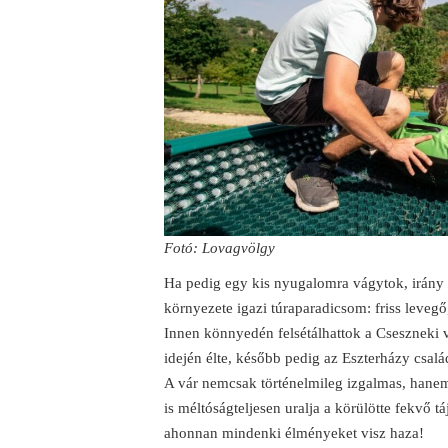
Fotó: Lovagvölgy
Ha pedig egy kis nyugalomra vágytok, irány
környezete igazi túraparadicsom: friss levegő
Innen könnyedén felsétálhattok a Cseszneki v
idején élte, később pedig az Eszterházy csal
A vár nemcsak történelmileg izgalmas, hanem
is méltóságteljesen uralja a körülötte fekvő tá
ahonnan mindenki élményeket visz haza!