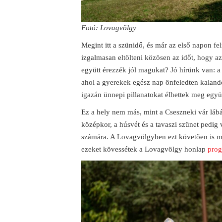
Fotó: Lovagvölgy
Megint itt a szünidő, és már az első napon fe
izgalmasan eltölteni közösen az időt, hogy a
együtt érezzék jól magukat? Jó hírünk van: 
ahol a gyerekek egész nap önfeledten kalando
igazán ünnepi pillanatokat élhettek meg együt
Ez a hely nem más, mint a Cseszneki vár lábán
középkor, a húsvét és a tavaszi szünet pedig
számára. A Lovagvölgyben ezt követően is m
ezeket kövessétek a Lovagvölgy honlap
prog