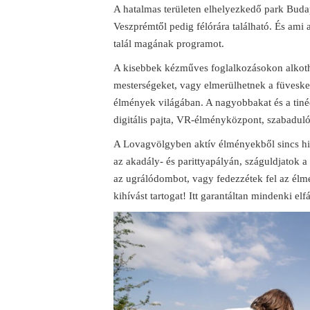
A hatalmas területen elhelyezkedő park Budap
Veszprémtől pedig félórára található. És ami 
talál magának programot.
A kisebbek kézműves foglalkozásokon alkoth
mesterségeket, vagy elmerülhetnek a füvesker
élmények világában. A nagyobbakat és a tin
digitális pajta, VR-élményközpont, szabadul
A Lovagvölgyben aktív élményekből sincs hi
az akadály- és parittyapályán, száguldjatok 
az ugrálódombot, vagy fedezzétek fel az él
kihívást tartogat! Itt garantáltan mindenki el