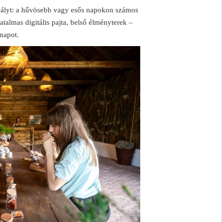
dályt: a hűvösebb vagy esős napokon számos
talmas digitális pajta, belső élményterek –
 napot.