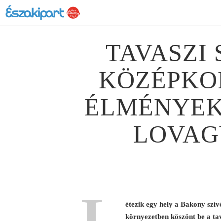
TAVASZI 
KÖZÉPKOR
ÉLMÉNYEK
LOVAG
L
étezik egy hely a Bakony szív
környezetben köszönt be a ta