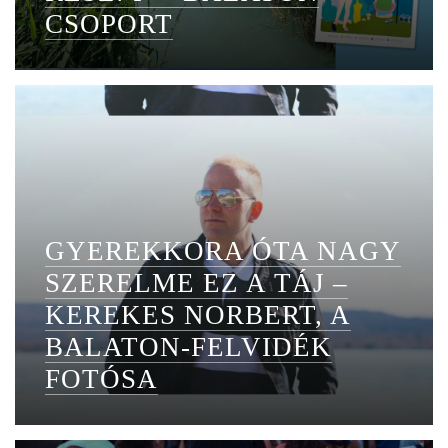
CSOPORT
GYEREKKORA ÓTA NAGY
SZERELME EZ A TÁJ –
KEREKES NORBERT, A
BALATON-FELVIDÉK
FOTÓSA