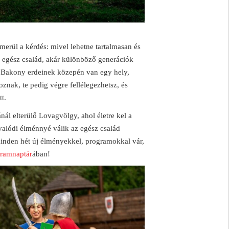
lmerül a kérdés: mivel lehetne tartalmasan és
z egész család, akár különböző generációk
a Bakony erdeinek közepén van egy hely,
znak, te pedig végre fellélegezhetsz, és
t.
ál elterülő Lovagvölgy, ahol életre kel a
 valódi élménnyé válik az egész család
inden hét új élményekkel, programokkal vár,
ramnaptár
ában!