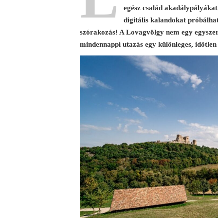
egész család akadálypályákat,
digitális kalandokat próbálhat
szórakozás! A Lovagvölgy nem egy egysze
mindennappi utazás egy különleges, időtlen