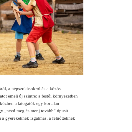
ről, a népszokásokról és a közös
ot emeli új szintre: a festői környezetben
özben a látogatók egy kortalan
gy „nézd meg és menj tovább” típusú
 a gyerekeknek izgalmas, a felnőtteknek