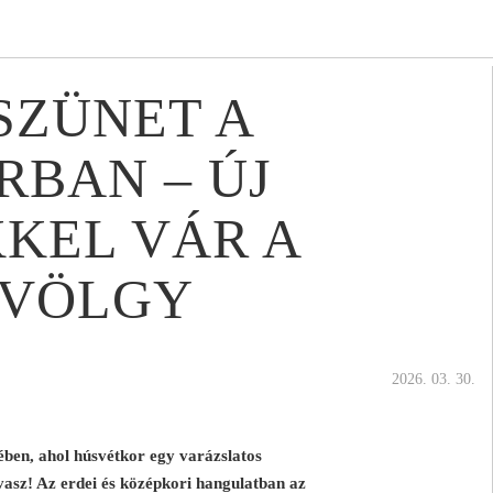
SZÜNET A
BAN – ÚJ
KEL VÁR A
VÖLGY
2026. 03. 30.
ében, ahol húsvétkor egy varázslatos
vasz! Az erdei és középkori hangulatban az