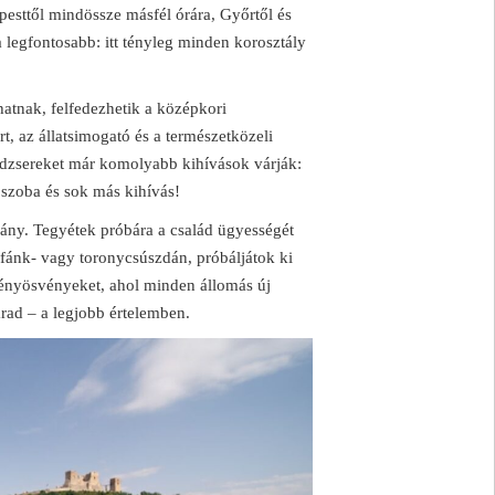
esttől mindössze másfél órára, Győrtől és
a legfontosabb: itt tényleg minden korosztály
atnak, felfedezhetik a középkori
t, az állatsimogató és a természetközeli
édzsereket már komolyabb kihívások várják:
ószoba és sok más kihívás!
ány. Tegyétek próbára a család ügyességét
a fánk- vagy toronycsúszdán, próbáljátok ki
ményösvényeket, ahol minden állomás új
fárad – a legjobb értelemben.