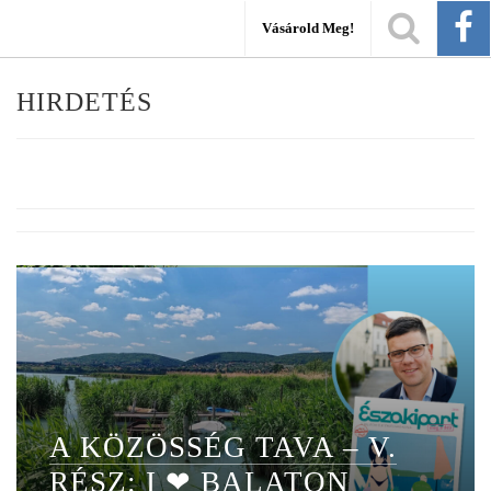
Vásárold Meg!
HIRDETÉS
A KÖZÖSSÉG TAVA – V.
RÉSZ: I ❤ BALATON