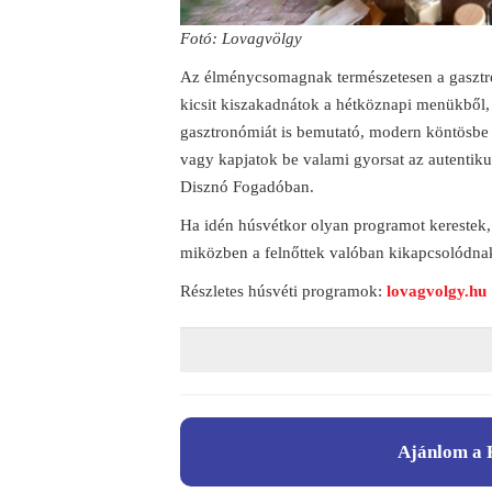
Fotó: Lovagvölgy
Az élménycsomagnak természetesen a gasztro
kicsit kiszakadnátok a hétköznapi menükből, 
gasztronómiát is bemutató, modern köntösbe 
vagy kapjatok be valami gyorsat az autentiku
Disznó Fogadóban.
Ha idén húsvétkor olyan programot kerestek,
miközben a felnőttek valóban kikapcsolódna
Részletes húsvéti programok:
lovagvolgy.hu
Ajánlom a 