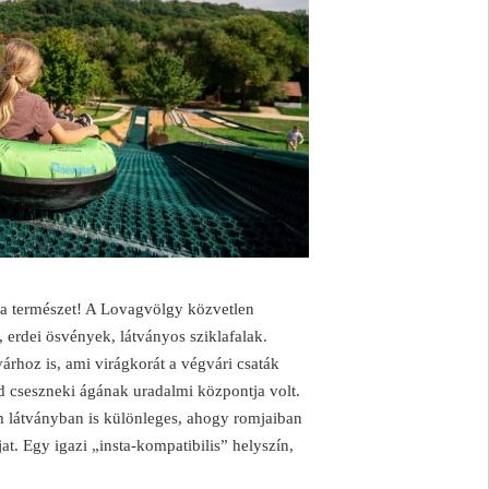
 a természet! A Lovagvölgy közvetlen
, erdei ösvények, látványos sziklafalak.
árhoz is, ami virágkorát a végvári csaták
ád cseszneki ágának uradalmi központja volt.
 látványban is különleges, ahogy romjaiban
jat. Egy igazi „insta-kompatibilis” helyszín,