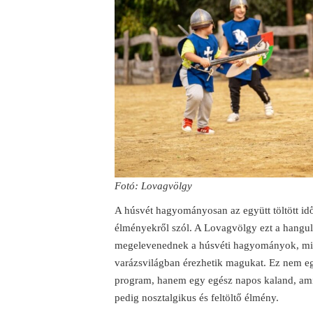
Fotó: Lovagvölgy
A húsvét hagyományosan az együtt töltött idő
élményekről szól. A Lovagvölgy ezt a hangulat
megelevenednek a húsvéti hagyományok, mik
varázsvilágban érezhetik magukat. Ez nem e
program, hanem egy egész napos kaland, ami
pedig nosztalgikus és feltöltő élmény.