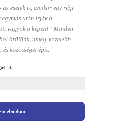
k az esetek is, amikor egy régi
 egymás után írják a
ott vagyok a képen!” Minden
vből örülünk, amely közelebb
 és közösséget épít.
eheti.
Facebookon