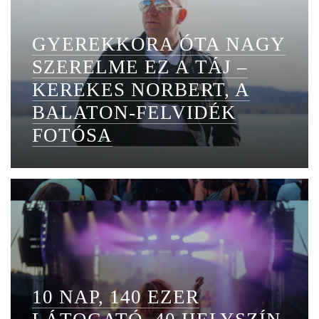
GYEREKKORA ÓTA NAGY
SZERELME EZ A TÁJ –
KEREKES NORBERT, A
BALATON-FELVIDÉK
FOTÓSA
10 NAP, 140 EZER