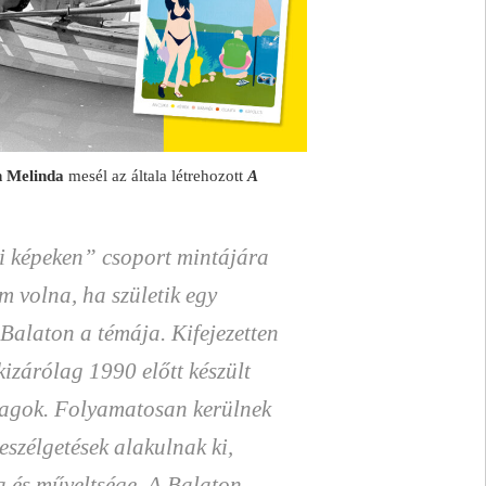
n Melinda
mesél az általa létrehozott
A
i képeken” csoport mintájára
em volna, ha születik egy
Balaton a témája. Kifejezetten
kizárólag 1990 előtt készült
 tagok. Folyamatosan kerülnek
eszélgetések alakulnak ki,
a és műveltsége. A Balaton