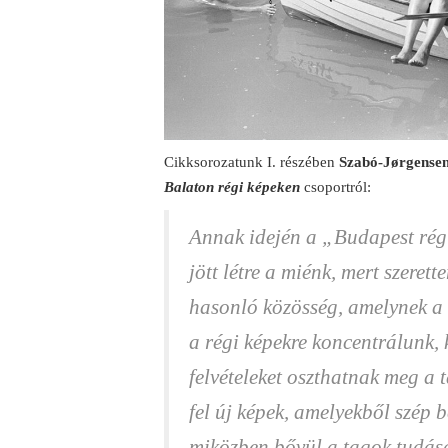
Cikksorozatunk I. részében
Szabó-Jørgense
Balaton régi képeken
csoportról:
Annak idején a „Budapest rég
jött létre a miénk, mert szerett
hasonló közösség, amelynek a 
a régi képekre koncentrálunk, 
felvételeket oszthatnak meg a
fel új képek, amelyekből szép b
miközben bővül a tagok tudás