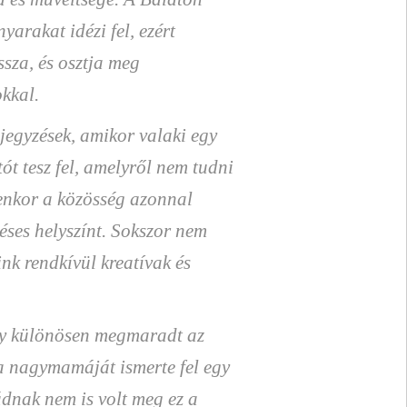
yarakat idézi fel, ezért
ssza, és osztja meg
kkal.
jegyzések, amikor valaki egy
t tesz fel, amelyről nem tudni
yenkor a közösség azonnal
déses helyszínt. Sokszor nem
ink rendkívül kreatívak és
ely különösen megmaradt az
a nagymamáját ismerte fel egy
ládnak nem is volt meg ez a