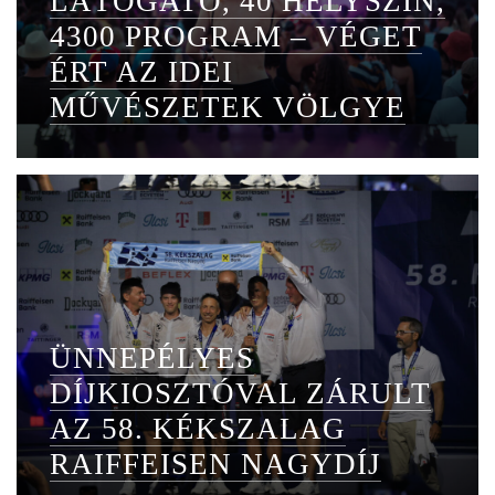
LÁTOGATÓ, 40 HELYSZÍN,
4300 PROGRAM – VÉGET
ÉRT AZ IDEI
MŰVÉSZETEK VÖLGYE
ÜNNEPÉLYES
DÍJKIOSZTÓVAL ZÁRULT
AZ 58. KÉKSZALAG
RAIFFEISEN NAGYDÍJ