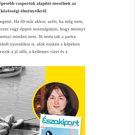
épesebb csoportok alapítói mesélnek az
b közösségi élményeikről.
egetni. Ha élt már akkor, azért, ha még nem,
kozni vagy éppen nosztalgiázni, hogy mennyi
 mennyi minden nem. Itt nemcsak a partra
ledt nyaralókra is, akik ezeken a képeken
zik a jó időt, a kellemes vizet és a