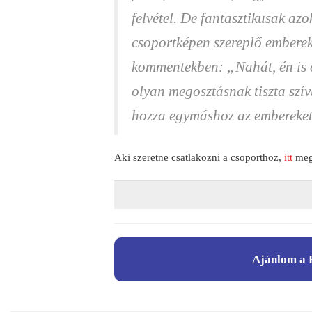
felvétel. De fantasztikusak azo
csoportképen szereplő emberek
kommentekben: „Nahát, én is 
olyan megosztásnak tiszta szí
hozza egymáshoz az embereket,
Aki szeretne csatlakozni a csoporthoz,
itt
megt
Ajánlom a 