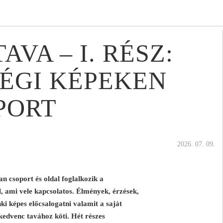
VA – I. RÉSZ:
ÉGI KÉPEKEN
PORT
2026. 07. 09.
n csoport és oldal foglalkozik a
l, ami vele kapcsolatos. Élmények, érzések,
i képes előcsalogatni valamit a saját
kedvenc tavához köti. Hét részes