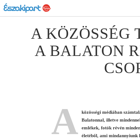
A KÖZÖSSÉG TA
A BALATON R
CSO
A
közösségi médiában számtala
Balatonnal, illetve mindenne
emlékek, fotók révén mindenk
életéből, ami mindannyiunk 