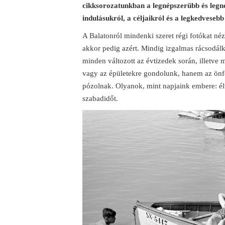
cikksorozatunkban a legnépszerűbb és legn
indulásukról, a céljaikról és a legkedveseb
A Balatonról mindenki szeret régi fotókat néz
akkor pedig azért. Mindig izgalmas rácsodál
minden változott az évtizedek során, illetve
vagy az épületekre gondolunk, hanem az önfe
pózolnak. Olyanok, mint napjaink embere: élve
szabadidőt.