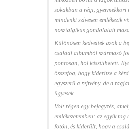
sokakban a régi, gyermekkori n
mindenki szívesen emlékezik vi
nosztalgikus gondolatait máso
Különösen kedveltek azok a be
családi albumból származó fotó
pontosan, hol készülhetett. Il
összefog, hogy kiderítse a kér
egyszerű a rejtvény, de a tagja
ügyesek.
Volt régen egy bejegyzés, am
emlékezetemben: az egyik tag 
fotón, és kiderült, hogy a csa