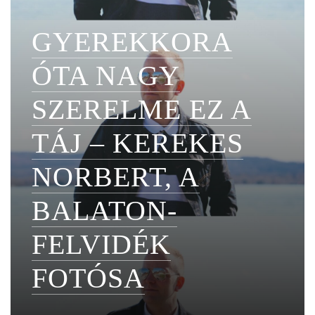
GYEREKKORA
ÓTA NAGY
SZERELME EZ A
TÁJ – KEREKES
NORBERT, A
BALATON-
FELVIDÉK
FOTÓSA