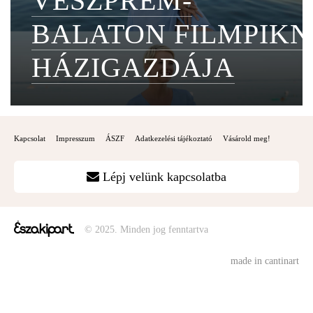
VESZPRÉM-
BALATON FILMPIKN
HÁZIGAZDÁJA
Kapcsolat
Impresszum
ÁSZF
Adatkezelési tájékoztató
Vásárold meg!
Lépj velünk kapcsolatba
© 2025. Minden jog fenntartva
made in cantinart