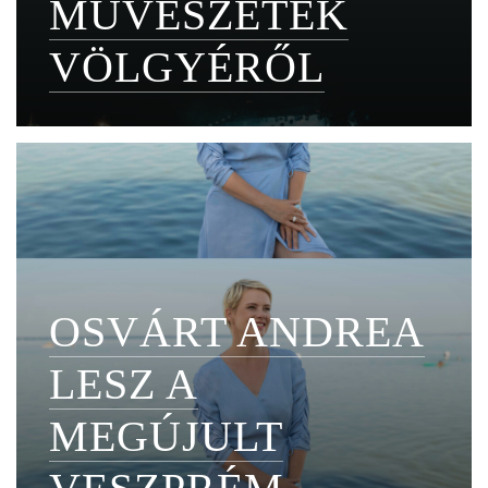
MŰVÉSZETEK
VÖLGYÉRŐL
OSVÁRT ANDREA
LESZ A
MEGÚJULT