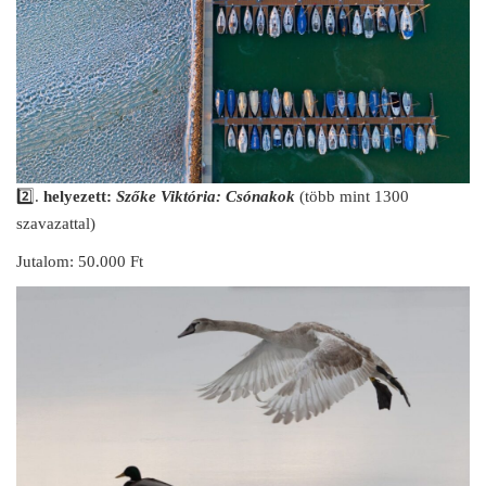
2️⃣.
helyezett:
S
zőke Viktória: Csónakok
(több mint 1300
szavazattal)
Jutalom: 50.000 Ft