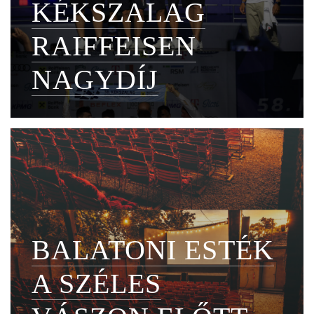
KÉKSZALAG
RAIFFEISEN
NAGYDÍJ
BALATONI ESTÉK
A SZÉLES