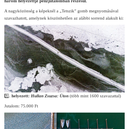
három helyezettje pénzjutalomban részesül.
A nagyközönség a képeknél a „Tetszik” gomb megnyomásával
szavazhatott, amelynek köszönhetően az alábbi sorrend alakult ki:
1️⃣.
helyezett:
Hullan Zsuzsa: Úton
(több mint 1600 szavazattal)
Jutalom: 75.000 Ft