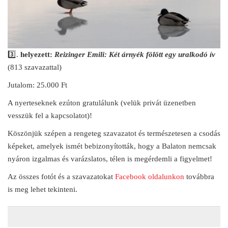
3️⃣.
helyezett:
R
eizinger Emili: Két árnyék fölött egy uralkodó ív
(813 szavazattal)
Jutalom: 25.000 Ft
A nyerteseknek ezúton gratulálunk (velük privát üzenetben
vesszük fel a kapcsolatot)!
Köszönjük szépen a rengeteg szavazatot és természetesen a csodás
képeket, amelyek ismét bebizonyították, hogy a Balaton nemcsak
nyáron izgalmas és varázslatos, télen is megérdemli a figyelmet!
Az összes fotót és a szavazatokat
Facebook oldalunkon
továbbra
is meg lehet tekinteni.