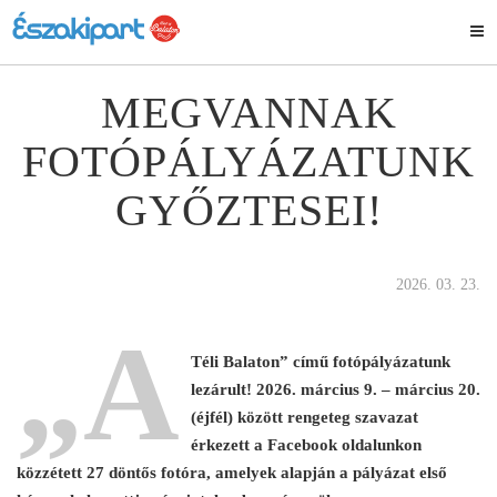
MEGVANNAK
FOTÓPÁLYÁZATUNK
GYŐZTESEI!
2026. 03. 23.
„A
Téli Balaton” című fotópályázatunk
lezárult! 2026. március 9. – március 20.
(éjfél) között rengeteg szavazat
érkezett a Facebook oldalunkon
közzétett 27 döntős fotóra, amelyek alapján a pályázat első