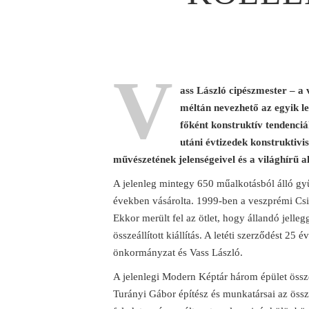
V
ass László cipészmester – a
méltán nevezhető az egyik 
főként konstruktív tendenci
utáni évtizedek konstruktivi
művészetének jelenségeivel és a világhírű 
A jelenleg mintegy 650 műalkotásból álló gy
években vásárolta. 1999-ben a veszprémi Csi
Ekkor merült fel az ötlet, hogy állandó jell
összeállított kiállítás. A letéti szerződést 25
önkormányzat és Vass László.
A jelenlegi Modern Képtár három épület össze
Turányi Gábor építész és munkatársai az össze