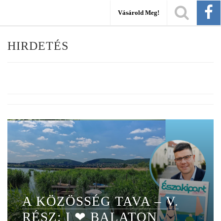
Vásárold Meg!
HIRDETÉS
A KÖZÖSSÉG TAVA – V.
RÉSZ: I ❤ BALATON