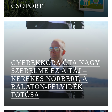
CSOPORT
GYEREKKORA ÓTA NAGY
SZERELME EZ A TÁJ –
KEREKES NORBERT, A
BALATON-FELVIDÉK
FOTÓSA