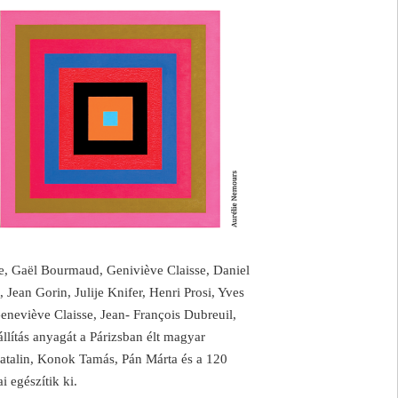
ie, Gaël Bourmaud, Geniviève Claisse, Daniel
Jean Gorin, Julije Knifer, Henri Prosi, Yves
eneviève Claisse, Jean- François Dubreuil,
állítás anyagát a Párizsban élt magyar
talin, Konok Tamás, Pán Márta és a 120
i egészítik ki.