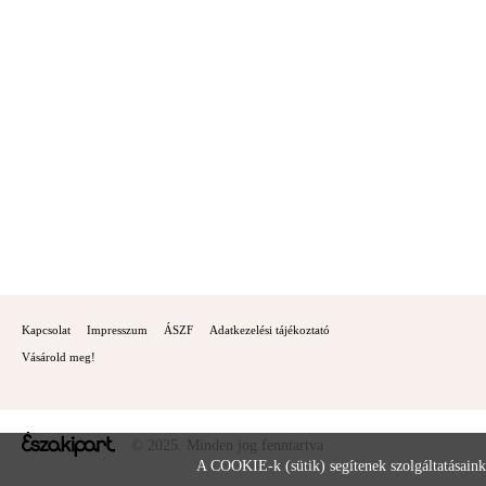
Kapcsolat
Impresszum
ÁSZF
Adatkezelési tájékoztató
Vásárold meg!
© 2025. Minden jog fenntartva
A COOKIE-k (sütik) segítenek szolgáltatásaink