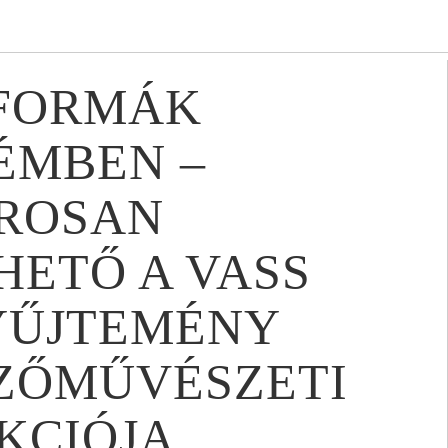
 FORMÁK
ÉMBEN –
ROSAN
ETŐ A VASS
YŰJTEMÉNY
ZŐMŰVÉSZETI
KCIÓJA