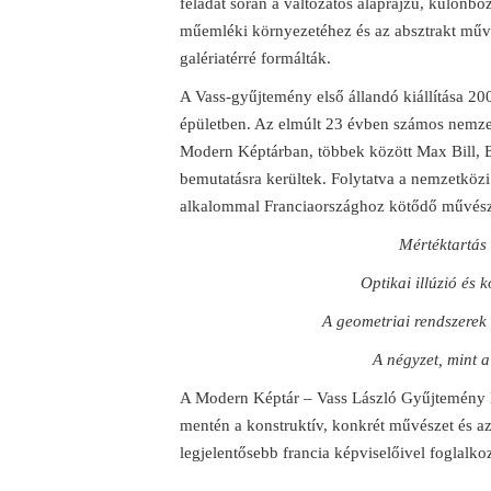
feladat során a változatos alaprajzú, különb
műemléki környezetéhez és az absztrakt műve
galériatérré formálták.
A Vass-gyűjtemény első állandó kiállítása 20
épületben. Az elmúlt 23 évben számos nemzetk
Modern Képtárban, többek között Max Bill, B
bemutatásra kerültek. Folytatva a nemzetközi
alkalommal Franciaországhoz kötődő művés
Mértéktartás 
Optikai illúzió és 
A geometriai rendszerek 
A négyzet, mint a
A Modern Képtár – Vass László Gyűjtemény l
mentén a konstruktív, konkrét művészet és az
legjelentősebb francia képviselőivel foglalko