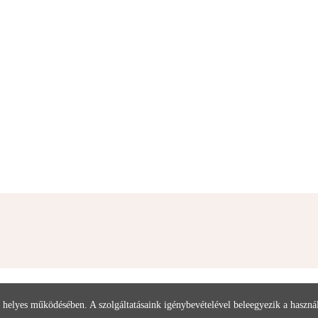
 helyes működésében. A szolgáltatásaink igénybevételével beleegyezik a haszn