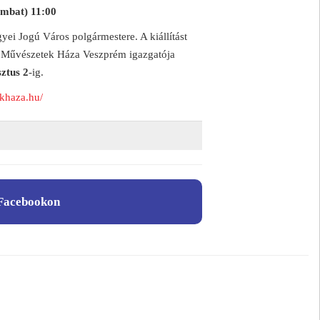
ombat) 11:00
i Jogú Város polgármestere. A kiállítást
 a Művészetek Háza Veszprém igazgatója
ztus 2
-ig.
khaza.hu/
Facebookon