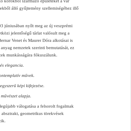
öző korokból származó épületeket a vár
kből álló gyűjtemény szellemiségéhez illő
03 júniusában nyílt meg az új veszprémi
özi jelentőségű tárlat valósult meg a
ernar Venet és Maurer Dóra alkotásai is
 anyag nemzetek szerinti bemutatását, ez
zek munkásságára fókuszálunk.
és elegancia.
kontemplatív művek.
egyszerű képi kifejezése.
 művészet alapja.
egújabb válogatása a felsorolt fogalmak
 absztrakt, geometrikus törekvések
zik.