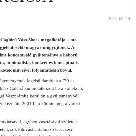
2026. 03. 19.
 világhírű Vass Shoes megalkotója – ma
legjelentősebb magyar műgyűjtőnek. A
ákra koncentráló gyűjteménye a háború
sta, minimalista, konkrét és konceptuális
alkotók műveivel folyamatosan bővül.
űjteményének legelső darabjait a ’70-es
kász Galériában mutatkozott be a kollekció.
eggel Veszprémbe kerüljön a gyűjteményből
 évvel ezelőtt, 2001-ben kötötte meg a városi
nyitásával, egybeolvasztásával született.
tett, sok kihívást tartalmazó tervezési