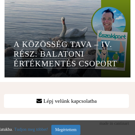
A KÖZÖSSÉG TAVA – IV.
RÉSZ: BALATONI
ÉRTÉKMENTÉS CSOPORT
Lépj velünk kapcsolatba
made in cantinart
álatukba.
Tudjon meg többet!
Megértettem