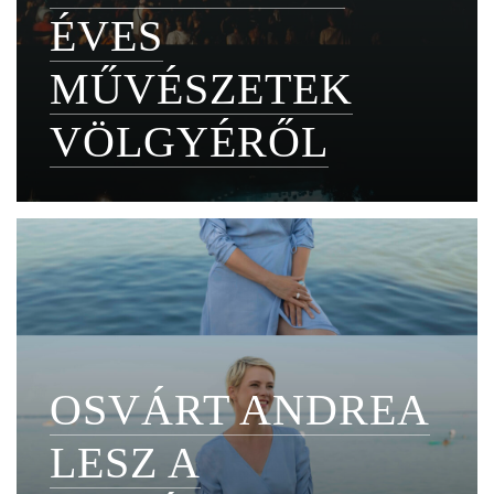
ÉVES
MŰVÉSZETEK
VÖLGYÉRŐL
OSVÁRT ANDREA
LESZ A