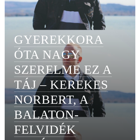
GYEREKKORA
ÓTA NAGY
SZERELME EZ A
TÁJ – KEREKES
NORBERT, A
BALATON-
FELVIDÉK