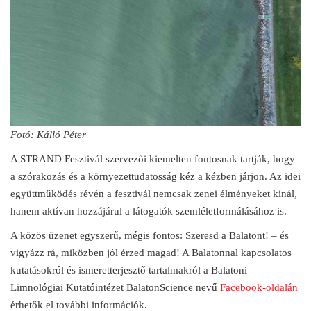
Fotó: Kálló Péter
A STRAND Fesztivál szervezői kiemelten fontosnak tartják, hogy
a szórakozás és a környezettudatosság kéz a kézben járjon. Az idei
együttműködés révén a fesztivál nemcsak zenei élményeket kínál,
hanem aktívan hozzájárul a látogatók szemléletformálásához is.
A közös üzenet egyszerű, mégis fontos: Szeresd a Balatont! – és
vigyázz rá, miközben jól érzed magad! A Balatonnal kapcsolatos
kutatásokról és ismeretterjesztő tartalmakról a Balatoni
Limnológiai Kutatóintézet BalatonScience nevű
Facebook-oldalán
érhetők el további információk.