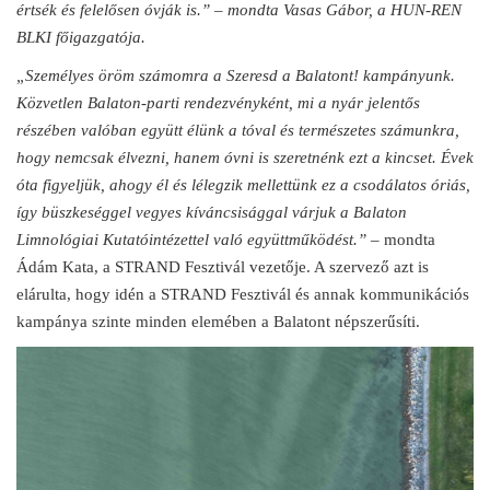
értsék és felelősen óvják is.” – mondta Vasas Gábor, a HUN-REN
BLKI főigazgatója.
„Személyes öröm számomra a Szeresd a Balatont! kampányunk.
Közvetlen Balaton-parti rendezvényként, mi a nyár jelentős
részében valóban együtt élünk a tóval és természetes számunkra,
hogy nemcsak élvezni, hanem óvni is szeretnénk ezt a kincset. Évek
óta figyeljük, ahogy él és lélegzik mellettünk ez a csodálatos óriás,
így büszkeséggel vegyes kíváncsisággal várjuk a Balaton
Limnológiai Kutatóintézettel való együttműködést.”
– mondta
Ádám Kata, a STRAND Fesztivál vezetője. A szervező azt is
elárulta, hogy idén a STRAND Fesztivál és annak kommunikációs
kampánya szinte minden elemében a Balatont népszerűsíti.