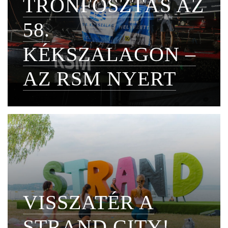
TRÓNFOSZTÁS AZ
58.
KÉKSZALAGON –
AZ RSM NYERT
VISSZATÉR A
STRAND CITY!