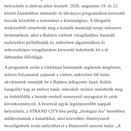
helyszínén is aktívan jelen lesznek: 2026. augusztus 19. és 22.
között Zamárdiban interaktív és látványos programokon keresztül
hozzák közelebb a tudományt a közönséghez. A látogatók
testközelből ismerhetik meg a kutatók munkáját terepi műszeres
bemutatókon, ahol a Balaton vizének vizsgálatához használt
eszközöket próbálhatják ki, miközben algamintákon és
mikroszkópos vizsgálatokon keresztül fedezhetik fel a tó
láthatatlan élővilágát.
A programok során a vízkémiai bemutatók segítenek megérteni,
milyen folyamatok zajlanak a vízben, miközben élő halas
akváriumok mutatják be a Balaton jellegzetes fajait. Külön
hangsúlyt kap az emberi hatás: interaktív módon ismerhetik meg
az érdeklődők a humán eredetű szennyező anyagokat és azok
következményeit. A fesztivál egyik legnépszerűbb nappali
helyszínén, a STRAND CITY-ben pedig „biológiai óra” keretében
találkozhatnak a kutatókkal, ahol közvetlen, élményszerű
beszélgetések során mélyülhet el a Balatonról szerzett tudás. „
A