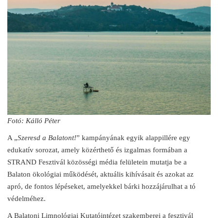
Fotó: Kálló Péter
A „
Szeresd a Balatont!
” kampányának egyik alappillére egy
edukatív sorozat, amely közérthető és izgalmas formában a
STRAND Fesztivál közösségi média felületein mutatja be a
Balaton ökológiai működését, aktuális kihívásait és azokat az
apró, de fontos lépéseket, amelyekkel bárki hozzájárulhat a tó
védelméhez.
A Balatoni Limnológiai Kutatóintézet szakemberei a fesztivál