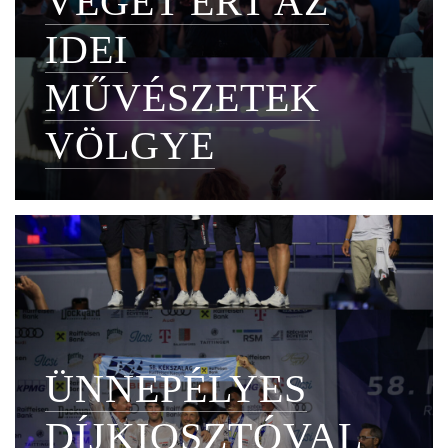
VÉGET ÉRT AZ
IDEI
MŰVÉSZETEK
VÖLGYE
ÜNNEPÉLYES
DÍJKIOSZTÓVAL