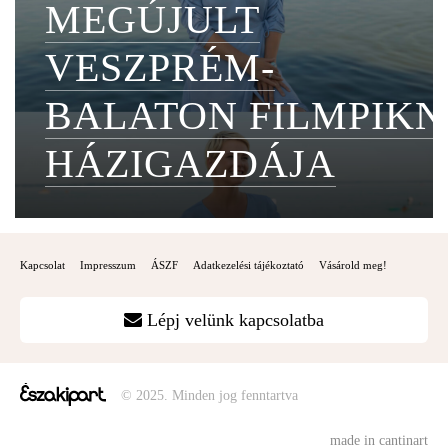
MEGÚJULT
VESZPRÉM-
BALATON FILMPIKN
HÁZIGAZDÁJA
Kapcsolat
Impresszum
ÁSZF
Adatkezelési tájékoztató
Vásárold meg!
Lépj velünk kapcsolatba
© 2025. Minden jog fenntartva
made in cantinart