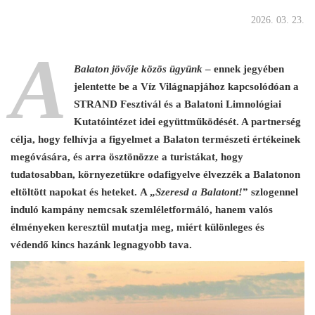
2026. 03. 23.
A
Balaton jövője közös ügyünk
– ennek jegyében
jelentette be a Víz Világnapjához kapcsolódóan a
STRAND Fesztivál és a Balatoni Limnológiai
Kutatóintézet idei együttműködését. A partnerség
célja, hogy felhívja a figyelmet a Balaton természeti értékeinek
megóvására, és arra ösztönözze a turistákat, hogy
tudatosabban, környezetükre odafigyelve élvezzék a Balatonon
eltöltött napokat és heteket. A „
Szeresd a Balatont!
” szlogennel
induló kampány nemcsak szemléletformáló, hanem valós
élményeken keresztül mutatja meg, miért különleges és
védendő kincs hazánk legnagyobb tava.