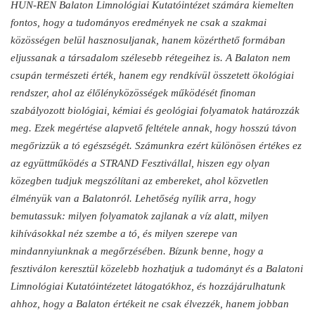
HUN-REN Balaton Limnológiai Kutatóintézet számára kiemelten
fontos, hogy a tudományos eredmények ne csak a szakmai
közösségen belül hasznosuljanak, hanem közérthető formában
eljussanak a társadalom szélesebb rétegeihez is. A Balaton nem
csupán természeti érték, hanem egy rendkívül összetett ökológiai
rendszer, ahol az élőlényközösségek működését finoman
szabályozott biológiai, kémiai és geológiai folyamatok határozzák
meg. Ezek megértése alapvető feltétele annak, hogy hosszú távon
megőrizzük a tó egészségét. Számunkra ezért különösen értékes ez
az együttműködés a STRAND Fesztivállal, hiszen egy olyan
közegben tudjuk megszólítani az embereket, ahol közvetlen
élményük van a Balatonról. Lehetőség nyílik arra, hogy
bemutassuk: milyen folyamatok zajlanak a víz alatt, milyen
kihívásokkal néz szembe a tó, és milyen szerepe van
mindannyiunknak a megőrzésében.
Bízunk benne, hogy a
fesztiválon keresztül közelebb hozhatjuk a tudományt és a Balatoni
Limnológiai Kutatóintézetet látogatókhoz, és hozzájárulhatunk
ahhoz, hogy a Balaton értékeit ne csak élvezzék, hanem jobban