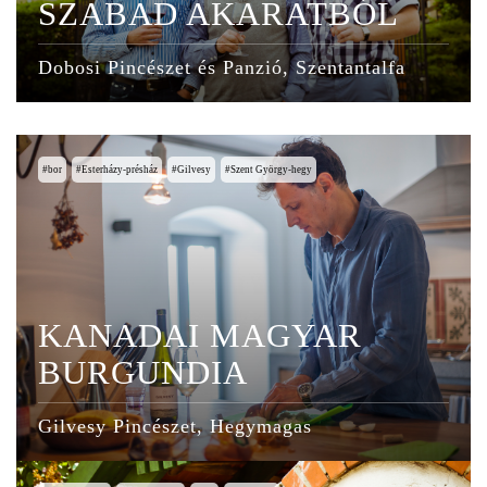
SZABAD AKARATBÓL
Dobosi Pincészet és Panzió, Szentantalfa
bor
Esterházy-présház
Gilvesy
Szent György-hegy
KANADAI MAGYAR
BURGUNDIA
Gilvesy Pincészet, Hegymagas