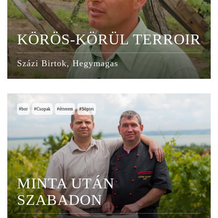
KÖRÖS-KÖRÜL TERROIR
Százi Birtok, Hegymagas
bor
Csopak
étterem
Söptei
MINTA UTÁN
SZABADON