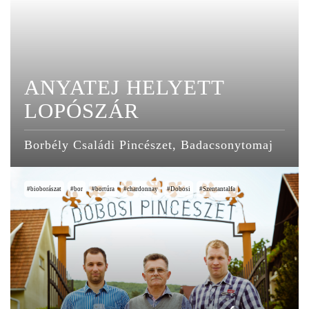
ANYATEJ HELYETT
LOPÓSZÁR
Borbély Családi Pincészet, Badacsonytomaj
bioborászat
bor
bortúra
chardonnay
Dobosi
Szentantalfa