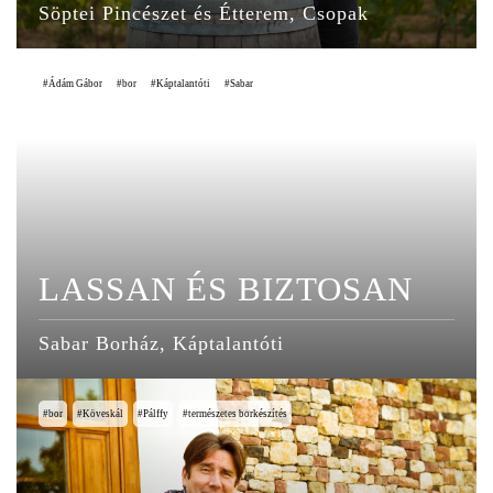
Söptei Pincészet és Étterem, Csopak
Ádám Gábor
bor
Káptalantóti
Sabar
LASSAN ÉS BIZTOSAN
Sabar Borház, Káptalantóti
bor
Köveskál
Pálffy
természetes borkészítés