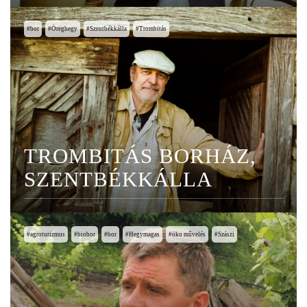
bor
Öreghegy
Szentbékkálla
Trombitás
TROMBITÁS BORHÁZ,
SZENTBÉKKÁLLA
agroturizmus
biobor
bor
Hegymagas
öko művelés
Szászi