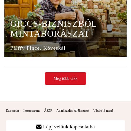
GICCS-BIZNISZBŐL
MINTABORÁSZAT
Pálffy Pince, Köveskál
Még több cikk
Kapcsolat
Impresszum
ÁSZF
Adatkezelési tájékoztató
Vásárold meg!
Lépj velünk kapcsolatba