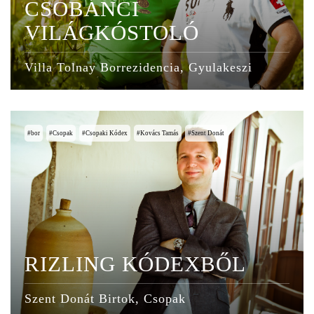
CSOBÁNCI
VILÁGKÓSTOLÓ
Villa Tolnay Borrezidencia, Gyulakeszi
bor
Csopak
Csopaki Kódex
Kovács Tamás
Szent Donát
RIZLING KÓDEXBŐL
Szent Donát Birtok, Csopak