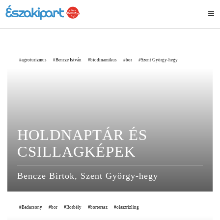
agroturizmus
Bencze István
biodinamikus
bor
Szent György-hegy
HOLDNAPTÁR ÉS
CSILLAGKÉPEK
Bencze Birtok, Szent György-hegy
Badacsony
bor
Borbély
borterasz
olaszrizling