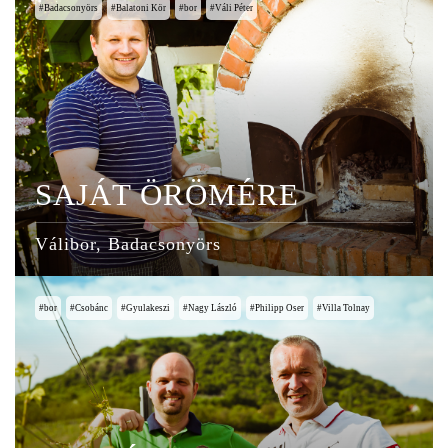
Badacsonyörs
Balatoni Kör
bor
Váli Péter
SAJÁT ÖRÖMÉRE
Válibor, Badacsonyörs
bor
Csobánc
Gyulakeszi
Nagy László
Philipp Oser
Villa Tolnay