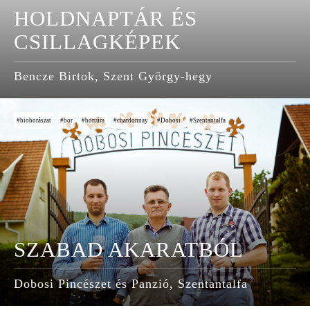
HOLDNAPTÁR ÉS
CSILLAGKÉPEK
Bencze Birtok, Szent György-hegy
bioborászat
bor
bortúra
chardonnay
Dobosi
Szentantalfa
SZABAD AKARATBÓL
Dobosi Pincészet és Panzió, Szentantalfa