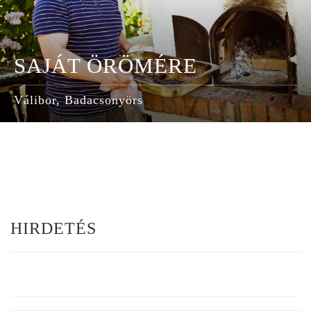
SAJÁT ÖRÖMÉRE
Válibor, Badacsonyörs
HIRDETÉS