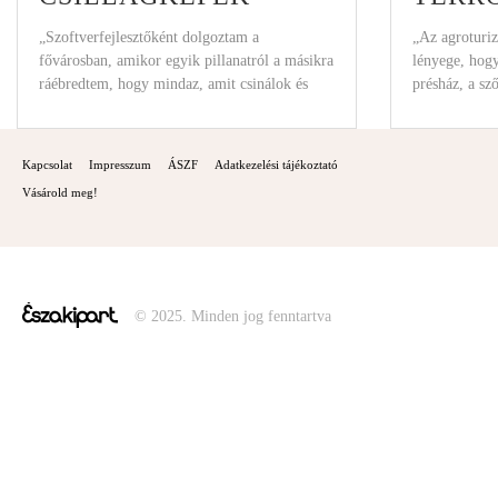
„Szoftverfejlesztőként dolgoztam a
„Az agroturi
fővárosban, amikor egyik pillanatról a másikra
lényege, hogy
ráébredtem, hogy mindaz, amit csinálok és
présház, a sz
ahova eljutottam, tévút lehet számomra
Kapcsolat
Impresszum
ÁSZF
Adatkezelési tájékoztató
Vásárold meg!
© 2025. Minden jog fenntartva