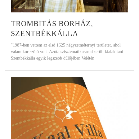
TROMBITÁS BORHÁZ,
SZENTBÉKKÁLLA
"1987-ben vettem az első 1625 négyzetméternyi területet, ahol
valamikor szőlő volt. Azóta szisztematikusan sikerült kialakítani
Szentbékkálla egyik legszebb dűlőjében Velétén