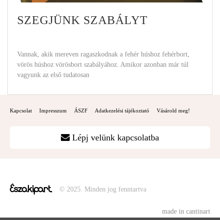
SZEGJÜNK SZABÁLYT
Vannak, akik mereven ragaszkodnak a fehér húshoz fehérbort,
vörös húshoz vörösbort szabályához. Amikor azonban már túl
vagyunk az első tudatosan
Kapcsolat
Impresszum
ÁSZF
Adatkezelési tájékoztató
Vásárold meg!
Lépj velünk kapcsolatba
© 2025. Minden jog fenntartva
made in cantinart