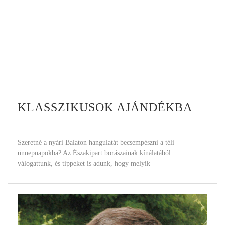
KLASSZIKUSOK AJÁNDÉKBA
Szeretné a nyári Balaton hangulatát becsempészni a téli
ünnepnapokba? Az Északipart borászainak kínálatából
válogattunk, és tippeket is adunk, hogy melyik