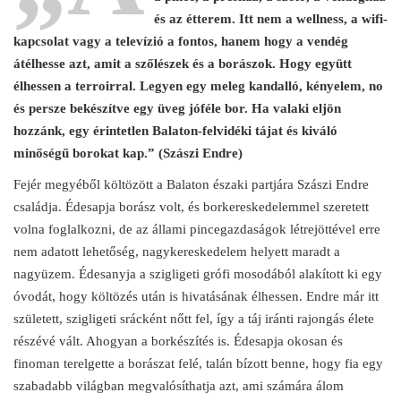
és az étterem. Itt nem a wellness, a wifi-
kapcsolat vagy a televízió a fontos, hanem hogy a vendég
átélhesse azt, amit a szőlészek és a borászok. Hogy együtt
élhessen a terroirral. Legyen egy meleg kandalló, kényelem, no
és persze bekészítve egy üveg jóféle bor. Ha valaki eljön
hozzánk, egy érintetlen Balaton-felvidéki tájat és kiváló
minőségű borokat kap.” (Szászi Endre)
Fejér megyéből költözött a Balaton északi partjára Szászi Endre
családja. Édesapja borász volt, és borkereskedelemmel szeretett
volna foglalkozni, de az állami pincegazdaságok létrejöttével erre
nem adatott lehetőség, nagykereskedelem helyett maradt a
nagyüzem. Édesanyja a szigligeti grófi mosodából alakított ki egy
óvodát, hogy költözés után is hivatásának élhessen. Endre már itt
született, szigligeti srácként nőtt fel, így a táj iránti rajongás élete
részévé vált. Ahogyan a borkészítés is. Édesapja okosan és
finoman terelgette a borászat felé, talán bízott benne, hogy fia egy
szabadabb világban megvalósíthatja azt, ami számára álom