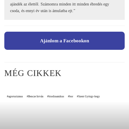
ajándék az élettől. Számomra minden itt minden ébredés egy
csoda, és ennyi év után is ámulatba ejt.”
Ajánlom a Facebookon
MÉG CIKKEK
agroturizmus
Bencze István
biodinamikus
bor
Szent György-hegy