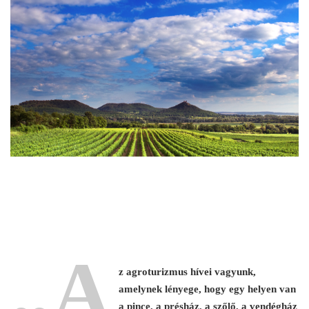
„A
z agroturizmus hívei vagyunk,
amelynek lényege, hogy egy helyen van
a pince, a présház, a szőlő, a vendégház