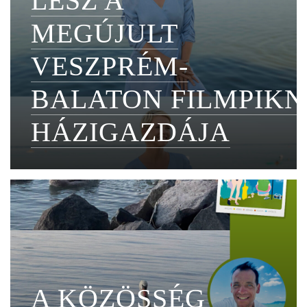
LESZ A
MEGÚJULT
VESZPRÉM-
BALATON FILMPIKN
HÁZIGAZDÁJA
A KÖZÖSSÉG