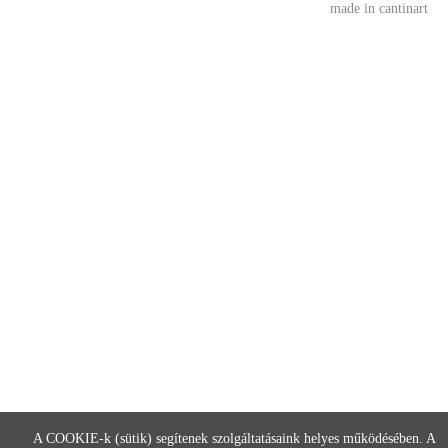
made in cantinart
A COOKIE-k (sütik) segítenek szolgáltatásaink helyes működésében. A