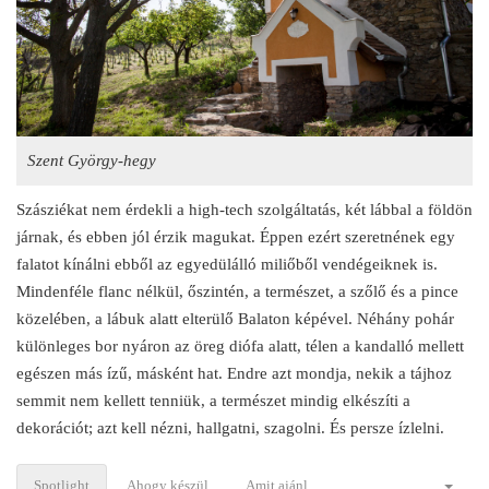
Szent György-hegy
Szásziékat nem érdekli a high-tech szolgáltatás, két lábbal a földön
járnak, és ebben jól érzik magukat. Éppen ezért szeretnének egy
falatot kínálni ebből az egyedülálló miliőből vendégeiknek is.
Mindenféle flanc nélkül, őszintén, a természet, a szőlő és a pince
közelében, a lábuk alatt elterülő Balaton képével. Néhány pohár
különleges bor nyáron az öreg diófa alatt, télen a kandalló mellett
egészen más ízű, másként hat. Endre azt mondja, nekik a tájhoz
semmit nem kellett tenniük, a természet mindig elkészíti a
dekorációt; azt kell nézni, hallgatni, szagolni. És persze ízlelni.
Spotlight
Ahogy készül
Amit ajánl