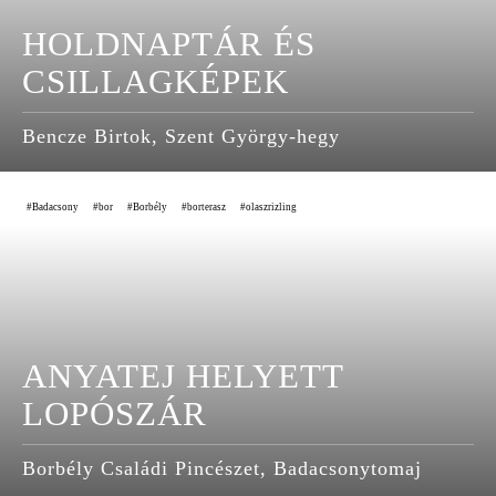
HOLDNAPTÁR ÉS
CSILLAGKÉPEK
Bencze Birtok, Szent György-hegy
Badacsony
bor
Borbély
borterasz
olaszrizling
ANYATEJ HELYETT
LOPÓSZÁR
Borbély Családi Pincészet, Badacsonytomaj