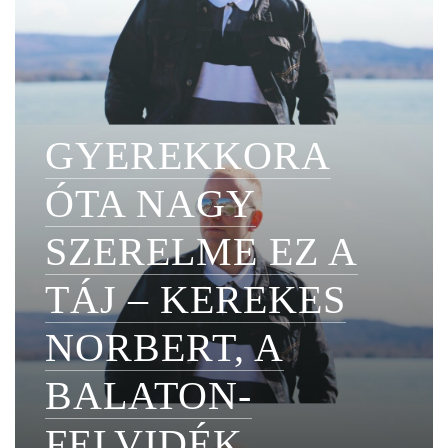
GYEREKKORA
ÓTA NAGY
SZERELME EZ A
TÁJ – KEREKES
NORBERT, A
BALATON-
FELVIDÉK