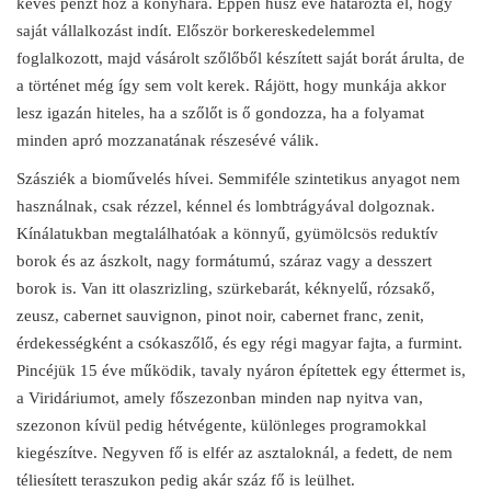
kevés pénzt hoz a konyhára. Éppen húsz éve határozta el, hogy
saját vállalkozást indít. Először borkereskedelemmel
foglalkozott, majd vásárolt szőlőből készített saját borát árulta, de
a történet még így sem volt kerek. Rájött, hogy munkája akkor
lesz igazán hiteles, ha a szőlőt is ő gondozza, ha a folyamat
minden apró mozzanatának részesévé válik.
Szásziék a bioművelés hívei. Semmiféle szintetikus anyagot nem
használnak, csak rézzel, kénnel és lombtrágyával dolgoznak.
Kínálatukban megtalálhatóak a könnyű, gyümölcsös reduktív
borok és az ászkolt, nagy formátumú, száraz vagy a desszert
borok is. Van itt olaszrizling, szürkebarát, kéknyelű, rózsakő,
zeusz, cabernet sauvignon, pinot noir, cabernet franc, zenit,
érdekességként a csókaszőlő, és egy régi magyar fajta, a furmint.
Pincéjük 15 éve működik, tavaly nyáron építettek egy éttermet is,
a Viridáriumot, amely főszezonban minden nap nyitva van,
szezonon kívül pedig hétvégente, különleges programokkal
kiegészítve. Negyven fő is elfér az asztaloknál, a fedett, de nem
téliesített teraszukon pedig akár száz fő is leülhet.