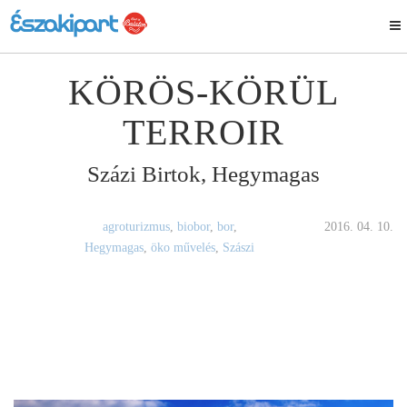
KÖRÖS-KÖRÜL
TERROIR
Százi Birtok, Hegymagas
agroturizmus
,
biobor
,
bor
,
2016. 04. 10.
Hegymagas
,
öko művelés
,
Szászi