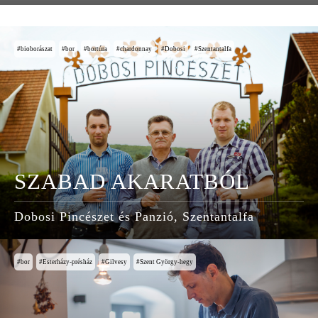
bioborászat
bor
bortúra
chardonnay
Dobosi
Szentantalfa
SZABAD AKARATBÓL
Dobosi Pincészet és Panzió, Szentantalfa
bor
Esterházy-présház
Gilvesy
Szent György-hegy