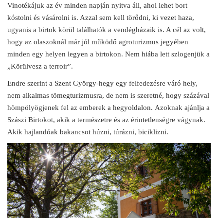
Vinotékájuk az év minden napján nyitva áll, ahol lehet bort
kóstolni és vásárolni is. Azzal sem kell törődni, ki vezet haza,
ugyanis a birtok körül találhatók a vendégházaik is. A cél az volt,
hogy az olaszoknál már jól működő agroturizmus jegyében
minden egy helyen legyen a birtokon. Nem hiába lett szlogenjük a
„Körülvesz a terroir”.
Endre szerint a Szent György-hegy egy felfedezésre váró hely,
nem alkalmas tömegturizmusra, de nem is szeretné, hogy százával
hömpölyögjenek fel az emberek a hegyoldalon. Azoknak ajánlja a
Szászi Birtokot, akik a természetre és az érintetlenségre vágynak.
Akik hajlandóak bakancsot húzni, túrázni, biciklizni.