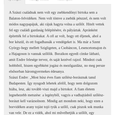
A Szászi családnak nem volt egy zsebkendőnyi birtoka sem a
Balaton-felvidéken. Nem volt tömve a zsebük pénzzel, és nem volt
módos nagypapájuk, aki rájuk hagyta volna a szőlőt. Hitelt vettek
fel egy családi gazdaság felépítésére, és pályáztak. Apránként
építették fel a birtokukat. A cél az volt, hogy ott éljenek, ahol a
bor készül, és ott fogadhassák a vendégeket is. Ma már a Szent
György-hegy mellett Szigligeten, a Csobáncon, Lesencetomajon és
a Hajagoson is vannak szőlőik. Boraikon egyedi címke látható,
amit Endre felesége tervez, és saját kezével rajzol. Mindezt csak
hobbiból, hiszen egyébként jogász és mezőgazdász, no meg persze
elsősorban háromgyermekes édesanya.
Szászi Endre: „Most húsz éves fiam szőlész-borásznak tanul
Budapesten. Így nyugodt lehetek afelől, hogy nem dolgozom
hiába, lesz, aki tovább viszi majd a birtokot. A fiam életem
legnehezebb metszése: a legényből, vagyis a vadhajtásból szőlész-
borászt kell varázsolnom. Mindig azt mondom neki, hogy ezen a
borvidéken arany tojást tojó tyúk a szőlő, csak piszok sok munka
van vele. De ez a vidék, ahol mi művelhetjük a szőlőt, egy