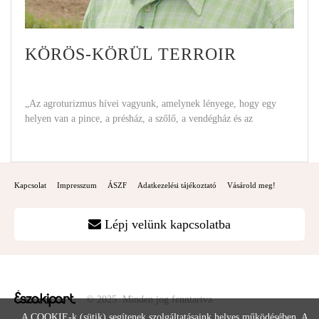
KÖRÖS-KÖRÜL TERROIR
„Az agroturizmus hívei vagyunk, amelynek lényege, hogy egy
helyen van a pince, a présház, a szőlő, a vendégház és az
Kapcsolat
Impresszum
ÁSZF
Adatkezelési tájékoztató
Vásárold meg!
Lépj velünk kapcsolatba
© 2025. Minden jog fenntartva
A COOKIE-k (sütik) segítenek szolgáltatásaink helyes működésében. A