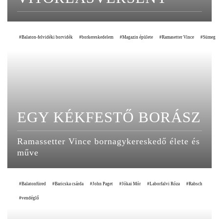
Balaton-felvidéki borvidék
borkereskedelem
Magazin épülete
Ramasetter Vince
Sümeg
EGY KÉKFESTŐ BORÁSZ
Ramassetter Vince bornagykereskedő élete és
műve
Balatonfüred
Baricska csárda
John Paget
Jókai Mór
Laborfalvi Róza
Rabsch
vendéglő