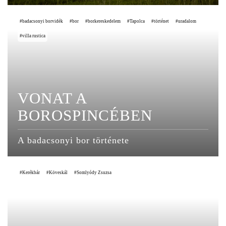
badacsonyi borvidék
bor
borkereskedelem
Tapolca
történet
uradalom
villa rustica
VONAT A
BOROSPINCÉBEN
A badacsonyi bor története
Kerékbár
Köveskál
Somlyódy Zsuzsa