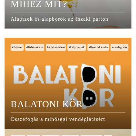
MIHEZ MIT?
Alapízek és alapborok az északi parton
Balaton
Balatoni Kör
érdekvédelem
helyi termék
Kóstold Körbe
vendéglátás
BALATONI KÖR
Összefogás a minőségi vendéglátásért