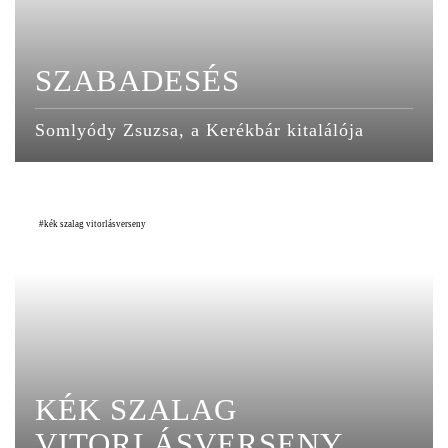
SZABADESÉS
Somlyódy Zsuzsa, a Kerékbár kitalálója
kék szalag vitorlásverseny
KÉK SZALAG
VITORLÁSVERSENY