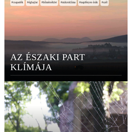
csapadék
éghajlat
hőmérséklet
mikroklíma
napfényes órák
szél
AZ ÉSZAKI PART
KLÍMÁJA