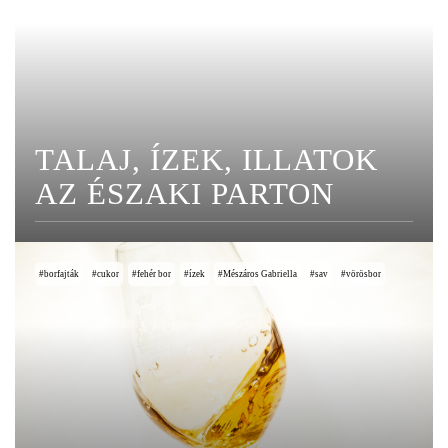
TALAJ, ÍZEK, ILLATOK
AZ ÉSZAKI PARTON
borfajták
cukor
fehér bor
ízek
Mészáros Gabriella
sav
vörösbor