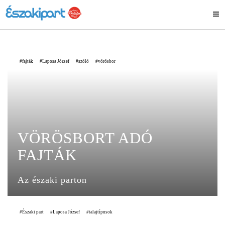
fajták
Laposa József
szőlő
vörösbor
VÖRÖSBORT ADÓ
FAJTÁK
Az északi parton
Északi part
Laposa József
talajtípusok