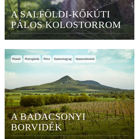
A SALFÖLDI-KŐKÚTI
PÁLOS KOLOSTORROM
bazalt
besugárzás
lösz
pannonagyag
pannonhomok
A BADACSONYI
BORVIDÉK