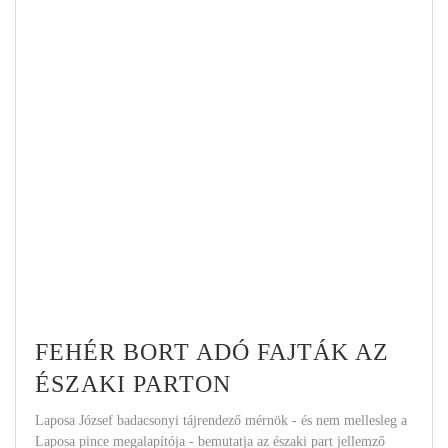
FEHÉR BORT ADÓ FAJTÁK AZ
ÉSZAKI PARTON
Laposa József badacsonyi tájrendező mérnök - és nem mellesleg a
Laposa pince megalapítója - bemutatja az északi part jellemző