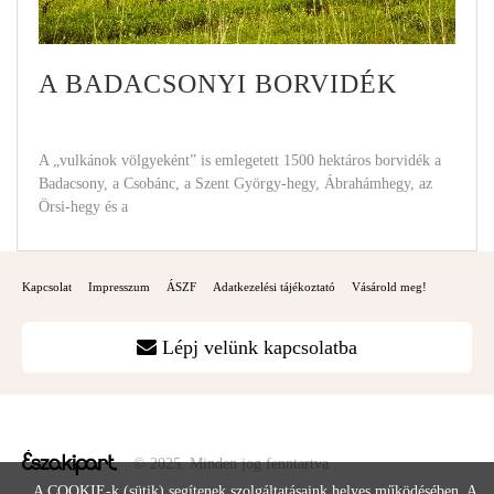
A BADACSONYI BORVIDÉK
A „vulkánok völgyeként” is emlegetett 1500 hektáros borvidék a
Badacsony, a Csobánc, a Szent György-hegy, Ábrahámhegy, az
Örsi-hegy és a
Kapcsolat
Impresszum
ÁSZF
Adatkezelési tájékoztató
Vásárold meg!
Lépj velünk kapcsolatba
© 2025. Minden jog fenntartva
A COOKIE-k (sütik) segítenek szolgáltatásaink helyes működésében. A