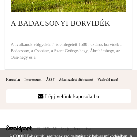
A BADACSONYI BORVIDÉK
A „vulkánok völgyeként” is emlegetett 1500 hektáros borvidék a
Badacsony, a Csobánc, a Szent György-hegy, Ábrahámhegy, az
Örsi-hegy és a
Kapcsolat
Impresszum
ÁSZF
Adatkezelési tájékoztató
Vásárold meg!
Lépj velünk kapcsolatba
© 2025. Minden jog fenntartva
A COOKIE-k (sütik) segítenek szolgáltatásaink helyes működésében. A