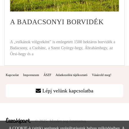
A BADACSONYI BORVIDÉK
A „vulkánok völgyeként” is emlegetett 1500 hektáros borvidék a
Badacsony, a Csobánc, a Szent György-hegy, Ábrahámhegy, az
Örsi-hegy és a
Kapcsolat
Impresszum
ÁSZF
Adatkezelési tájékoztató
Vásárold meg!
Lépj velünk kapcsolatba
© 2025. Minden jog fenntartva
A COOKIE-k (sütik) segítenek szolgáltatásaink helyes működésében. A