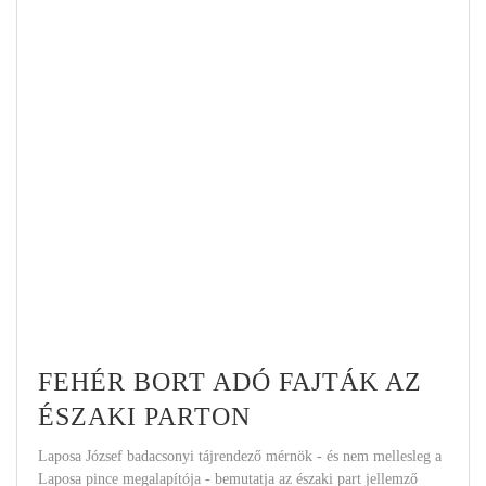
FEHÉR BORT ADÓ FAJTÁK AZ
ÉSZAKI PARTON
Laposa József badacsonyi tájrendező mérnök - és nem mellesleg a
Laposa pince megalapítója - bemutatja az északi part jellemző