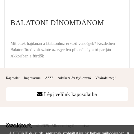
BALATONI DÍNOMDÁNOM
Mit ettek hajdanán a Balatonhoz érkező vendégek? Kezdetben
Balatonfüred volt szinte az egyetlen pihenőhely a tó partján.
Akkoriban a fürdők
Kapcsolat
Impresszum
ÁSZF
Adatkezelési tájékoztató
Vásárold meg!
Lépj velünk kapcsolatba
© 2025. Minden jog fenntartva
A COOKIE-k (sütik) segítenek szolgáltatásaink helyes működésében. A