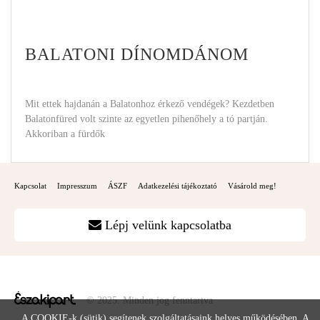
BALATONI DÍNOMDÁNOM
Mit ettek hajdanán a Balatonhoz érkező vendégek? Kezdetben
Balatonfüred volt szinte az egyetlen pihenőhely a tó partján.
Akkoriban a fürdők
Kapcsolat
Impresszum
ÁSZF
Adatkezelési tájékoztató
Vásárold meg!
Lépj velünk kapcsolatba
© 2025. Minden jog fenntartva
A COOKIE-k (sütik) segítenek szolgáltatásaink helyes működésében. A