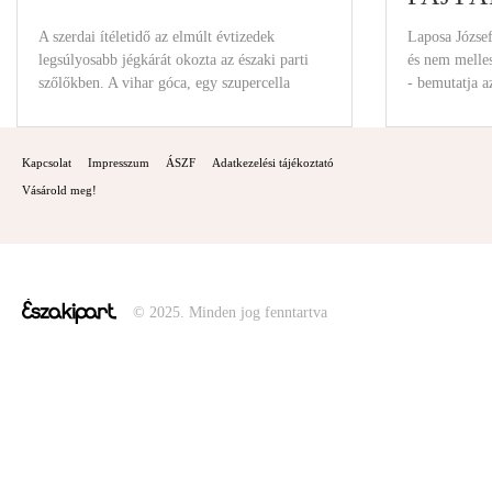
A szerdai ítéletidő az elmúlt évtizedek
Laposa Józse
legsúlyosabb jégkárát okozta az északi parti
és nem melles
szőlőkben. A vihar góca, egy szupercella
- bemutatja a
(vagyis örvénylő
Kapcsolat
Impresszum
ÁSZF
Adatkezelési tájékoztató
Vásárold meg!
© 2025. Minden jog fenntartva