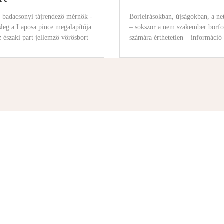
f badacsonyi tájrendező mérnök -
Borleírásokban, újságokban, a ne
leg a Laposa pince megalapítója
– sokszor a nem szakember borfo
z északi part jellemző vörösbort
számára érthetetlen – információ 
különféle borokról. Úgy gondolt