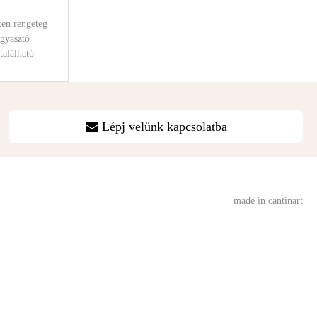
ten rengeteg
gyasztó
található
uk
Lépj velünk kapcsolatba
made in cantinart