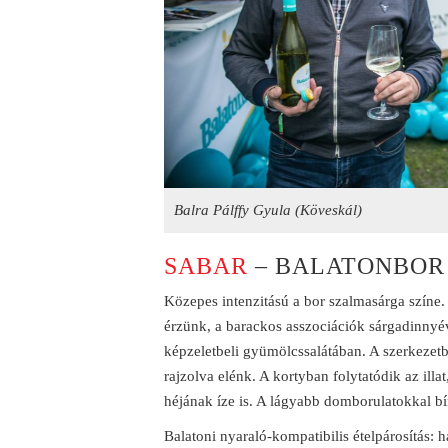
Balra Pálffy Gyula (Köveskál)
SABAR
– BALATONBOR 
Közepes intenzitású a bor szalmasárga színe.
érzünk, a barackos asszociációk sárgadinnyé
képzeletbeli gyümölcssalátában. A szerkezet
rajzolva elénk. A kortyban folytatódik az illa
héjának íze is. A lágyabb domborulatokkal b
Balatoni nyaraló-kompatibilis ételpárosítás: