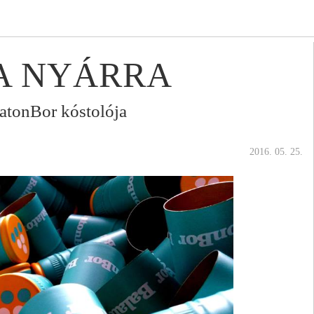
A NYÁRRA
atonBor kóstolója
2016. 05. 25.