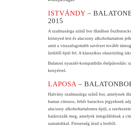
ISTVÁNDY
– BALATONB
2015
A szalmasárga színű bor illatában őszibarack
könnyed test és alacsony alkoholtartalom jelle
amit a visszafogottabb savérzet tovább támog
ízekből épül fel. A klasszikus olaszrizling is
Balatoni nyaraló-kompatibilis ételpárosítás: 
kenyérrel.
LAPOSA
– BALATONBOR
Halvány szalmasárga színű bor, amelynek illa
hamar citrusos, fehér barackos jegyeknek adjá
alacsony alkoholtartalomra épül, a szerkezet
határozzák meg, amelyek integrálódnak a cit
zamatokkal. Frissesség árad a borból.