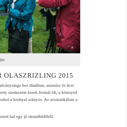
ója
 OLASZRIZLING 2015
ványsárga bor illatában, ananász és licsi
korty szerkezete kerek formát ölt, a könnyed
lkohol a korttyal arányos. Az aromatikában a
ántott hal egy jó strandbüféből.