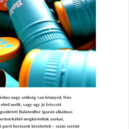
aláshoz nagy szükség van könnyed, friss
 ebéd mellé, vagy egy jó fröccsöt
gszületett BalatonBor igazán alkalmas
s bormárkából megkóstoltuk azokat,
 parti borászok készítettek – szám szerint