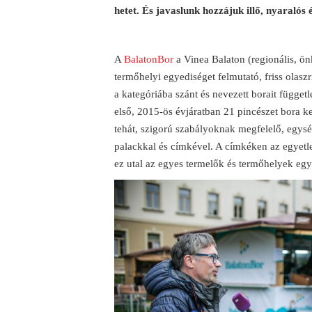
hetet. És javaslunk hozzájuk illő, nyaralós é
A
BalatonBor
a Vinea Balaton (regionális, ön
termőhelyi egyediséget felmutató, friss olas
a kategóriába szánt és nevezett borait függetl
első, 2015-ös évjáratban 21 pincészet bora 
tehát, szigorú szabályoknak megfelelő, egység
palackkal és címkével. A címkéken az egyetl
ez utal az egyes termelők és termőhelyek egy