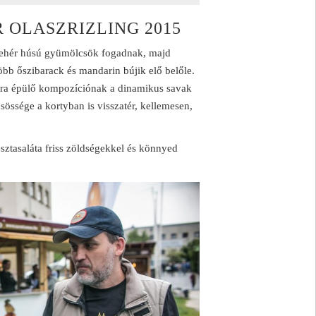
 OLASZRIZLING 2015
 fehér húsú gyümölcsök fogadnak, majd
bb őszibarack és mandarin bújik elő belőle.
omra épülő kompozíciónak a dinamikus savak
sössége a kortyban is visszatér, kellemesen,
észtasaláta friss zöldségekkel és könnyed