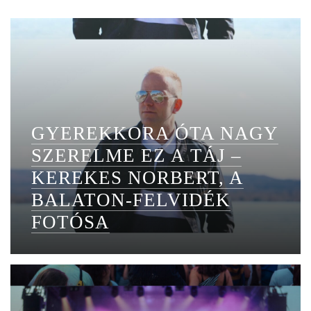
GYEREKKORA ÓTA NAGY
SZERELME EZ A TÁJ –
KEREKES NORBERT, A
BALATON-FELVIDÉK
FOTÓSA