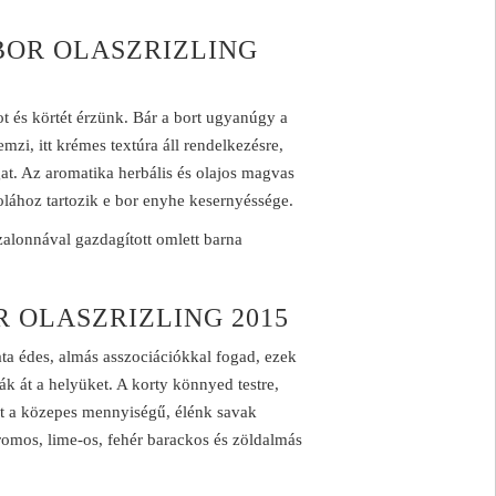
OR OLASZRIZLING
ot és körtét érzünk. Bár a bort ugyanúgy a
mzi, itt krémes textúra áll rendelkezésre,
at. Az aromatika herbális és olajos magvas
kolához tartozik e bor enyhe kesernyéssége.
szalonnával gazdagított omlett barna
 OLASZRIZLING 2015
ta édes, almás asszociációkkal fogad, ezek
k át a helyüket. A korty könnyed testre,
et a közepes mennyiségű, élénk savak
romos, lime-os, fehér barackos és zöldalmás