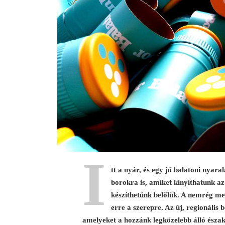
I
tt a nyár, és egy jó balatoni nyar
borokra is, amiket kinyithatunk az
készíthetünk belőlük. A nemrég me
erre a szerepre. Az új, regionáli
amelyeket a hozzánk legközelebb álló északi