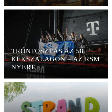
TRÓNFOSZTÁS AZ 58.
KÉKSZALAGON – AZ RSM
NYERT