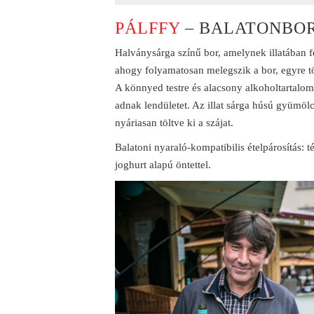
PÁLFFY
– BALATONBOR
Halványsárga színű bor, amelynek illatában
ahogy folyamatosan melegszik a bor, egyre tö
A könnyed testre és alacsony alkoholtartal
adnak lendületet. Az illat sárga húsú gyümölc
nyáriasan töltve ki a szájat.
Balatoni nyaraló-kompatibilis ételpárosítás: t
joghurt alapú öntettel.