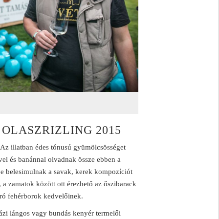
OLASZRIZLING 2015
 Az illatban édes tónusú gyümölcsösséget
vel és banánnal olvadnak össze ebben a
be belesimulnak a savak, kerek kompozíciót
t, a zamatok között ott érezhető az őszibarack
író fehérborok kedvelőinek.
 házi lángos vagy bundás kenyér termelői