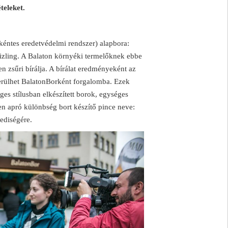
teleket.
kéntes eredetvédelmi rendszer) alapbora:
zrizling. A Balaton környéki termelőknek ebbe
en zsűri bírálja. A bírálat eredményeként az
kerülhet BalatonBorként forgalomba. Ezek
es stílusban elkészített borok, egységes
en apró különbség bort készítő pince neve:
ediségére.