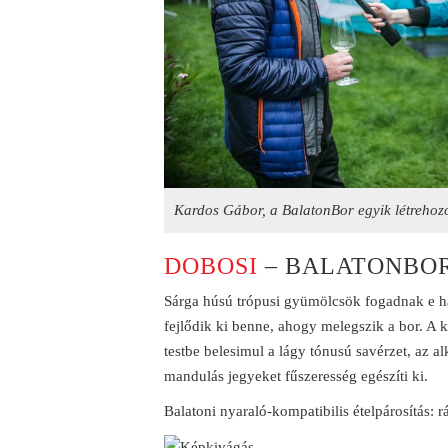
Kardos Gábor, a BalatonBor egyik létrehoz
DOBOSI
– BALATONBOR
Sárga húsú trópusi gyümölcsök fogadnak e hal
fejlődik ki benne, ahogy melegszik a bor. A 
testbe belesimul a lágy tónusú savérzet, az a
mandulás jegyeket fűszeresség egészíti ki.
Balatoni nyaraló-kompatibilis ételpárosítás: r