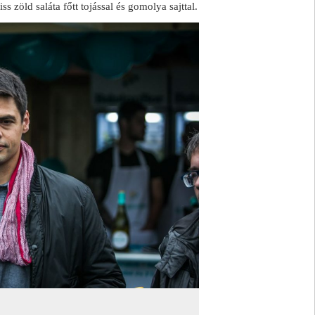
ss zöld saláta főtt tojással és gomolya sajttal.