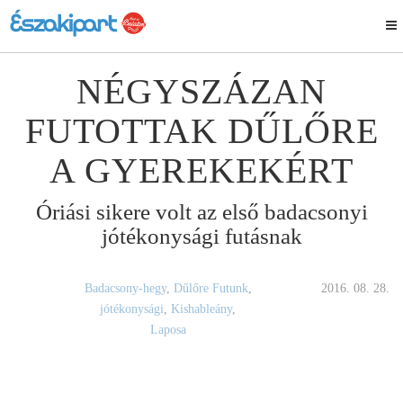
NÉGYSZÁZAN
FUTOTTAK DŰLŐRE
A GYEREKEKÉRT
Óriási sikere volt az első badacsonyi
jótékonysági futásnak
Badacsony-hegy
,
Dűlőre Futunk
,
2016. 08. 28.
jótékonysági
,
Kishableány
,
Laposa