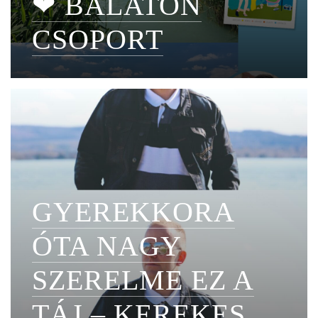
❤ BALATON
CSOPORT
GYEREKKORA
ÓTA NAGY
SZERELME EZ A
TÁJ – KEREKES