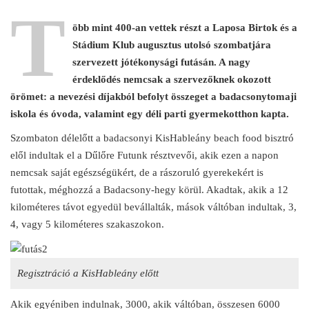
T
öbb mint 400-an vettek részt a
Laposa Birtok és a
Stádium Klub augusztus utolsó szombatjára
szervezett jótékonysági futásán. A nagy
érdeklődés nemcsak a szervezőknek okozott
örömet: a nevezési díjakból befolyt összeget a badacsonytomaji
iskola és óvoda, valamint egy déli parti gyermekotthon kapta.
Szombaton délelőtt a badacsonyi KisHableány beach food bisztró
elől indultak el a Dűlőre Futunk résztvevői, akik ezen a napon
nemcsak saját egészségükért, de a rászoruló gyerekekért is
futottak, méghozzá a Badacsony-hegy körül. Akadtak, akik a 12
kilométeres távot egyedül bevállalták, mások váltóban indultak, 3,
4, vagy 5 kilométeres szakaszokon.
Regisztráció a KisHableány előtt
Akik egyéniben indulnak, 3000, akik váltóban, összesen 6000