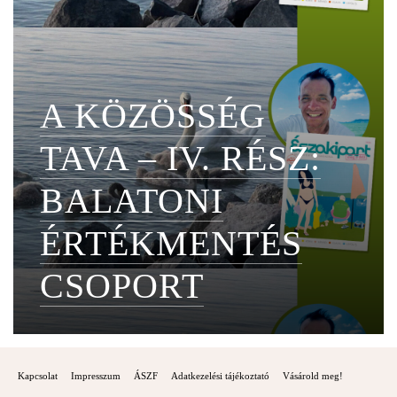
A KÖZÖSSÉG
TAVA – IV. RÉSZ:
BALATONI
ÉRTÉKMENTÉS
CSOPORT
Kapcsolat
Impresszum
ÁSZF
Adatkezelési tájékoztató
Vásárold meg!