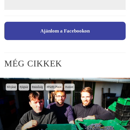
Ajánlom a Facebookon
MÉG CIKKEK
évjárat
jégkár
minőség
Pálffy Pince
szüret