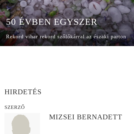
50 ÉVBEN EGYSZER
Rekord vihar rekord szőlőkárral az északi parton
HIRDETÉS
SZERZŐ
MIZSEI BERNADETT