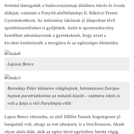
forinttal támogatták a badacsonytomaji általános iskola és óvoda
diákjait, valamint a Fonyód-alsóbélatelepi II. Rákóczi Ferenc
Gyermekotthont. Az intézmény lakóinak jó állapotban lévő
sportfelszereléseket is gyűjtöttek. Azért is sportrendezvény
keretében adományoztak a gyerekeknek, hogy ezzel a
kicsiket ösztönözzék a mozgásra és az egészséges életmódra.
Laposa Bence
Boronkay Péter kétszeres világbajnok, háromszoros Európa-
bajnok paratriatlonista az indulók között – számára edzés is
volt a futás a riói Paralimpia előtt
Lapos Bence elmondta, az első Dűlőre Futunk fergetegesen jó
hangulatú volt, ahogy az esti afterparty is a frissTeraszon. Akadt
olyan alsós diák, akik az egész távot egyéniben futotta végig.