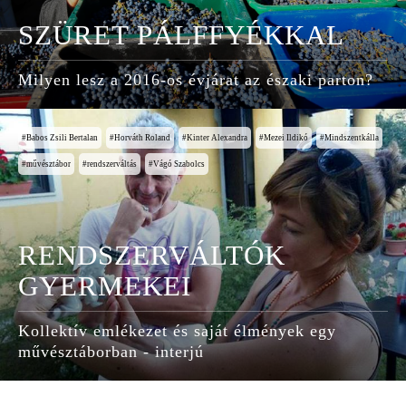
SZÜRET PÁLFFYÉKKAL
Milyen lesz a 2016-os évjárat az északi parton?
Babos Zsili Bertalan
Horváth Roland
Kinter Alexandra
Mezei Ildikó
Mindszentkálla
művésztábor
rendszerváltás
Vágó Szabolcs
RENDSZERVÁLTÓK
GYERMEKEI
Kollektív emlékezet és saját élmények egy
művésztáborban - interjú