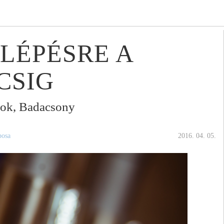
LÉPÉSRE A
CSIG
tok, Badacsony
posa
2016. 04. 05.