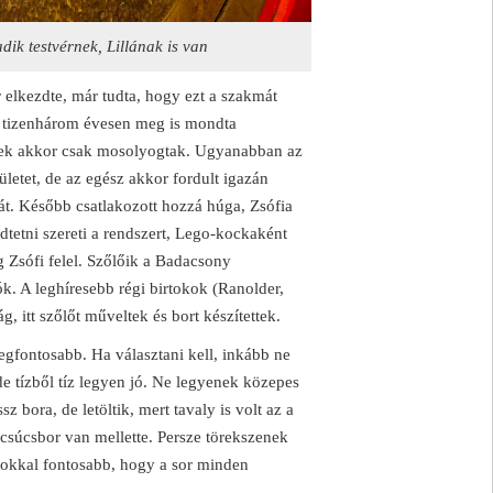
ik testvérnek, Lillának is van
 elkezdte, már tudta, hogy ezt a szakmát
, tizenhárom évesen meg is mondta
iek akkor csak mosolyogtak. Ugyanabban az
ületet, de az egész akkor fordult igazán
sát. Később csatlakozott hozzá húga, Zsófia
dtetni szereti a rendszert, Lego-kockaként
g Zsófi felel. Szőlőik a Badacsony
k. A leghíresebb régi birtokok (Ranolder,
lág, itt szőlőt műveltek és bort készítettek.
egfontosabb. Ha választani kell, inkább ne
e tízből tíz legyen jó. Ne legyenek közepes
 bora, de letöltik, mert tavaly is volt az a
csúcsbor van mellette. Persze törekszenek
 sokkal fontosabb, hogy a sor minden