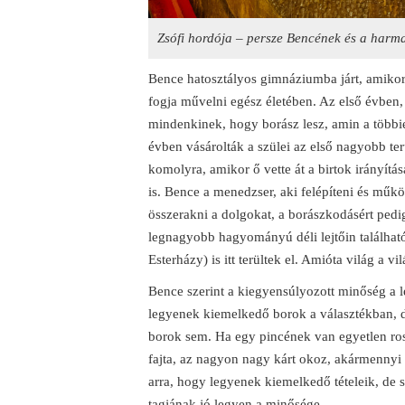
Zsófi hordója – persze Bencének és a harmad
Bence hatosztályos gimnáziumba járt, amikor
fogja művelni egész életében. Az első évben
mindenkinek, hogy borász lesz, amin a több
évben vásárolták a szülei az első nagyobb ter
komolyra, amikor ő vette át a birtok irányítá
is. Bence a menedzser, aki felépíteni és műkö
összerakni a dolgokat, a borászkodásért pedi
legnagyobb hagyományú déli lejtőin található
Esterházy) is itt terültek el. Amióta világ a vi
Bence szerint a kiegyensúlyozott minőség a l
legyenek kiemelkedő borok a választékban, d
borok sem. Ha egy pincének van egyetlen rossz
fajta, az nagyon nagy kárt okoz, akármennyi 
arra, hogy legyenek kiemelkedő tételeik, de
tagjának jó legyen a minősége.