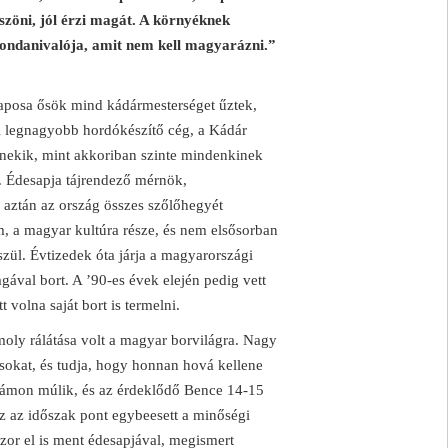
szöni, jól érzi magát. A környéknek
ondanivalója, amit nem kell magyarázni.”
Laposa ősök mind kádármesterséget űztek,
i legnagyobb hordókészítő cég, a Kádár
nekik, mint akkoriban szinte mindenkinek
ál. Édesapja tájrendező mérnök,
 aztán az ország összes szőlőhegyét
em, a magyar kultúra része, és nem elsősorban
zül. Évtizedek óta járja a magyarországi
ával bort. A ’90-es évek elején pedig vett
 volna saját bort is termelni.
oly rálátása volt a magyar borvilágra. Nagy
lusokat, és tudja, hogy honnan hová kellene
számon múlik, és az érdeklődő Bence 14-15
ez az időszak pont egybeesett a minőségi
or el is ment édesapjával, megismert