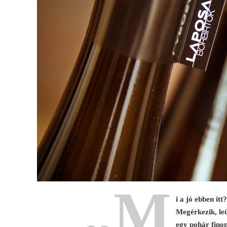
„M
i a jó ebben it
Megérkezik, leü
egy pohár finom