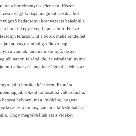
okon a bor élményt is jelentsen. Hiszen
rzésre vágyik. Saját magukat teszik a bor
 lenyűgöző badacsonyi környezet is beleépül a
esten bont fel egy üveg Laposa bort. Persze
acsonyi teraszon. Itt a borok mellé rendelhet
sajtokat, vagy a mindig változó napi
n nyitva vannak, ami nem könnyű, de azt
 téli napon felsétál ide, és váratlanul nyitva
 jó bort adnak, és még beszélgetni is lehet, az
egyre jobb borokat készítsen. Ez mára
mindennapjait, sokkal fontosabbá vált számára,
 hatásai helyben, mi a jövőképe, hogyan
borkészítés a fontos, hanem a kölcsönhatásai
ajlik. Hogy megpróbálják ezt a vidéket