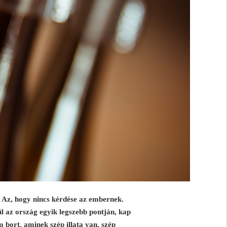
t? Az, hogy nincs kérdése az embernek.
l az ország egyik legszebb pontján, kap
 bort, aminek szép illata van, szép