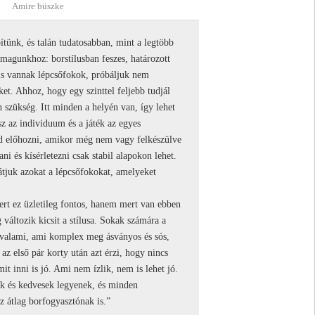
Amire büszke
ítünk, és talán tudatosabban, mint a legtöbb
magunkhoz: borstílusban feszes, határozott
 is vannak lépcsőfokok, próbáljuk nem
et. Ahhoz, hogy egy szinttel feljebb tudjál
n szükség. Itt minden a helyén van, így lehet
sz az individuum és a játék az egyes
rod előhozni, amikor még nem vagy felkészülve
ani és kísérletezni csak stabil alapokon lehet.
átjuk azokat a lépcsőfokokat, amelyeket
ert ez üzletileg fontos, hanem mert van ebben
 változik kicsit a stílusa. Sokak számára a
 valami, ami komplex meg ásványos és sós,
z első pár korty után azt érzi, hogy nincs
 inni is jó. Ami nem ízlik, nem is lehet jó.
ak és kedvesek legyenek, és minden
 átlag borfogyasztónak is.”