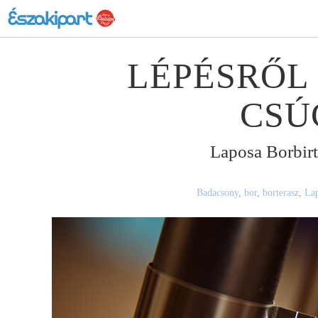
LÉPÉSRŐL 
CSÚ
Laposa Borbir
Badacsony
,
bor
,
borterasz
,
La