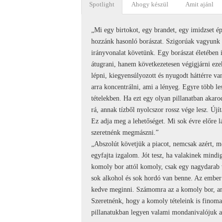
Spotlight
Ahogy készül
Amit ajánl
„Mi egy birtokot, egy brandet, egy imidzset ép
hozzánk hasonló borászat. Szigorúak vagyunk 
irányvonalat követünk. Egy borászat életében
átugrani, hanem következetesen végigjárni ezek
lépni, kiegyensúlyozott és nyugodt háttérre va
arra koncentrálni, ami a lényeg. Egyre több le
tételekben. Ha ezt egy olyan pillanatban aka
rá, annak tízből nyolcszor rossz vége lesz. Újít
Ez adja meg a lehetőséget. Mi sok évre előre l
szeretnénk megmászni.”
„Abszolút követjük a piacot, nemcsak azért, m
egyfajta izgalom. Jót tesz, ha valakinek mindig
komoly bor attól komoly, csak egy nagydarab
sok alkohol és sok hordó van benne. Az ember a
kedve meginni. Számomra az a komoly bor, amit
Szeretnénk, hogy a komoly tételeink is finom
pillanatukban legyen valami mondanivalójuk az