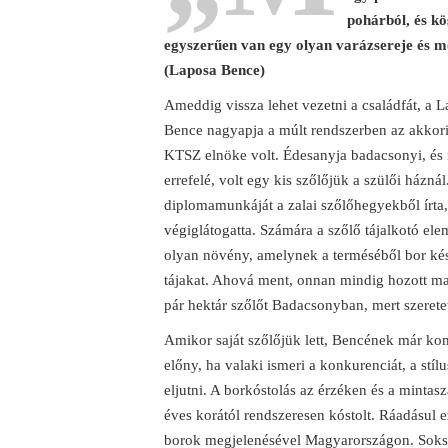
pohárból, és kö
egyszerűen van egy olyan varázsereje és m
(Laposa Bence)
Ameddig vissza lehet vezetni a családfát, a 
Bence nagyapja a múlt rendszerben az akkor
KTSZ elnöke volt. Édesanyja badacsonyi, és 
errefelé, volt egy kis szőlőjük a szülői házn
diplomamunkáját a zalai szőlőhegyekből írta,
végiglátogatta. Számára a szőlő tájalkotó el
olyan növény, amelynek a terméséből bor kés
tájakat. Ahová ment, onnan mindig hozott mag
pár hektár szőlőt Badacsonyban, mert szeretett
Amikor saját szőlőjük lett, Bencének már kom
előny, ha valaki ismeri a konkurenciát, a stí
eljutni. A borkóstolás az érzéken és a minta
éves korától rendszeresen kóstolt. Ráadásul 
borok megjelenésével Magyarországon. Soksz