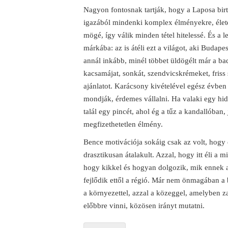
Nagyon fontosnak tartják, hogy a Laposa birt
igazából mindenki komplex élményekre, életé
mögé, így válik minden tétel hitelessé. És a
márkába: az is átéli ezt a világot, aki Budap
annál inkább, minél többet üldögélt már a bad
kacsamájat, sonkát, szendvicskrémeket, friss 
ajánlatot. Karácsony kivételével egész évbe
mondják, érdemes vállalni. Ha valaki egy hideg
talál egy pincét, ahol ég a tűz a kandallóban,
megfizethetetlen élmény.
Bence motivációja sokáig csak az volt, hogy 
drasztikusan átalakult. Azzal, hogy itt éli a 
hogy kikkel és hogyan dolgozik, mik ennek a
fejlődik ettől a régió. Már nem önmagában a 
a környezettel, azzal a közeggel, amelyben z
előbbre vinni, közösen irányt mutatni.