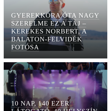
GYEREKKORA ÓTA NAGY
SZERELME EZ A TÁJ –
KEREKES NORBERT, A
BALATON-FELVIDÉK
FOTÓSA
10 NAP, 140 EZER