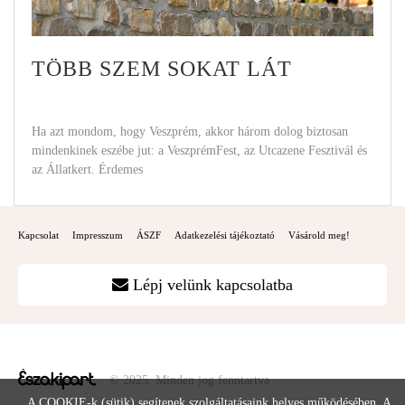
TÖBB SZEM SOKAT LÁT
Ha azt mondom, hogy Veszprém, akkor három dolog biztosan
mindenkinek eszébe jut: a VeszprémFest, az Utcazene Fesztivál és
az Állatkert. Érdemes
Kapcsolat
Impresszum
ÁSZF
Adatkezelési tájékoztató
Vásárold meg!
Lépj velünk kapcsolatba
© 2025. Minden jog fenntartva
A COOKIE-k (sütik) segítenek szolgáltatásaink helyes működésében. A