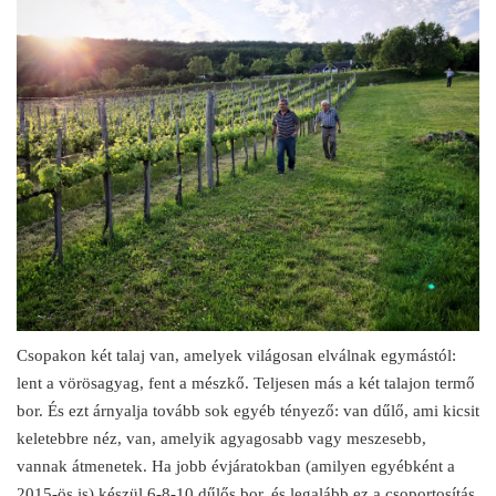
Csopakon két talaj van, amelyek világosan elválnak egymástól:
lent a vörösagyag, fent a mészkő. Teljesen más a két talajon termő
bor. És ezt árnyalja tovább sok egyéb tényező: van dűlő, ami kicsit
keletebbre néz, van, amelyik agyagosabb vagy meszesebb,
vannak átmenetek. Ha jobb évjáratokban (amilyen egyébként a
2015-ös is) készül 6-8-10 dűlős bor, és legalább ez a csoportosítás