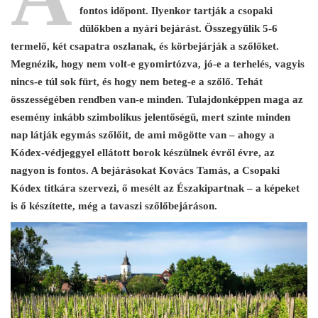
fontos időpont. Ilyenkor tartják a csopaki
dűlőkben a nyári bejárást. Összegyűlik 5-6
termelő, két csapatra oszlanak, és körbejárják a szőlőket.
Megnézik, hogy nem volt-e gyomirtózva, jó-e a terhelés, vagyis
nincs-e túl sok fürt, és hogy nem beteg-e a szőlő. Tehát
összességében rendben van-e minden. Tulajdonképpen maga az
esemény inkább szimbolikus jelentőségű, mert szinte minden
nap látják egymás szőlőit, de ami mögötte van – ahogy a
Kódex-védjeggyel ellátott borok készülnek évről évre, az
nagyon is fontos. A bejárásokat Kovács Tamás, a Csopaki
Kódex titkára szervezi, ő mesélt az Északipartnak – a képeket
is ő készítette, még a tavaszi szőlőbejáráson.