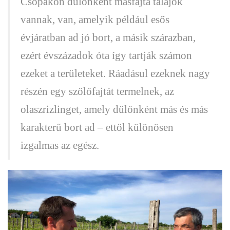
Csopakon dűlőnként másfajta talajok
vannak, van, amelyik például esős
évjáratban ad jó bort, a másik szárazban,
ezért évszázadok óta így tartják számon
ezeket a területeket. Ráadásul ezeknek nagy
részén egy szőlőfajtát termelnek, az
olaszrizlinget, amely dűlőnként más és más
karakterű bort ad – ettől különösen
izgalmas az egész.