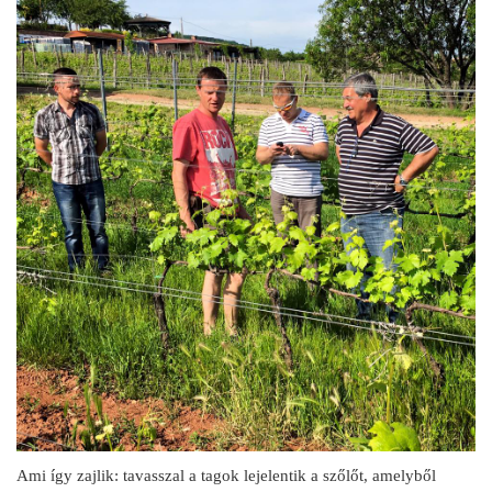
Ami így zajlik: tavasszal a tagok lejelentik a szőlőt, amelyből