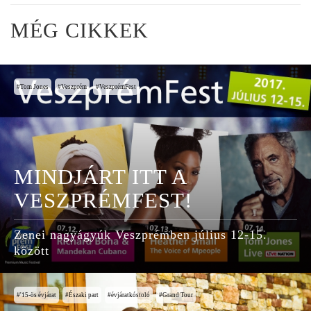
MÉG CIKKEK
Tom Jones
Veszprém
VeszprémFest
MINDJÁRT ITT A
VESZPRÉMFEST!
Zenei nagyágyúk Veszprémben július 12-15.
között
'15-ös évjárat
Északi part
évjáratkóstoló
Grand Tour