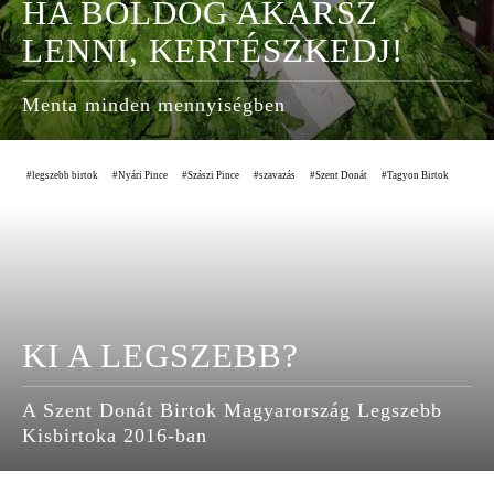
HA BOLDOG AKARSZ
LENNI, KERTÉSZKEDJ!
Menta minden mennyiségben
legszebb birtok
Nyári Pince
Szászi Pince
szavazás
Szent Donát
Tagyon Birtok
KI A LEGSZEBB?
A Szent Donát Birtok Magyarország Legszebb
Kisbirtoka 2016-ban