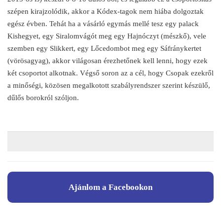
szépen kirajzolódik, akkor a Kódex-tagok nem hiába dolgoztak
egész évben. Tehát ha a vásárló egymás mellé tesz egy palack
Kishegyet, egy Siralomvágót meg egy Hajnóczyt (mészkő), vele
szemben egy Slikkert, egy Lőcedombot meg egy Sáfránykertet
(vörösagyag), akkor világosan érezhetőnek kell lenni, hogy ezek
két csoportot alkotnak. Végső soron az a cél, hogy Csopak ezekről
a minőségi, közösen megalkotott szabályrendszer szerint készülő,
dűlős borokról szóljon.
Ajánlom a Facebookon