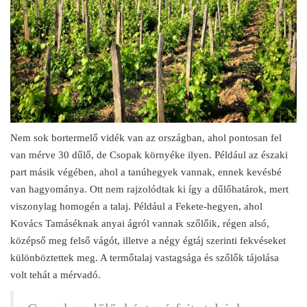
Nem sok bortermelő vidék van az országban, ahol pontosan fel
van mérve 30 dűlő, de Csopak környéke ilyen. Például az északi
part másik végében, ahol a tanúhegyek vannak, ennek kevésbé
van hagyománya. Ott nem rajzolódtak ki így a dűlőhatárok, mert
viszonylag homogén a talaj. Például a Fekete-hegyen, ahol
Kovács Tamáséknak anyai ágról vannak szőlőik, régen alsó,
középső meg felső vágót, illetve a négy égtáj szerinti fekvéseket
különböztettek meg. A termőtalaj vastagsága és szőlők tájolása
volt tehát a mérvadó.