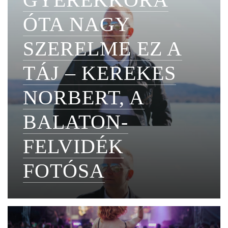
ÓTA NAGY
SZERELME EZ A
TÁJ – KEREKES
NORBERT, A
BALATON-
FELVIDÉK
FOTÓSA