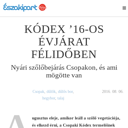
KÓDEX ’16-OS
ÉVJÁRAT
FÉLIDŐBEN
Nyári szőlőbejárás Csopakon, és ami
mögötte van
Csopak
,
dűlők
,
dűlős bor
,
2016. 08. 06.
hegybor
,
talaj
A
ugusztus eleje, amikor leáll a szőlő vegetációja,
és elkezd érni, a Csopaki Kódex termelőinek