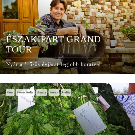
ÉSZAKIPART GRAND
TOUR
Nyár a ’15-ös évjárat legjobb boraival
kert
kertészkedés
menta
recept
saláta