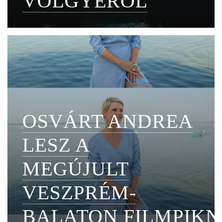
VÖLGYÉRŐL
OSVÁRT ANDREA
LESZ A
MEGÚJULT
VESZPRÉM-
BALATON FILMPIKN