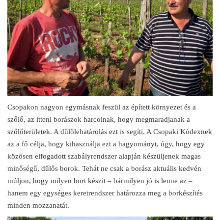
Csopakon nagyon egymásnak feszül az épített környezet és a
szőlő, az itteni borászok harcolnak, hogy megmaradjanak a
szőlőterületek. A dűlőlehatárolás ezt is segíti. A Csopaki Kódexnek
az a fő célja, hogy kihasználja ezt a hagyományt, úgy, hogy egy
közösen elfogadott szabályrendszer alapján készüljenek magas
minőségű, dűlős borok. Tehát ne csak a borász aktuális kedvén
múljon, hogy milyen bort készít – bármilyen jó is lenne az –
hanem egy egységes keretrendszer határozza meg a borkészítés
minden mozzanatát.