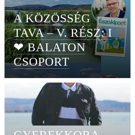
A KÖZÖSSÉG
TAVA – V. RÉSZ: I
❤ BALATON
CSOPORT
GYEREKKORA