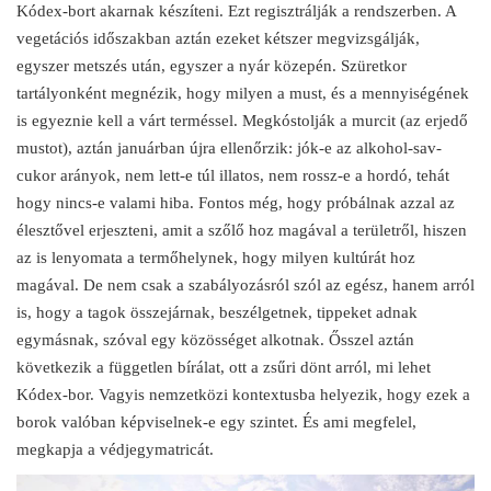
Kódex-bort akarnak készíteni. Ezt regisztrálják a rendszerben. A
vegetációs időszakban aztán ezeket kétszer megvizsgálják,
egyszer metszés után, egyszer a nyár közepén. Szüretkor
tartályonként megnézik, hogy milyen a must, és a mennyiségének
is egyeznie kell a várt terméssel. Megkóstolják a murcit (az erjedő
mustot), aztán januárban újra ellenőrzik: jók-e az alkohol-sav-
cukor arányok, nem lett-e túl illatos, nem rossz-e a hordó, tehát
hogy nincs-e valami hiba. Fontos még, hogy próbálnak azzal az
élesztővel erjeszteni, amit a szőlő hoz magával a területről, hiszen
az is lenyomata a termőhelynek, hogy milyen kultúrát hoz
magával. De nem csak a szabályozásról szól az egész, hanem arról
is, hogy a tagok összejárnak, beszélgetnek, tippeket adnak
egymásnak, szóval egy közösséget alkotnak. Ősszel aztán
következik a független bírálat, ott a zsűri dönt arról, mi lehet
Kódex-bor. Vagyis nemzetközi kontextusba helyezik, hogy ezek a
borok valóban képviselnek-e egy szintet. És ami megfelel,
megkapja a védjegymatricát.