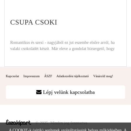
CSUPA CSOKI
Romantikus és szexi - nagyjából ez jut eszembe elsőre arról, ha
valaki csokoládét készít. Már eleve a gondolat bizsergető, hogy
Kapcsolat
Impresszum
ÁSZF
Adatkezelési tájékoztató
Vásárold meg!
Lépj velünk kapcsolatba
© 2025. Minden jog fenntartva
A COOKIE-k (sütik) segítenek szolgáltatásaink helyes működésében. A