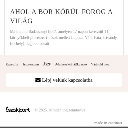
AHOL A BOR KÖRÜL FOROG A
VILÁG
Ma indul a Badacsonyi Bor7, amelyen 17 napon keresztül 14
környékbeli pincészet (mások mellett Laposa, Váli, Fata, Istvándy,
Borbély), legjobb borait
Kapcsolat
Impresszum
ÁSZF
Adatkezelési tájékoztató
Vásárold meg!
Lépj velünk kapcsolatba
© 2025. Minden jog fenntartva
made in cantinart