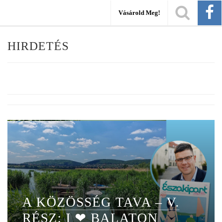
Vásárold Meg!
HIRDETÉS
A KÖZÖSSÉG TAVA – V.
RÉSZ: I ❤ BALATON