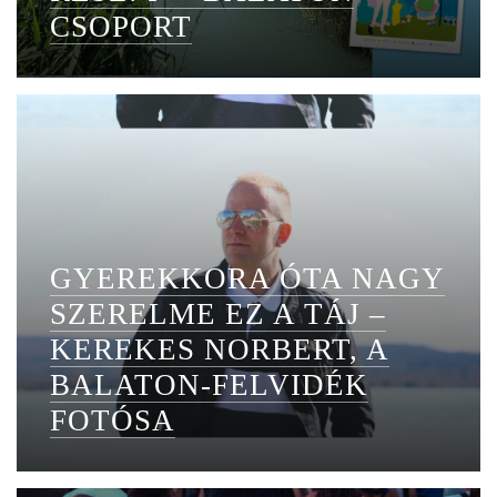
CSOPORT
GYEREKKORA ÓTA NAGY
SZERELME EZ A TÁJ –
KEREKES NORBERT, A
BALATON-FELVIDÉK
FOTÓSA