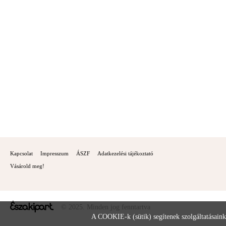
Kapcsolat
Impresszum
ÁSZF
Adatkezelési tájékoztató
Vásárold meg!
© 2025. Minden jog fenntartva
A COOKIE-k (sütik) segítenek szolgáltatásaink