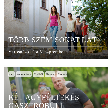
TÖBB SZEM SOKAT LÁT
Városnéző séta Veszprémben
bor
gasztronómia
Kálibuli
kóstoló
program
KÉT AGYFÉLTEKÉS
GASZTROBULI