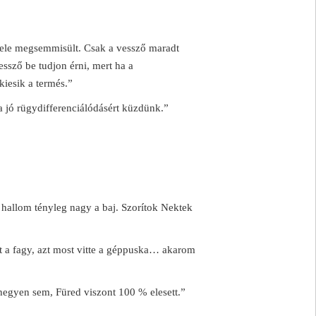
fele megsemmisült. Csak a vessző maradt
essző be tudjon érni, mert ha a
 kiesik a termés.”
a jó rügydifferenciálódásért küzdünk.”
 hallom tényleg nagy a baj. Szorítok Nektek
 a fagy, azt most vitte a géppuska… akarom
egyen sem, Füred viszont 100 % elesett.”