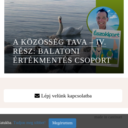
A KÖZÖSSÉG TAVA – IV.
RÉSZ: BALATONI
ÉRTÉKMENTÉS CSOPORT
Lépj velünk kapcsolatba
made in cantinart
álatukba.
Tudjon meg többet!
Megértettem