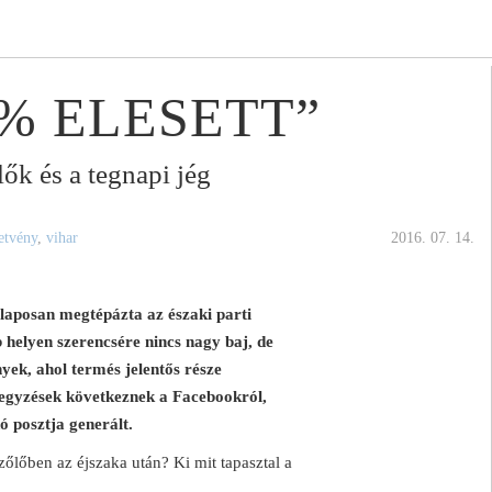
% ELESETT”
lők és a tegnapi jég
etvény
,
vihar
2016. 07. 14.
alaposan megtépázta az északi parti
b helyen szerencsére nincs nagy baj, de
yek, ahol termés jelentős része
gyzések következnek a Facebookról,
ó posztja generált.
őlőben az éjszaka után? Ki mit tapasztal a