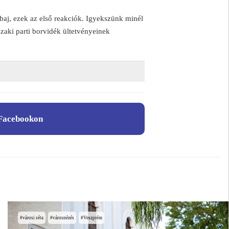
aj, ezek az első reakciók. Igyekszünk minél
szaki parti borvidék ültetvényeinek
Facebookon
városi séta
városnézés
Veszprém