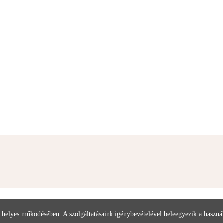
 helyes működésében. A szolgáltatásaink igénybevételével beleegyezik a haszn