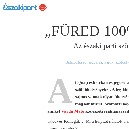
„FÜRED 100
Az északi parti sző
Balatonfüred
,
jégverés
,
károk
,
szőlőült
A
tegnap esti orkán és jégeső 
szőlőültetvényeket. A legtöb
sajnos vannak olyan ültetvén
megsemmisült. Szomorú beje
amiket
Varga Máté
szőlészeti szaktanácsad
„Kedves Kollégák… Mi a helyzet nálatok a sz
reggeli szemlén?”