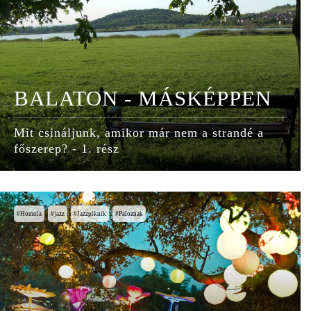
BALATON - MÁSKÉPPEN
Mit csináljunk, amikor már nem a strandé a
főszerep? - 1. rész
Homola
jazz
Jazzpiknik
Paloznak