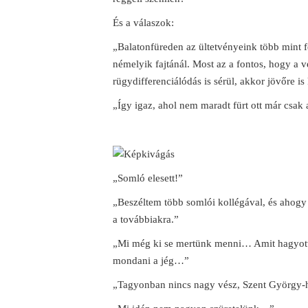
És a válaszok:
„Balatonfüreden az ültetvényeink több mint 
némelyik fajtánál. Most az a fontos, hogy a v
rügydifferenciálódás is sérül, akkor jövőre is
„Így igaz, ahol nem maradt fürt ott már csak 
„Somló elesett!”
„Beszéltem több somlói kollégával, és ahogy
a továbbiakra.”
„Mi még ki se mertünk menni… Amit hagyott
mondani a jég…”
„Tagyonban nincs nagy vész, Szent György-h