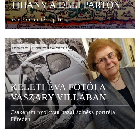
TIHANY A DÉLI PARTON
az elrontott térkép titka
Balatonfüred
Keleti Éva
Vaszary Villa
KELETI ÉVA FOTÓI A
VASZARY VILLÁBAN
Csakanem nyolcvan hazai színész portréja
Füreden