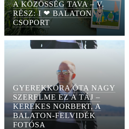
A KÖZÖSSÉG TAVA – V.
RÉSZ: I ❤ BALATON
CSOPORT
GYEREKKORA ÓTA NAGY
SZERELME EZ A TÁJ –
KEREKES NORBERT, A
BALATON-FELVIDÉK
FOTÓSA