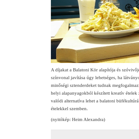
A díjakat a Balatoni Kör alapítója és szóvivőj
színvonal javítása úgy lehetséges, ha látvány
minőségi sztenderdeket tudnak megfogalmazni
helyi alapanyagokból készített kreatív étele
valódi alternatíva lehet a balatoni büfékultúr
ételekkel szemben.
(nyitókép: Heim Alexandra)