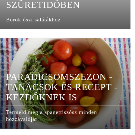
SZÜRETIDŐBEN
Borok őszi salátákhoz
PARADICSOMSZEZON -
TANÁCSOK ÉS RECEPT -
KEZDŐKNEK IS
Termeld meg a spagettiszósz minden
hozzávalóját!