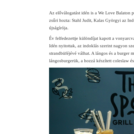
Az előválogatást idén is a We Love Balaton p
zsűri hozta: Stahl Judit, Kalas Györgyi az In
újságírója.
Év felfedezettje különdíjat kapott a vonyarc
Idén nyitottak, az indoklás szerint nagyon sz
strandbüféjévé válhat. A lángos és a burger m
lángosburgerük, a hozzá készített coleslaw é