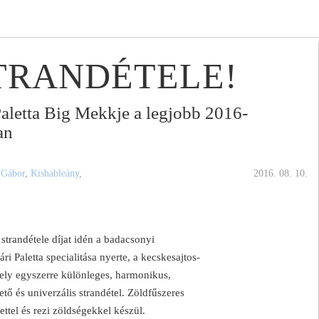
STRANDÉTELE!
Paletta Big Mekkje a legjobb 2016-
an
 Gábor
,
Kishableány
,
2016. 08. 10.
v strandétele díjat idén a badacsonyi
i Paletta specialitása nyerte, a kecskesajtos-
y egyszerre különleges, harmonikus,
tő és univerzális strandétel. Zöldfűszeres
ettel és rezi zöldségekkel készül.