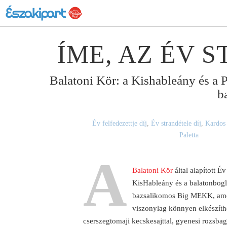
ÍME, AZ ÉV 
Balatoni Kör: a Kishableány és a 
b
Év felfedezettje díj
,
Év strandétele díj
,
Kardos
Paletta
A
Balatoni Kör
által alapított É
KisHableány és a balatonboglár
bazsalikomos Big MEKK, amel
viszonylag könnyen elkészíthe
cserszegtomaji kecskesajttal, gyenesi rozsbag