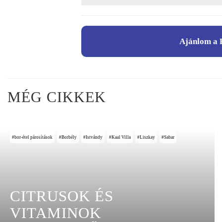
Ajánlom a 
MÉG CIKKEK
bor-étel párosítások
Borbély
Istvándy
Kaal Villa
Liszkay
Sabar
CITRUSOK ÉS
VITAMINOK