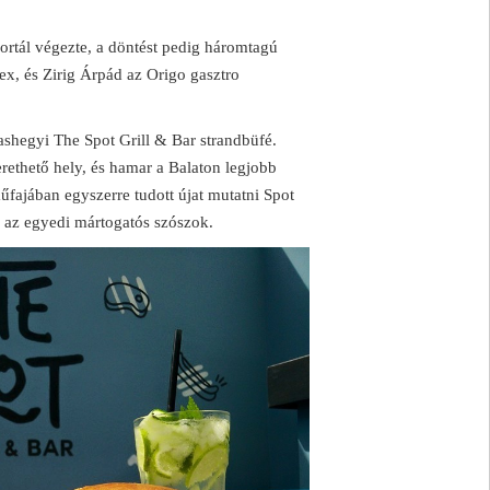
ortál végezte, a döntést pedig háromtagú
dex, és Zirig Árpád az Origo gasztro
vashegyi The Spot Grill & Bar strandbüfé.
erethető hely, és hamar a Balaton legjobb
űfajában egyszerre tudott újat mutatni Spot
s az egyedi mártogatós szószok.