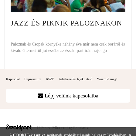
JAZZ ÉS PIKNIK PALOZNAKON
Paloznak és Csopak környéke néhány éve már nem csak boráról és
kiváló éttermeiről jut eszébe az északi part iránt rajongó
Kapcsolat
Impresszum
ÁSZF
Adatkezelési tájékoztató
Vásárold meg!
Lépj velünk kapcsolatba
© 2025. Minden jog fenntartva
A COOKIE-k (sütik) segítenek szolgáltatásaink helyes működésében. A