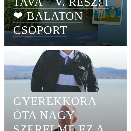
TAVA – V. RÉSZ: I
❤ BALATON
CSOPORT
GYEREKKORA
ÓTA NAGY
SZERELME EZ A