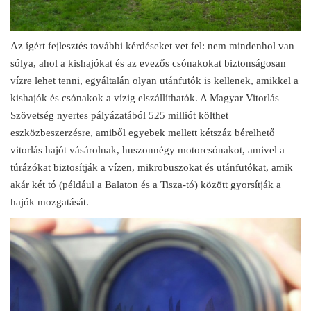
Az ígért fejlesztés további kérdéseket vet fel: nem mindenhol van
sólya, ahol a kishajókat és az evezős csónakokat biztonságosan
vízre lehet tenni, egyáltalán olyan utánfutók is kellenek, amikkel a
kishajók és csónakok a vízig elszállíthatók. A Magyar Vitorlás
Szövetség nyertes pályázatából 525 milliót költhet
eszközbeszerzésre, amiből egyebek mellett kétszáz bérelhető
vitorlás hajót vásárolnak, huszonnégy motorcsónakot, amivel a
túrázókat biztosítják a vízen, mikrobuszokat és utánfutókat, amik
akár két tó (például a Balaton és a Tisza-tó) között gyorsítják a
hajók mozgatását.