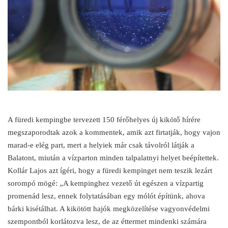
A füredi kempingbe tervezett 150 férőhelyes új kikötő hírére
megszaporodtak azok a kommentek, amik azt firtatják, hogy vajon
marad-e elég part, mert a helyiek már csak távolról látják a
Balatont, miután a vízparton minden talpalatnyi helyet beépítettek.
Kollár Lajos azt ígéri, hogy a füredi kempinget nem teszik lezárt
sorompó mögé: „A kempinghez vezető út egészen a vízpartig
promenád lesz, ennek folytatásában egy mólót építünk, ahova
bárki kisétálhat. A kikötött hajók megközelítése vagyonvédelmi
szempontból korlátozva lesz, de az éttermet mindenki számára