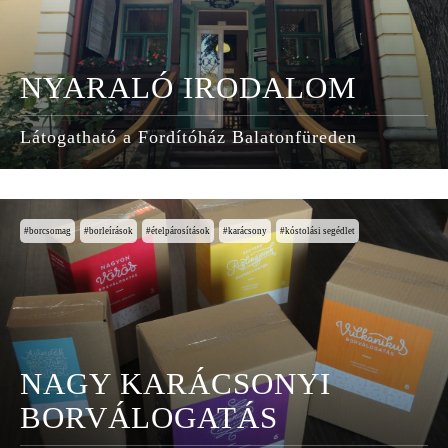
NYARALÓ IRODALOM
Látogatható a Fordítóház Balatonfüreden
borcsomag
borleírások
ételpárosítások
karácsony
kóstolási segédlet
NAGY KARÁCSONYI
BORVÁLOGATÁS