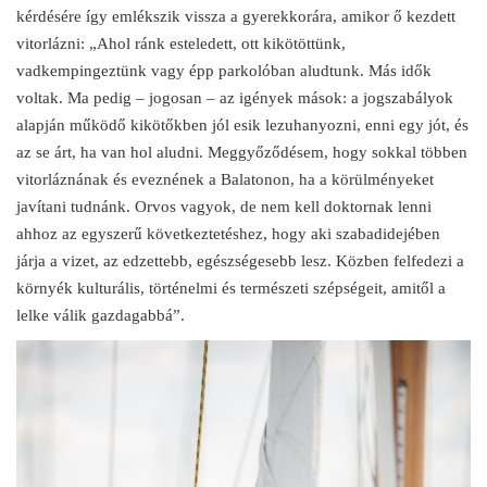
kérdésére így emlékszik vissza a gyerekkorára, amikor ő kezdett
vitorlázni: „Ahol ránk esteledett, ott kikötöttünk,
vadkempingeztünk vagy épp parkolóban aludtunk. Más idők
voltak. Ma pedig – jogosan – az igények mások: a jogszabályok
alapján működő kikötőkben jól esik lezuhanyozni, enni egy jót, és
az se árt, ha van hol aludni. Meggyőződésem, hogy sokkal többen
vitorláznának és eveznének a Balatonon, ha a körülményeket
javítani tudnánk. Orvos vagyok, de nem kell doktornak lenni
ahhoz az egyszerű következtetéshez, hogy aki szabadidejében
járja a vizet, az edzettebb, egészségesebb lesz. Közben felfedezi a
környék kulturális, történelmi és természeti szépségeit, amitől a
lelke válik gazdagabbá”.