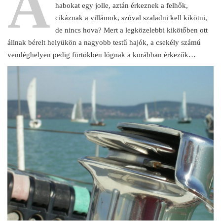
A
habokat egy jolle, aztán érkeznek a felhők,
cikáznak a villámok, szóval szaladni kell kikötni,
de nincs hova? Mert a legközelebbi kikötőben ott
állnak bérelt helyükön a nagyobb testű hajók, a csekély számú
vendéghelyen pedig fürtökben lógnak a korábban érkezők…