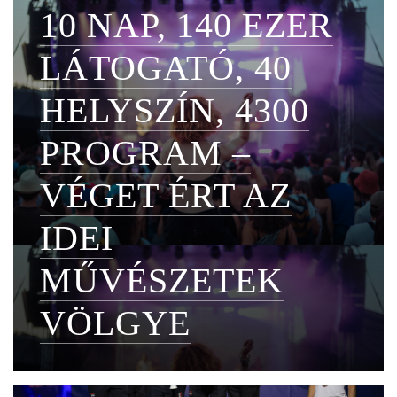
10 NAP, 140 EZER
LÁTOGATÓ, 40
HELYSZÍN, 4300
PROGRAM –
VÉGET ÉRT AZ
IDEI
MŰVÉSZETEK
VÖLGYE