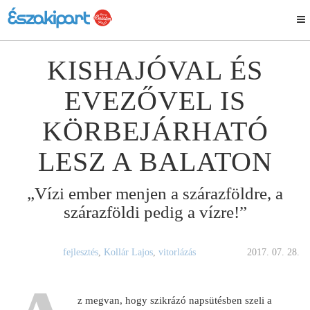
KISHAJÓVAL ÉS
EVEZŐVEL IS
KÖRBEJÁRHATÓ
LESZ A BALATON
„Vízi ember menjen a szárazföldre, a
szárazföldi pedig a vízre!”
fejlesztés
,
Kollár Lajos
,
vitorlázás
2017. 07. 28.
z megvan, hogy szikrázó napsütésben szeli a