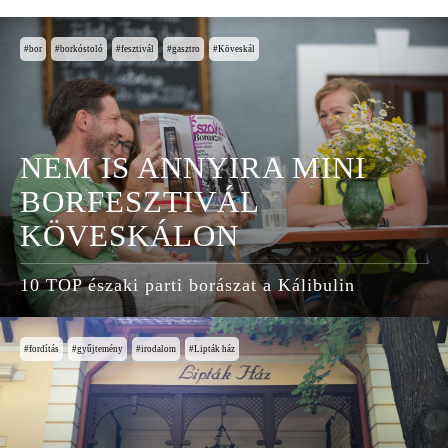
bor
borkóstoló
fesztivál
gasztro
Köveskál
NEM IS ANNYIRA MINI
BORFESZTIVÁL
KÖVESKÁLON
10 TOP északi parti borászat a Kálibulin
fordítás
gyűjtemény
irodalom
Lipták ház