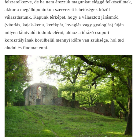
felszerelkezve, de ha nem érezzük magunkat eléggé felkészültnek,
akkor a megállópontokon szervezett lehetőségek közül
választhatunk. Kapunk térképet, hogy a választott járásmód
(vitorlás, kajak-kenu, kerékpár, lovaglás vagy gyaloglás) útján
milyen látnivalót tudunk elérni, ahhoz a túrázó csoport
korosztályának körülbelül mennyi időre van szüksége, hol tud
aludni és finomat enni.