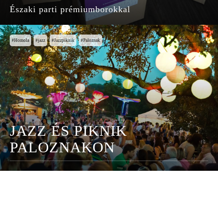
Északi parti prémiumborokkal
Homola
jazz
Jazzpiknik
Paloznak
JAZZ ÉS PIKNIK
PALOZNAKON