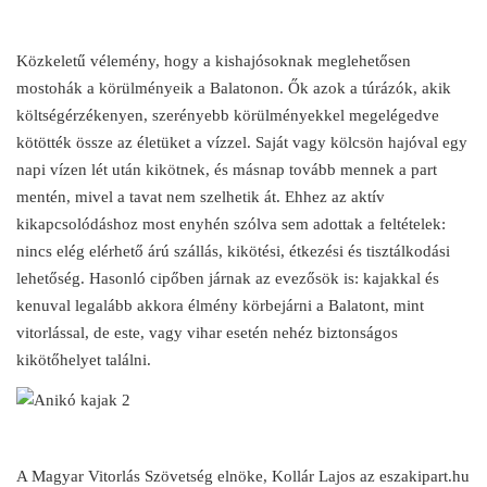
Közkeletű vélemény, hogy a kishajósoknak meglehetősen
mostohák a körülményeik a Balatonon. Ők azok a túrázók, akik
költségérzékenyen, szerényebb körülményekkel megelégedve
kötötték össze az életüket a vízzel. Saját vagy kölcsön hajóval egy
napi vízen lét után kikötnek, és másnap tovább mennek a part
mentén, mivel a tavat nem szelhetik át. Ehhez az aktív
kikapcsolódáshoz most enyhén szólva sem adottak a feltételek:
nincs elég elérhető árú szállás, kikötési, étkezési és tisztálkodási
lehetőség. Hasonló cipőben járnak az evezősök is: kajakkal és
kenuval legalább akkora élmény körbejárni a Balatont, mint
vitorlással, de este, vagy vihar esetén nehéz biztonságos
kikötőhelyet találni.
A Magyar Vitorlás Szövetség elnöke, Kollár Lajos az eszakipart.hu