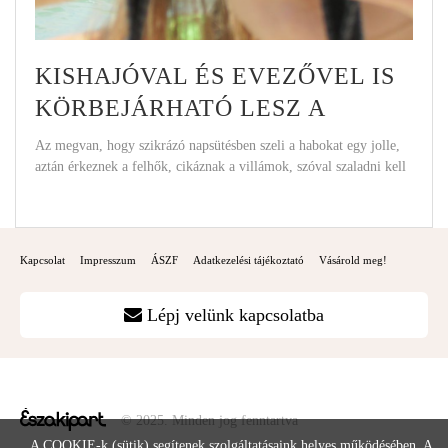
KISHAJÓVAL ÉS EVEZŐVEL IS
KÖRBEJÁRHATÓ LESZ A
BALATON
Az megvan, hogy szikrázó napsütésben szeli a habokat egy jolle,
aztán érkeznek a felhők, cikáznak a villámok, szóval szaladni kell
Kapcsolat
Impresszum
ÁSZF
Adatkezelési tájékoztató
Vásárold meg!
Lépj velünk kapcsolatba
© 2025. Minden jog fenntartva
A COOKIE-k (sütik) segítenek szolgáltatásaink helyes működésében. A