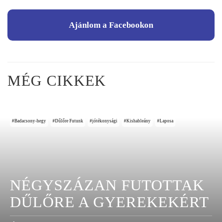
Ajánlom a Facebookon
MÉG CIKKEK
Badacsony-hegy
Dűlőre Futunk
jótékonysági
Kishableány
Laposa
NÉGYSZÁZAN FUTOTTAK
DŰLŐRE A GYEREKEKÉRT