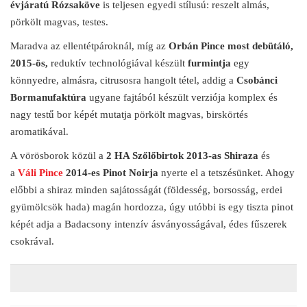
évjáratú Rózsaköve
is teljesen egyedi stílusú: reszelt almás,
pörkölt magvas, testes.
Maradva az ellentétpároknál, míg az
Orbán Pince most debütáló,
2015-ös,
reduktív technológiával készült
furmintja
egy
könnyedre, almásra, citrusosra hangolt tétel, addig a
Csobánci
Bormanufaktúra
ugyane fajtából készült verziója komplex és
nagy testű bor képét mutatja pörkölt magvas, birskörtés
aromatikával.
A vörösborok közül a
2 HA Szőlőbirtok 2013-as Shiraza
és
a
Váli Pince
2014-es Pinot Noirja
nyerte el a tetszésünket. Ahogy
előbbi a shiraz minden sajátosságát (földesség, borsosság, erdei
gyümölcsök hada) magán hordozza, úgy utóbbi is egy tiszta pinot
képét adja a Badacsony intenzív ásványosságával, édes fűszerek
csokrával.