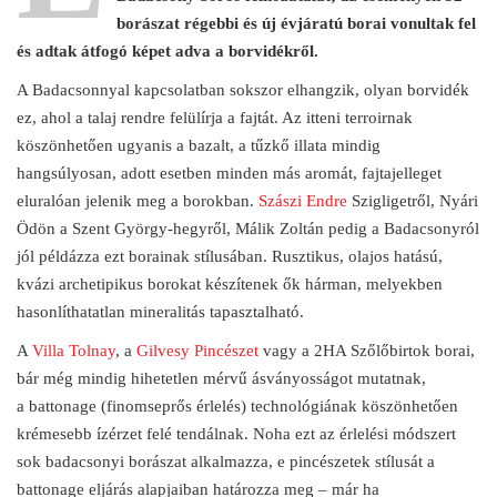
borászat régebbi és új évjáratú borai vonultak fel
és adtak átfogó képet adva a borvidékről.
A Badacsonnyal kapcsolatban sokszor elhangzik, olyan borvidék
ez, ahol a talaj rendre felülírja a fajtát. Az itteni terroirnak
köszönhetően ugyanis a bazalt, a tűzkő illata mindig
hangsúlyosan, adott esetben minden más aromát, fajtajelleget
eluralóan jelenik meg a borokban.
Szászi Endre
Szigligetről, Nyári
Ödön a Szent György-hegyről, Málik Zoltán pedig a Badacsonyról
jól példázza ezt borainak stílusában. Rusztikus, olajos hatású,
kvázi archetipikus borokat készítenek ők hárman, melyekben
hasonlíthatatlan mineralitás tapasztalható.
A
Villa Tolnay
, a
Gilvesy Pincészet
vagy a 2HA Szőlőbirtok borai,
bár még mindig hihetetlen mérvű ásványosságot mutatnak,
a battonage (finomseprős érlelés) technológiának köszönhetően
krémesebb ízérzet felé tendálnak. Noha ezt az érlelési módszert
sok badacsonyi borászat alkalmazza, e pincészetek stílusát a
battonage eljárás alapjaiban határozza meg – már ha