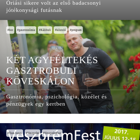
Óriási sikere volt az első badacsonyi
jótékonysági futásnak
bor
gasztronómia
Kálibuli
kóstoló
program
KÉT AGYFÉLTEKÉS
GASZTROBULI
KÖVESKÁLON
Gasztronómia, pszichológia, közélet és
pénzügyek egy kertben
Tom Jones
Veszprém
VeszprémFest