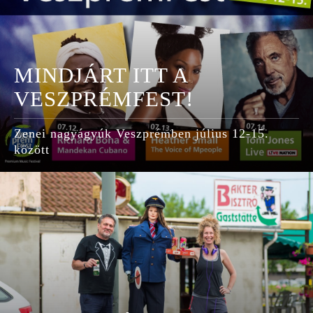
MINDJÁRT ITT A
VESZPRÉMFEST!
Zenei nagyágyúk Veszprémben július 12-15.
között