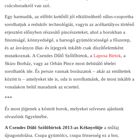
csúcsboraikról van szó.
Egy harmadik, az előbbi kettőtől jól elkülöníthető stílus-csoportba
sorolhatjuk a reduktív technológiát, vagyis az acéltartályos történő
erjesztést előnyben részesítő pincészeteket, ahol a borokban a
finomságé, könnyedségé, a harsogó gyümölcsösségé a főszerep,
és az ásványos illat- és ízjegyek inkább csak díszítőelemként
mutatkoznak. A Csendes Dűlő Szőlőbirtok, a
Laposa Birtok
, a
Skizo Borház, vagy az Orbán Pince most debütáló tételei
sorolhatók ide. És persze vannak borászatok – akár az említettek
között is – amelyeket ide is, oda is sorolhatnánk, de most inkább a
vonalakon belül maradunk az ecsettel.
***
És most jöjjenek a kóstolt borok, melyeket szívesen ajánlunk
olvasóink figyelmébe.
A
Csendes Dűlő Szőlőbirtok 2013-as Kéknyelűje
a műfaj
újragondolása. Csupa gyümölcs, csupa frissesség ez a bor,