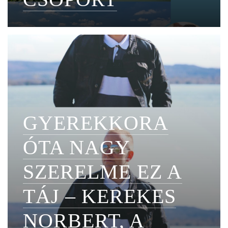
GYEREKKORA
ÓTA NAGY
SZERELME EZ A
TÁJ – KEREKES
NORBERT, A