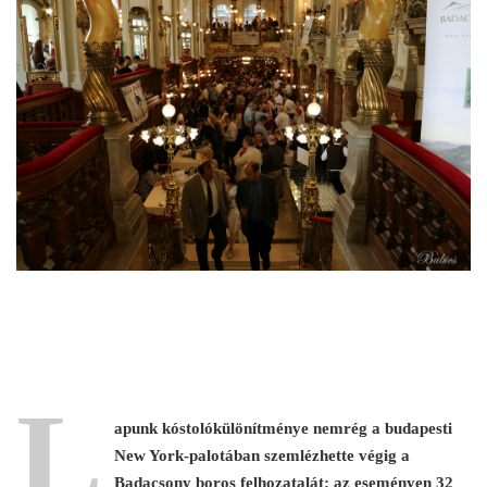
L
apunk kóstolókülönítménye nemrég a budapesti
New York-palotában szemlézhette végig a
Badacsony boros felhozatalát; az eseményen 32