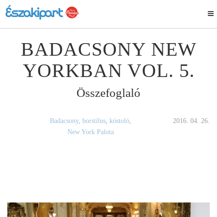
BADACSONY NEW
YORKBAN VOL. 5.
Összefoglaló
Badacsony
,
borstílus
,
kóstoló
,
2016. 04. 26.
New York Palota