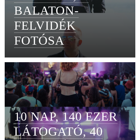
BALATON-
FELVIDÉK
FOTÓSA
10 NAP, 140 EZER
LÁTOGATÓ, 40