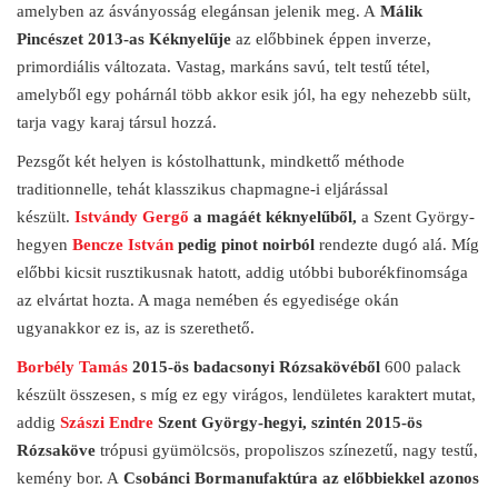
amelyben az ásványosság elegánsan jelenik meg. A
Málik
Pincészet 2013-as Kéknyelűje
az előbbinek éppen inverze,
primordiális változata. Vastag, markáns savú, telt testű tétel,
amelyből egy pohárnál több akkor esik jól, ha egy nehezebb sült,
tarja vagy karaj társul hozzá.
Pezsgőt két helyen is kóstolhattunk, mindkettő méthode
traditionnelle, tehát klasszikus chapmagne-i eljárással
készült.
Istvándy Gergő
a magáét
kéknyelűből,
a Szent György-
hegyen
Bencze István
pedig
pinot noirból
rendezte dugó alá. Míg
előbbi kicsit rusztikusnak hatott, addig utóbbi buborékfinomsága
az elvártat hozta. A maga nemében és egyedisége okán
ugyanakkor ez is, az is szerethető.
Borbély Tamás
2015-ös badacsonyi Rózsakövéből
600 palack
készült összesen, s míg ez egy virágos, lendületes karaktert mutat,
addig
Szászi Endre
Szent György-hegyi, szintén 2015-ös
Rózsaköve
trópusi gyümölcsös, propoliszos színezetű, nagy testű,
kemény bor. A
Csobánci Bormanufaktúra
az előbbiekkel azonos