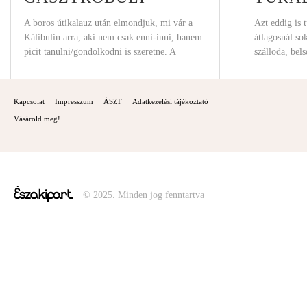
KÖVESKÁLON
A boros útikalauz után elmondjuk, mi vár a
Azt eddig is 
Kálibulin arra, aki nem csak enni-inni, hanem
átlagosnál so
picit tanulni/gondolkodni is szeretne. A
szálloda, bel
programjai mi
Kapcsolat
Impresszum
ÁSZF
Adatkezelési tájékoztató
Vásárold meg!
© 2025. Minden jog fenntartva