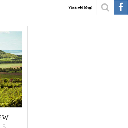
Vásárold Meg!
EW
5.