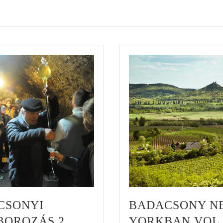
CSONYI
BADACSONY N
OROZÁS 2.
YORKBAN VOL. 