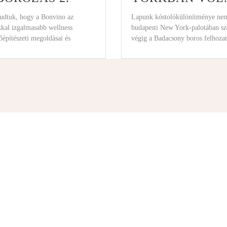
tudtuk, hogy a Bonvino az
Lapunk kóstolókülönítménye ne
kkal izgalmasabb wellness
budapesti New York-palotában sz
sőépítészeti megoldásai és
végig a Badacsony boros felhozata
att is. A
eseményen 32 borászat régebbi és