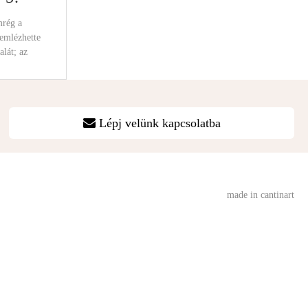
mrég a
emlézhette
lát; az
 új
Lépj velünk kapcsolatba
made in cantinart