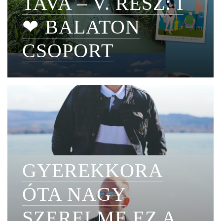
TAVA – V. RÉSZ: I
❤ BALATON
CSOPORT
GYEREKKORA
ÓTA NAGY
SZERELME EZ A