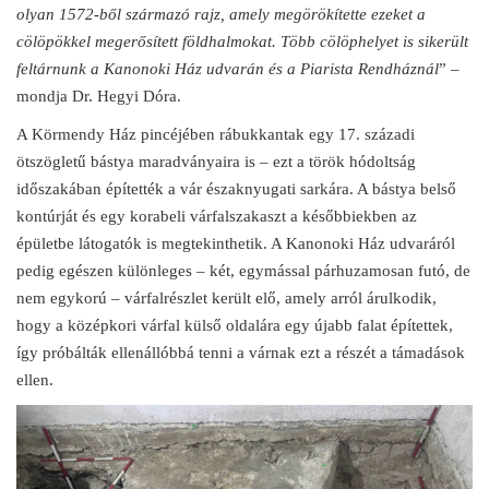
olyan 1572-ből származó rajz, amely megörökítette ezeket a
cölöpökkel megerősített földhalmokat. Több cölöphelyet is sikerült
feltárnunk a Kanonoki Ház udvarán és a Piarista Rendháznál
” –
mondja Dr. Hegyi Dóra.
A Körmendy Ház pincéjében rábukkantak egy 17. századi
ötszögletű bástya maradványaira is – ezt a török hódoltság
időszakában építették a vár északnyugati sarkára. A bástya belső
kontúrját és egy korabeli várfalszakaszt a későbbiekben az
épületbe látogatók is megtekinthetik. A Kanonoki Ház udvaráról
pedig egészen különleges – két, egymással párhuzamosan futó, de
nem egykorú – várfalrészlet került elő, amely arról árulkodik,
hogy a középkori várfal külső oldalára egy újabb falat építettek,
így próbálták ellenállóbbá tenni a várnak ezt a részét a támadások
ellen.