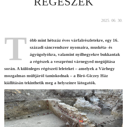
RÉGÉSZEK
2025. 06. 30.
T
öbb mint hétszáz éves várfalrészletekre, egy 16.
századi sáncrendszer nyomaira, muskéta- és
ágyúgolyókra, valamint nyílhegyekre bukkantak
a régészek a veszprémi várnegyed megújítása
során. A különleges régészeti leleteket – amelyek a Várhegy
mozgalmas múltjáról tanúskodnak – a Biró-Giczey Ház
kiállításán tekinthetik meg a helyszínre látogatók.