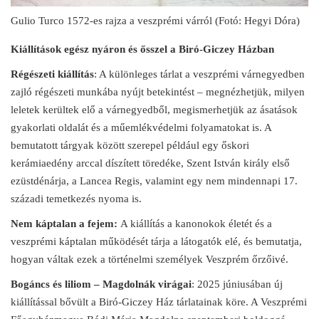
Gulio Turco 1572-es rajza a veszprémi várról (Fotó: Hegyi Dóra)
Kiállítások egész nyáron és ősszel a Biró-Giczey Házban
Régészeti kiállítás
: A különleges tárlat a veszprémi várnegyedben
zajló régészeti munkába nyújt betekintést – megnézhetjük, milyen
leletek kerültek elő a várnegyedből, megismerhetjük az ásatások
gyakorlati oldalát és a műemlékvédelmi folyamatokat is. A
bemutatott tárgyak között szerepel például egy őskori
kerámiaedény arccal díszített töredéke, Szent István király első
ezüstdénárja, a Lancea Regis, valamint egy nem mindennapi 17.
századi temetkezés nyoma is.
Nem káptalan a fejem:
A kiállítás a kanonokok életét és a
veszprémi káptalan működését tárja a látogatók elé, és bemutatja,
hogyan váltak ezek a történelmi személyek Veszprém őrzőivé.
Bogáncs és liliom – Magdolnák virágai
: 2025 júniusában új
kiállítással bővült a Biró-Giczey Ház tárlatainak köre. A Veszprémi