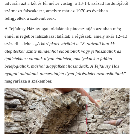
udvarán azt a két és fél méter vastag, a 13-14. század fordulójából
származó falszakaszt, amelyre már az 1970-es években
felfigyeltek a szakemberek.
A Tejfalusy Ház nyugati oldalának pinceszintjén azonban még
ennél is régebbi falszakaszt találtak a régészek, amely akár 12–13.
századi is lehet. „
A középkori várfalat a 18. századi barokk
átépítéskor szinte mindenhol elbontották vagy felhasználták az
épületekhez: vannak olyan épületek, amelyeknek a falába
belefoglalták, máshol alapfalként használták. A Tejfalusy Ház
nyugati oldalának pinceszintjén ilyen falrészletet azonosítottunk
” –
magyarázza a szakember.