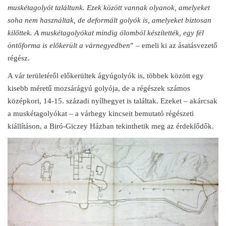
muskétagolyót találtunk. Ezek között vannak olyanok, amelyeket
soha nem használtak, de deformált golyók is, amelyeket biztosan
kilőttek. A muskétagolyókat mindig ólomból készítették, egy fél
öntőforma is előkerült a várnegyedben
” – emeli ki az ásatásvezető
régész.
A vár területéről előkerültek ágyúgolyók is, többek között egy
kisebb méretű mozsárágyú golyója, de a régészek számos
középkori, 14-15. századi nyílhegyet is találtak. Ezeket – akárcsak
a muskétagolyókat – a várhegy kincseit bemutató régészeti
kiállításon, a Biró-Giczey Házban tekinthetik meg az érdeklődők.