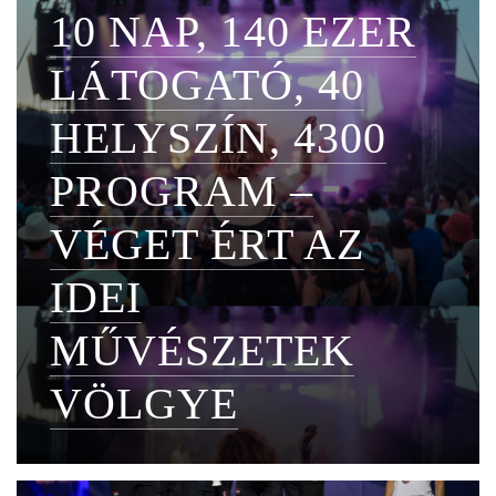
10 NAP, 140 EZER
LÁTOGATÓ, 40
HELYSZÍN, 4300
PROGRAM –
VÉGET ÉRT AZ
IDEI
MŰVÉSZETEK
VÖLGYE