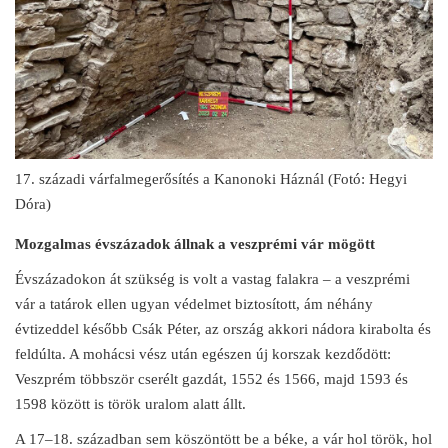
17. századi várfalmegerősítés a Kanonoki Háznál (Fotó: Hegyi
Dóra)
Mozgalmas évszázadok állnak a veszprémi vár mögött
Évszázadokon át szükség is volt a vastag falakra – a veszprémi
vár a tatárok ellen ugyan védelmet biztosított, ám néhány
évtizeddel később Csák Péter, az ország akkori nádora kirabolta és
feldúlta. A mohácsi vész után egészen új korszak kezdődött:
Veszprém többször cserélt gazdát, 1552 és 1566, majd 1593 és
1598 között is török uralom alatt állt.
A 17–18. században sem köszöntött be a béke, a vár hol török, hol