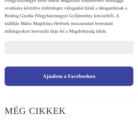
Főegyházmegye Bódi Mária Magdolna szeptemberi boldoggá
avatására készülve különleges válogatást kínál a látogatóknak a
Boldog Gizella Főegyházmegyei Gyűjtemény kincseiből. A
kiállítás Mária Magdolna életének mozzanatait bemutató
műtárgyakon keresztül tárja fel a Magdolnaság titkát.
Ajánlom a Facebookon
MÉG CIKKEK