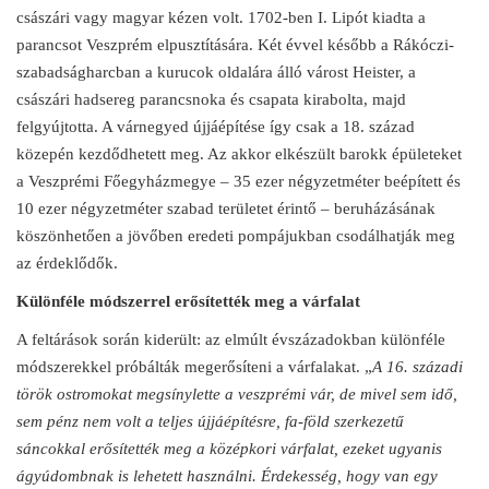
császári vagy magyar kézen volt. 1702-ben I. Lipót kiadta a
parancsot Veszprém elpusztítására. Két évvel később a Rákóczi-
szabadságharcban a kurucok oldalára álló várost Heister, a
császári hadsereg parancsnoka és csapata kirabolta, majd
felgyújtotta. A várnegyed újjáépítése így csak a 18. század
közepén kezdődhetett meg. Az akkor elkészült barokk épületeket
a Veszprémi Főegyházmegye – 35 ezer négyzetméter beépített és
10 ezer négyzetméter szabad területet érintő – beruházásának
köszönhetően a jövőben eredeti pompájukban csodálhatják meg
az érdeklődők.
Különféle módszerrel erősítették meg a várfalat
A feltárások során kiderült: az elmúlt évszázadokban különféle
módszerekkel próbálták megerősíteni a várfalakat. „
A 16. századi
török ostromokat megsínylette a veszprémi vár, de mivel sem idő,
sem pénz nem volt a teljes újjáépítésre, fa-föld szerkezetű
sáncokkal erősítették meg a középkori várfalat, ezeket ugyanis
ágyúdombnak is lehetett használni. Érdekesség, hogy van egy