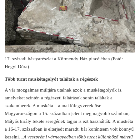
17. századi bástyarészlet a Körmendy Ház pincéjében (Fotó:
Hegyi Dóra)
Több tucat muskétagolyót találtak a régészek
A vár mozgalmas múltjára utalnak azok a muskétagolyók is,
amelyeket szintén a régészeti feltárások során találtak a
szakemberek. A muskéta – a mai lőfegyverek őse –
Magyarországon a 15. században jelent meg nagyobb számban,
Mátyás király fekete seregének tagjai is ezt használták. A muskéta
a 16-17. században is elterjedt maradt, bár korántsem volt könnyű
kezelni. „
A veszprémi várnegyedben több tucat különböző méretű