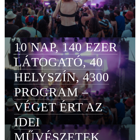
10 NAP, 140 EZER
LÁTOGATÓ, 40
HELYSZÍN, 4300
PROGRAM –
VÉGET ÉRT AZ
IDEI
MŰVÉSZETEK