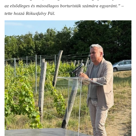
az elsődleges és másodlagos borturisták számára egyaránt.” –
tette hozzá Rókusfalvy Pál.