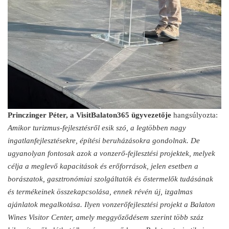
Princzinger Péter, a VisitBalaton365 ügyvezetője
hangsúlyozta:
Amikor turizmus-fejlesztésről esik szó, a legtöbben nagy
ingatlanfejlesztésekre, építési beruházásokra gondolnak. De
ugyanolyan fontosak azok a vonzerő-fejlesztési projektek, melyek
célja a meglevő kapacitások és erőforrások, jelen esetben a
borászatok, gasztronómiai szolgáltatók és őstermelők tudásának
és termékeinek összekapcsolása, ennek révén új, izgalmas
ajánlatok megalkotása. Ilyen vonzerőfejlesztési projekt a Balaton
Wines Visitor Center, amely meggyőződésem szerint több száz