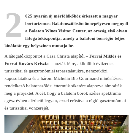
2
025 nyarán új mérföldkőhöz érkezett a magyar
borturizmus: Balatonszőlősön ünnepélyesen megnyílt
a Balaton Wines Visitor Center, az ország első olyan
látogatóközpontja, amely a balatoni borrégió teljes
kínálatát egy helyszínen mutatja be.
A látogatóközpontot a Casa Christa alapítói –
Forrai Miklós és
Forrai Kovács Kriszta
– hozták létre, akik több évtizedes
turisztikai és gasztronómiai tapasztalatukra, nemzetközi
kapcsolataikra és a három Michelin Bib Gourmand minősítéssel
rendelkező balatonszőlősi éttermük sikerére alapozva álmodták
meg a projektet. A cél, hogy a balatoni borok széles spektruma
egész évben elérhető legyen, ezzel erősítve a régió gasztronómiai
és turisztikai vonzerejét.