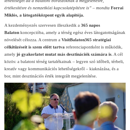
lehetőséget ad a balatoni borászoknak a megjelenésre,
értékesítésre és nemzetközi kapcsolatépítésre is” – mondta
Forrai
Miklós, a látogatóközpont egyik alapítója.
A kezdeményezés szervesen illeszkedik a
365 napos
Balaton
koncepcióba, amely a térség egész éves látogatottságának
növelését célozza. A centrum a
VisitBalaton365 stratégiai
célkitűzéseit is szem előtt tartva
referenciapontként is működik,
amely
jó gyakorlatot mutat más desztinációk számára is
. A cél
közös: a balatoni térség tartalékainak – legyen szó időbeli, térbeli,
kreatív vagy kommunikációs lehetőségekről – kiaknázása, és a
bor, mint desztinációs érték integrált megjelenítése.