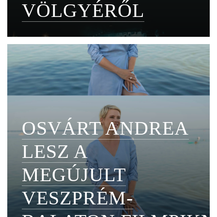
VÖLGYÉRŐL
OSVÁRT ANDREA
LESZ A
MEGÚJULT
VESZPRÉM-