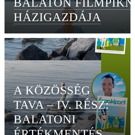
BALATON FILMPIKN
HÁZIGAZDÁJA
A KÖZÖSSÉG
TAVA – IV. RÉSZ:
BALATONI
ÉRTÉKMENTÉS