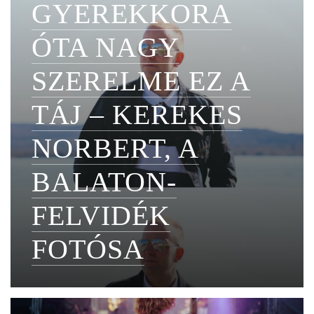
GYEREKKORA
ÓTA NAGY
SZERELME EZ A
TÁJ – KEREKES
NORBERT, A
BALATON-
FELVIDÉK
FOTÓSA