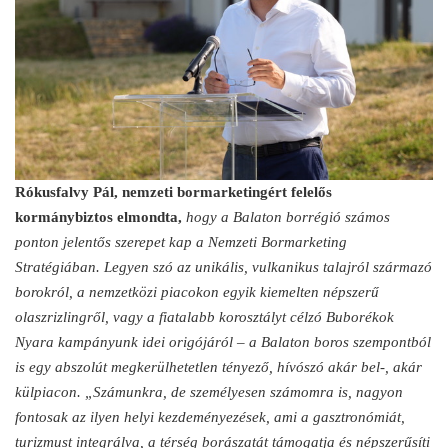
Rókusfalvy Pál, nemzeti bormarketingért felelős
kormánybiztos elmondta,
hogy a Balaton borrégió számos
ponton jelentős szerepet kap a Nemzeti Bormarketing
Stratégiában. Legyen szó az unikális, vulkanikus talajról származó
borokról, a nemzetközi piacokon egyik kiemelten népszerű
olaszrizlingről, vagy a fiatalabb korosztályt célzó Buborékok
Nyara kampányunk idei origójáról – a Balaton boros szempontból
is egy abszolút megkerülhetetlen tényező, hívószó akár bel-, akár
külpiacon. „Számunkra, de személyesen számomra is, nagyon
fontosak az ilyen helyi kezdeményezések, ami a gasztronómiát,
turizmust integrálva, a térség borászatát támogatja és népszerűsíti