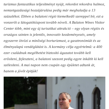
turizmus fantasztikus teljesítményt nyújt, rekordot rekordra halmoz,
nemzetgazdasági hozzájárulása pedig már meghaladja a 13
százalékot. Ebben a balatoni régió kiemelkedő szereppel bír, ezt a
vonzerőt a látogatóközpont tovább növeli. A Balaton Wines Visitor
Center több, mint egy új turisztikai attrakció – egy olyan régiós és
országos szinten is jelentős, innovatív kezdeményezés, amely
egyszerre ötvözi a minőségi borturizmust, a gasztronómiát és az
élményalapú vendéglátást is. A kormány célja egyértelmű: a 400
ezer családnak megélhetést biztosító ágazatot tovább kell
erősíteni, fejleszteni, a balatoni szezont pedig egyre inkább ki kell
szélesíteni.
A mai napon nem csupán egy épületet adtunk át,
hanem a jövőt építjük!