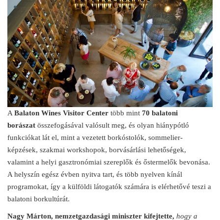
A
Balaton Wines Visitor Center
több mint
70 balatoni
borászat
összefogásával valósult meg, és olyan hiánypótló
funkciókat lát el, mint a vezetett borkóstolók, sommelier-
képzések, szakmai workshopok, borvásárlási lehetőségek,
valamint a helyi gasztronómiai szereplők és őstermelők bevonása.
A helyszín egész évben nyitva tart, és több nyelven kínál
programokat, így a külföldi látogatók számára is elérhetővé teszi a
balatoni borkultúrát.
Nagy Márton, nemzetgazdasági miniszter kifejtette,
hogy a