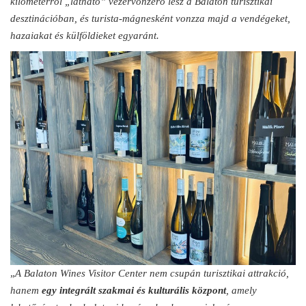
kilométerről „látható” vezérvonzerő lesz a Balaton turisztikai
desztinációban, és turista-mágnesként vonzza majd a vendégeket,
hazaiakat és külföldieket egyaránt.
„
A Balaton Wines Visitor Center nem csupán turisztikai attrakció,
hanem
egy integrált szakmai és kulturális központ
, amely