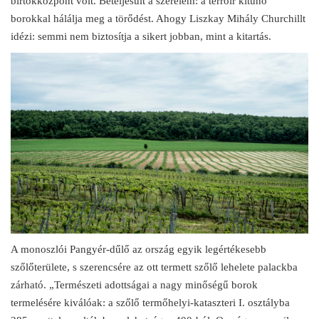
birtokközpont volt. Beteljesült a szerelem: a terroir kitűnő
borokkal hálálja meg a törődést. Ahogy Liszkay Mihály Churchillt
idézi: semmi nem biztosítja a sikert jobban, mint a kitartás.
A monoszlói Pangyér-dűlő az ország egyik legértékesebb
szőlőterülete, s szerencsére az ott termett szőlő lehelete palackba
zárható. „Természeti adottságai a nagy minőségű borok
termelésére kiválóak: a szőlő termőhelyi-kataszteri I. osztályba