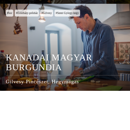
bor
Esterházy-présház
Gilvesy
Szent György-hegy
KANADAI MAGYAR
BURGUNDIA
Gilvesy Pincészet, Hegymagas