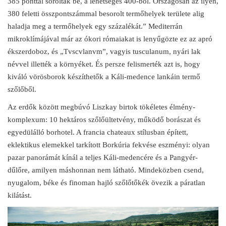
385 ponttal sorolták be, a lehetséges 400-ból. Országosan az ilyen,
380 feletti összpontszámmal besorolt termőhelyek területe alig
haladja meg a termőhelyek egy százalékát.” Mediterrán
mikroklímájával már az ókori rómaiakat is lenyűgözte ez az apró
ékszerdoboz, és „Tvscvlanvm”, vagyis tusculanum, nyári lak
névvel illették a környéket. És persze felismerték azt is, hogy
kiváló vörösborok készíthetők a Káli-medence lankáin termő
szőlőből.
Az erdők között megbúvó Liszkay birtok tökéletes élmény-
komplexum: 10 hektáros szőlőültetvény, működő borászat és
egyedülálló borhotel. A francia chateaux stílusban épített,
eklektikus elemekkel tarkított Borkúria fekvése eszményi: olyan
pazar panorámát kínál a teljes Káli-medencére és a Pangyér-
dűlőre, amilyen máshonnan nem látható. Mindeközben csend,
nyugalom, béke és finoman hajló szőlőtőkék övezik a páratlan
kilátást.