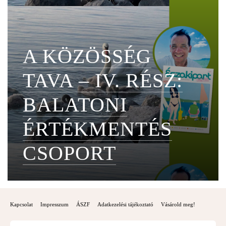
A KÖZÖSSÉG
TAVA – IV. RÉSZ:
BALATONI
ÉRTÉKMENTÉS
CSOPORT
Kapcsolat
Impresszum
ÁSZF
Adatkezelési tájékoztató
Vásárold meg!