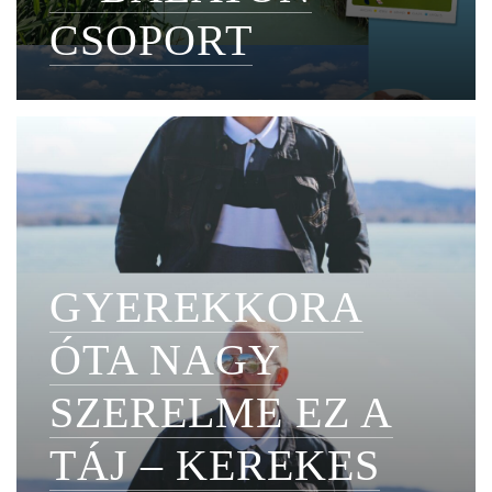
CSOPORT
GYEREKKORA
ÓTA NAGY
SZERELME EZ A
TÁJ – KEREKES