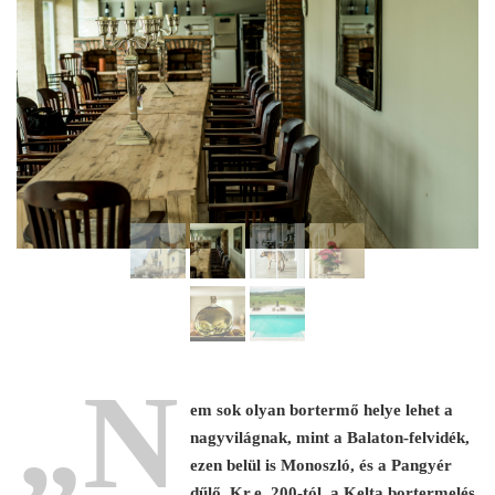
„N
em sok olyan bortermő helye lehet a
nagyvilágnak, mint a Balaton-felvidék,
ezen belül is Monoszló, és a Pangyér
dűlő. Kr.e. 200-tól, a Kelta bortermelés