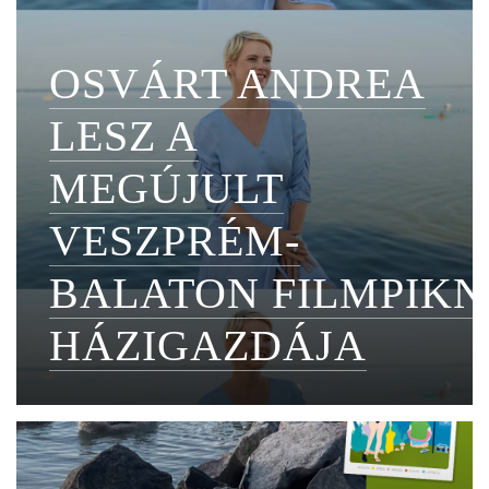
OSVÁRT ANDREA
LESZ A
MEGÚJULT
VESZPRÉM-
BALATON FILMPIKN
HÁZIGAZDÁJA