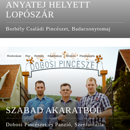
ANYATEJ HELYETT
LOPÓSZÁR
Borbély Családi Pincészet, Badacsonytomaj
bioborászat
bor
bortúra
chardonnay
Dobosi
Szentantalfa
SZABAD AKARATBÓL
Dobosi Pincészet és Panzió, Szentantalfa