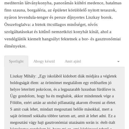
mediterrán látványkonyha, panorámás kültéri medence, hatalmas
finn szauna, borgaléria, az épületet körülölelő nyitott teraszok,
nyáron levendula-tenger és persze díjnyertes Liszkay borok.
Összefoglalva: a birtok ötcsillagos minőséget, nívós
szolgáltatásokat és kitűnő nemzetközi konyhát kínál, ahol a
vendéglátók kiemelt hangsúlyt fektetnek a bor- és gasztronómiai
élményekre.
Spotlight
Ahogy készül
Amit ajánl
Liszkay Mihály: „Egy iskolából kidobott diák módjára a végletek
boldogságát élem: az örömömet megtalálom egy erdőszélen jó
helyre leterített pokrócon, és a legpazarabb luxusban fürdőzve is.
Úgy gondolom, hogy ha én meghalok, akkor mindennek vége a
Földön, ezért aztán az utolsó pillanatáig akarom élvezni az életet.
S amit csak lehet, mindazt megosztani belőle másokkal, mert a
saját örömnél sokkalta többre tartom azt, amit át lehet adni. Ez a
megosztási vágy hajt gasztronómiai utazásaim során is: ételt-italt