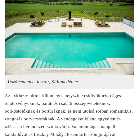
Úszómedence, terroir, Káli-medence
Az exkluzív birtok különleges helyszíne esküvőknek, céges
rendezvényeknek, baráti és családi összejöveteleknek,
borkóstolóknak és bortúráknak, és nem utolsó sorban romantikus,
zongorás borvacsoráknak. A vendégeket kilenc egyedien és
ízlésesen berendezett szoba várja. Valamint tágas nappali
kandallóval és Liszkay Mihály Bösendorfer zongorájával,