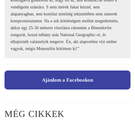
kóstolgatva gondolom ki, hogy mi az, ami közkinccsé tehető a
vendégeim számára. S nem mérek fukar kézzel, sem
alapanyagban, sem konyhai minőség tekintetében nem ismerek
kompromisszumot. Ha a sok kötöttségem mellett megtehetném,
akkor egy 25-30 méteres vitorlásra rátenném a Bösendorfer
zongorát, hozzá néhány száz National Geographic-ot, és
elhajóznék valamelyik tengerre. Én, aki alapvetően vízi ember
vagyok, mégis Monoszlón kötöttem ki!”
Ajánlom a Facebookon
MÉG CIKKEK