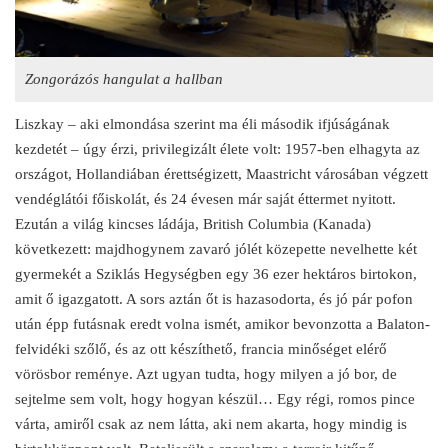
Zongorázós hangulat a hallban
Liszkay – aki elmondása szerint ma éli második ifjúságának
kezdetét – úgy érzi, privilegizált élete volt: 1957-ben elhagyta az
országot, Hollandiában érettségizett, Maastricht városában végzett
vendéglátói főiskolát, és 24 évesen már saját éttermet nyitott.
Ezután a világ kincses ládája, British Columbia (Kanada)
következett: majdhogynem zavaró jólét közepette nevelhette két
gyermekét a Sziklás Hegységben egy 36 ezer hektáros birtokon,
amit ő igazgatott. A sors aztán őt is hazasodorta, és jó pár pofon
után épp futásnak eredt volna ismét, amikor bevonzotta a Balaton-
felvidéki szőlő, és az ott készíthető, francia minőséget elérő
vörösbor reménye. Azt ugyan tudta, hogy milyen a jó bor, de
sejtelme sem volt, hogy hogyan készül… Egy régi, romos pince
várta, amiről csak az nem látta, aki nem akarta, hogy mindig is