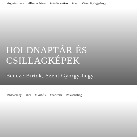
agroturizmus
Bencze István
biodinamikus
bor
Szent György-hegy
HOLDNAPTÁR ÉS
CSILLAGKÉPEK
Bencze Birtok, Szent György-hegy
Badacsony
bor
Borbély
borterasz
olaszrizling