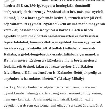
kezdetétől Kr.u. 890-ig, vagyis a honfoglalás dunántúli
befejezéséig eltelt tizenegy évszázad alatt hét, más-más nyelvű,
kultúrájú, de a bort egyformán kedvelő, termeléséhez jól értő
nép váltotta itt egymást. Nyolcadikként az uralmat a magyarok
vették át, hasonlóan viszonyulva a borhoz. Ezek a népek
egyébként nem csak hoztak szőlőtermesztési és borkészítési
tapasztalatokat, hanem vittek is magukkal: hiszen egy részük
tovább- vagy hazaköltözött. A kelták Galliába, a rómaiak
Itáliába, a gótok-longobárdok észak-Itáliába, a germánok a
Rajna mentére. Ezeken a vidékeken a ma is bortermeléssel
foglalkozók őseinek talán egy része egykor élt a Balaton-
felvidéken, a Káli-medencében is. Kalandos életútjuk pedig az
enyémhez is hasonlatos lehetett.” (Liszkay Mihály)
Liszkay Mihály budai családjában senki sem zenélt, de ő már
gyerekkorában elmagyarázta a zongoratanárnőnek, hogy kérem,
nem úgy kell azt… A mai napig nem játszik kottából, ezért
egyetlen darab sem egyforma, ami elhagyja a kezét és a szívét. A