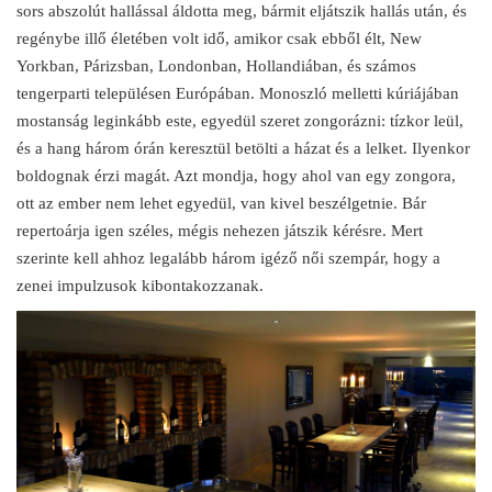
sors abszolút hallással áldotta meg, bármit eljátszik hallás után, és
regénybe illő életében volt idő, amikor csak ebből élt, New
Yorkban, Párizsban, Londonban, Hollandiában, és számos
tengerparti településen Európában. Monoszló melletti kúriájában
mostanság leginkább este, egyedül szeret zongorázni: tízkor leül,
és a hang három órán keresztül betölti a házat és a lelket. Ilyenkor
boldognak érzi magát. Azt mondja, hogy ahol van egy zongora,
ott az ember nem lehet egyedül, van kivel beszélgetnie. Bár
repertoárja igen széles, mégis nehezen játszik kérésre. Mert
szerinte kell ahhoz legalább három igéző női szempár, hogy a
zenei impulzusok kibontakozzanak.