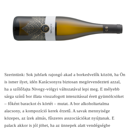
Szerintünk: Sok juhfark rajongó akad a borkedvelők között, ha Ön
is ismer ilyet, idén Karácsonyra biztosan megörvendezteti azzal,
ha a szőlőfajta Nivegy-völgyi változatával lepi meg. E mélyebb
sárga színű bor illata visszafogott intenzitással érett gyümölcsöket
– főként barackot és körtét – mutat. A bor alkoholtartalma
alacsony, a kompozíció kerek érzetű. A savak mennyisége
közepes, az ízek almás, fűszeres asszociációkat nyújtanak. E
palack akkor is jól jöhet, ha az ünnepek alatt vendégségbe