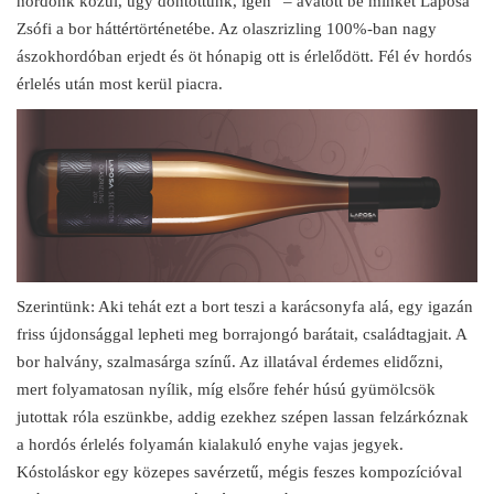
hordónk közül, úgy döntöttünk, igen” – avatott be minket Laposa
Zsófi a bor háttértörténetébe. Az olaszrizling 100%-ban nagy
ászokhordóban erjedt és öt hónapig ott is érlelődött. Fél év hordós
érlelés után most kerül piacra.
Szerintünk: Aki tehát ezt a bort teszi a karácsonyfa alá, egy igazán
friss újdonsággal lepheti meg borrajongó barátait, családtagjait. A
bor halvány, szalmasárga színű. Az illatával érdemes elidőzni,
mert folyamatosan nyílik, míg elsőre fehér húsú gyümölcsök
jutottak róla eszünkbe, addig ezekhez szépen lassan felzárkóznak
a hordós érlelés folyamán kialakuló enyhe vajas jegyek.
Kóstoláskor egy közepes savérzetű, mégis feszes kompozícióval