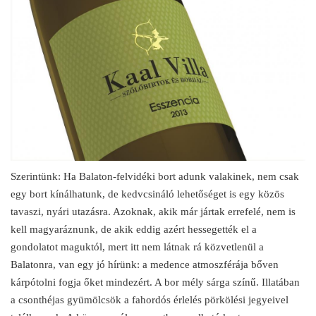
Szerintünk: Ha Balaton-felvidéki bort adunk valakinek, nem csak
egy bort kínálhatunk, de kedvcsináló lehetőséget is egy közös
tavaszi, nyári utazásra. Azoknak, akik már jártak errefelé, nem is
kell magyaráznunk, de akik eddig azért hessegették el a
gondolatot maguktól, mert itt nem látnak rá közvetlenül a
Balatonra, van egy jó hírünk: a medence atmoszférája bőven
kárpótolni fogja őket mindezért. A bor mély sárga színű. Illatában
a csonthéjas gyümölcsök a fahordós érlelés pörkölési jegyeivel