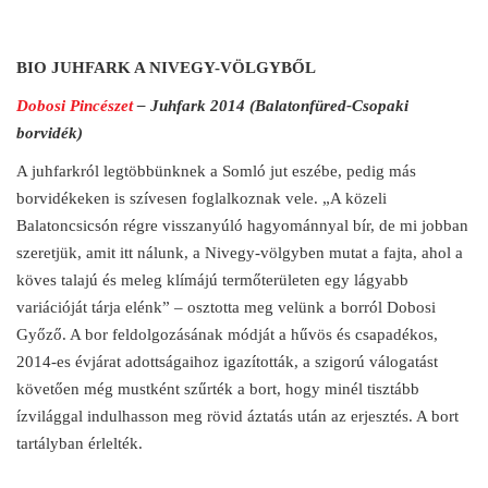
BIO JUHFARK A NIVEGY-VÖLGYBŐL
Dobosi Pincészet
– Juhfark 2014 (Balatonfüred-Csopaki
borvidék)
A juhfarkról legtöbbünknek a Somló jut eszébe, pedig más
borvidékeken is szívesen foglalkoznak vele. „A közeli
Balatoncsicsón régre visszanyúló hagyománnyal bír, de mi jobban
szeretjük, amit itt nálunk, a Nivegy-völgyben mutat a fajta, ahol a
köves talajú és meleg klímájú termőterületen egy lágyabb
variációját tárja elénk” – osztotta meg velünk a borról Dobosi
Győző. A bor feldolgozásának módját a hűvös és csapadékos,
2014-es évjárat adottságaihoz igazították, a szigorú válogatást
követően még mustként szűrték a bort, hogy minél tisztább
ízvilággal indulhasson meg rövid áztatás után az erjesztés. A bort
tartályban érlelték.