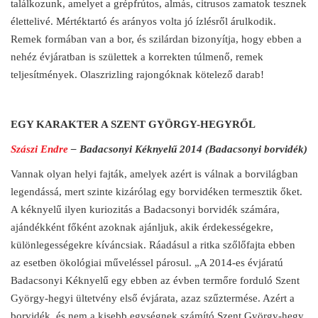
találkozunk, amelyet a grépfrútos, almás, citrusos zamatok tesznek
élettelivé. Mértéktartó és arányos volta jó ízlésről árulkodik.
Remek formában van a bor, és szilárdan bizonyítja, hogy ebben a
nehéz évjáratban is születtek a korrekten túlmenő, remek
teljesítmények. Olaszrizling rajongóknak kötelező darab!
EGY KARAKTER A SZENT GYÖRGY-HEGYRŐL
Szászi Endre
– Badacsonyi Kéknyelű 2014 (Badacsonyi borvidék)
Vannak olyan helyi fajták, amelyek azért is válnak a borvilágban
legendássá, mert szinte kizárólag egy borvidéken termesztik őket.
A kéknyelű ilyen kuriozitás a Badacsonyi borvidék számára,
ajándékként főként azoknak ajánljuk, akik érdekességekre,
különlegességekre kíváncsiak. Ráadásul a ritka szőlőfajta ebben
az esetben ökológiai műveléssel párosul. „A 2014-es évjáratú
Badacsonyi Kéknyelű egy ebben az évben termőre forduló Szent
György-hegyi ültetvény első évjárata, azaz szűztermése. Azért a
borvidék, és nem a kisebb egységnek számító Szent György-hegy