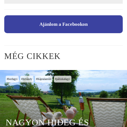
Ajánlom a Facebookon
MÉG CIKKEK
borfagyi
Istvándy
Káptalantóti
pálinkafagyi
NAGYON HIDEG ÉS