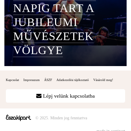
NAPIG TART A
JUBILEUMI
MŰVÉSZETEK
VÖLGYE
Kapcsolat
Impresszum
ÁSZF
Adatkezelési tájékoztató
Vásárold meg!
Lépj velünk kapcsolatba
© 2025. Minden jog fenntartva