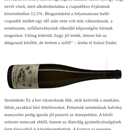
nevét viseli, mert alkoholtartalma a csapadékos évjáratnak
köszönhetően 12,5%. Biogazdaként a folyamatosan hulló
csapadék mellett egy idő után nem volt más választásunk, a
természetre, szőlőnövényeink ellenálló képességére bíztunk
magunkat. Utólag kiderült, hogy jól tettük, hiszen bár az
átlagosnál később, de beérett a szőlő” – árulta el Szászi Endre.
Szerintünk: Ez a bor olyanoknak illik, akik kedvelik a markáns,
élénk¸savakkal bíró fehérborokat. Poharunk tartalmának halvány
aranyszíne pedig igazán jól passzol az ünnepekhez. A késői
szüretre nemcsak ebből, hanem az illatvilág gyümölcsösségének
érett tónusaiból is következtethetünk. A kortyot az egyenes,