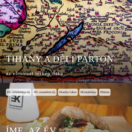
TIHANY A DÉLI PARTON
az elrontott térkép titka
Év felfedezettje díj
Év strandétele díj
Kardos Gábor
Kishableány
Paletta
ÍME, AZ ÉV