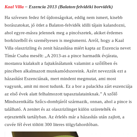
Kaal Villa
– Eszencia 2013 (Balaton-felvidéki borvidék)
Ha szívesen fedez fel újdonságokat, eddig nem ismert, kisebb
borászatokat, jó ötlet a Balaton-felvidék idilli tájain kalandozni,
ahol egyre-másra jelennek meg a pincészetek, akiket érdemes
borközelből és személyesen is megismerni. Arról, hogy a Kaal
Villa olaszrizling és zenit házasítása miért kapta az Eszencia nevet
Tímár Csaba mesélt: „A 2013-as a pince harmadik évjárata,
mostanra kialakult a fajtakínálatunk valamint a szőlőben és
pincében alkalmazott munkamódszereink. Azért nevezzük ezt a
házasítást Eszenciának, mert mindent megmutat, ami most
vagyunk, amit mi most tudunk. Ez a bor a palackba zárt eszenciája
az első évek alatt felhalmozott tapasztalatainknak.” A szőlő
Mindszentkálla Szűcs-dombjáról származik, onnan, ahol a pince is
található. A zenitet és az olaszrizlinget külön szüretelték és
erjesztették tartályban. Az érlelés már a házasítás után zajlott, a
cuvée fél évet töltött 300 literes tölgyfahordóban.