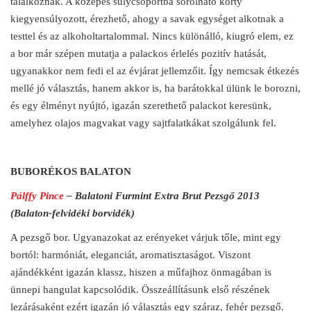
találkoznak. A közepes súlycsoportba sorolható korty
kiegyensúlyozott, érezhető, ahogy a savak egységet alkotnak a
testtel és az alkoholtartalommal. Nincs különálló, kiugró elem, ez
a bor már szépen mutatja a palackos érlelés pozitív hatását,
ugyanakkor nem fedi el az évjárat jellemzőit. Így nemcsak étkezés
mellé jó választás, hanem akkor is, ha barátokkal ülünk le borozni,
és egy élményt nyújtó, igazán szerethető palackot keresünk,
amelyhez olajos magvakat vagy sajtfalatkákat szolgálunk fel.
BUBORÉKOS BALATON
Pálffy Pince
– Balatoni Furmint Extra Brut Pezsgő 2013
(Balaton-felvidéki borvidék)
A pezsgő bor. Ugyanazokat az erényeket várjuk tőle, mint egy
bortól: harmóniát, eleganciát, aromatisztaságot. Viszont
ajándékként igazán klassz, hiszen a műfajhoz önmagában is
ünnepi hangulat kapcsolódik. Összeállításunk első részének
lezárásaként ezért igazán jó választás egy száraz, fehér pezsgő.