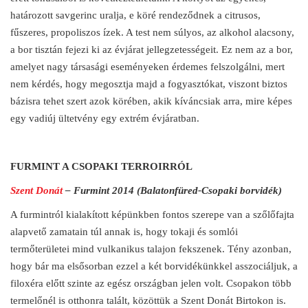
határozott savgerinc uralja, e köré rendeződnek a citrusos,
fűszeres, propoliszos ízek. A test nem súlyos, az alkohol alacsony,
a bor tisztán fejezi ki az évjárat jellegzetességeit. Ez nem az a bor,
amelyet nagy társasági eseményeken érdemes felszolgálni, mert
nem kérdés, hogy megosztja majd a fogyasztókat, viszont biztos
bázisra tehet szert azok körében, akik kíváncsiak arra, mire képes
egy vadiúj ültetvény egy extrém évjáratban.
FURMINT A CSOPAKI TERROIRRÓL
Szent Donát
– Furmint 2014 (Balatonfüred-Csopaki borvidék)
A furmintról kialakított képünkben fontos szerepe van a szőlőfajta
alapvető zamatain túl annak is, hogy tokaji és somlói
termőterületei mind vulkanikus talajon fekszenek. Tény azonban,
hogy bár ma elsősorban ezzel a két borvidékünkkel asszociáljuk, a
filoxéra előtt szinte az egész országban jelen volt. Csopakon több
termelőnél is otthonra talált, közöttük a Szent Donát Birtokon is.