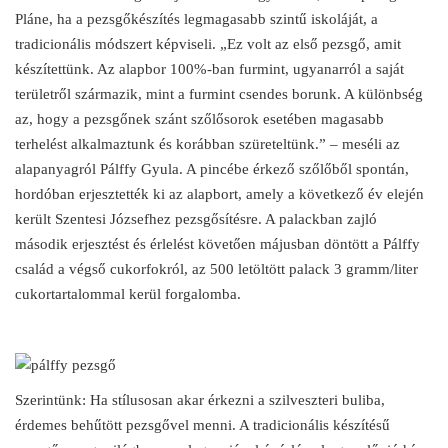
Pláne, ha a pezsgőkészítés legmagasabb szintű iskoláját, a
tradicionális módszert képviseli. „Ez volt az első pezsgő, amit
készítettünk. Az alapbor 100%-ban furmint, ugyanarról a saját
területről származik, mint a furmint csendes borunk. A különbség
az, hogy a pezsgőnek szánt szőlősorok esetében magasabb
terhelést alkalmaztunk és korábban szüreteltünk.” – meséli az
alapanyagról Pálffy Gyula. A pincébe érkező szőlőből spontán,
hordóban erjesztették ki az alapbort, amely a következő év elején
került Szentesi Józsefhez pezsgősítésre. A palackban zajló
második erjesztést és érlelést követően májusban döntött a Pálffy
család a végső cukorfokról, az 500 letöltött palack 3 gramm/liter
cukortartalommal kerül forgalomba.
Szerintünk: Ha stílusosan akar érkezni a szilveszteri buliba,
érdemes behűtött pezsgővel menni. A tradicionális készítésű