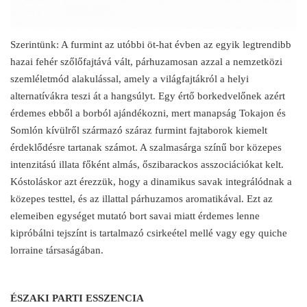
Szerintünk: A furmint az utóbbi öt-hat évben az egyik legtrendibb
hazai fehér szőlőfajtává vált, párhuzamosan azzal a nemzetközi
szemléletmód alakulással, amely a világfajtákról a helyi
alternatívákra teszi át a hangsúlyt. Egy értő borkedvelőnek azért
érdemes ebből a borból ajándékozni, mert manapság Tokajon és
Somlón kívülről származó száraz furmint fajtaborok kiemelt
érdeklődésre tartanak számot. A szalmasárga színű bor közepes
intenzitású illata főként almás, őszibarackos asszociációkat kelt.
Kóstoláskor azt érezzük, hogy a dinamikus savak integrálódnak a
közepes testtel, és az illattal párhuzamos aromatikával. Ezt az
elemeiben egységet mutató bort savai miatt érdemes lenne
kipróbálni tejszínt is tartalmazó csirkeétel mellé vagy egy quiche
lorraine társaságában.
ÉSZAKI PARTI ESSZENCIA