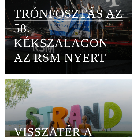
TRÓNFOSZTÁS AZ
58.
KÉKSZALAGON –
AZ RSM NYERT
VISSZATÉR A