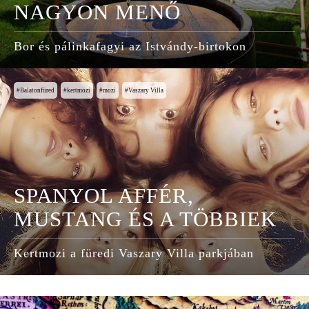
NAGYON MENŐ
Bor és pálinkafagyi az Istvándy-birtokon
Balatonfüred
kertmozi
mozi
Vaszary Villa
SPANYOL AFFÉR,
MUSTANG ÉS A TÖBBIEK
Kertmozi a füredi Vaszary Villa parkjában