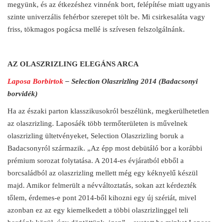
megyünk, és az étkezéshez vinnénk bort, felépítése miatt ugyanis
szinte univerzális fehérbor szerepet tölt be. Mi csirkesaláta vagy
friss, tökmagos pogácsa mellé is szívesen felszolgálnánk.
AZ OLASZRIZLING ELEGÁNS ARCA
Laposa Borbirtok
– Selection Olaszrizling 2014 (Badacsonyi
borvidék)
Ha az északi parton klasszikusokról beszélünk, megkerülhetetlen
az olaszrizling. Laposáék több termőterületen is művelnek
olaszrizling ültetvényeket, Selection Olaszrizling boruk a
Badacsonyról származik. „Az épp most debütáló bor a korábbi
prémium sorozat folytatása. A 2014-es évjáratból ebből a
borcsaládból az olaszrizling mellett még egy kéknyelű készül
majd. Amikor felmerült a névváltoztatás, sokan azt kérdezték
tőlem, érdemes-e pont 2014-ből kihozni egy új szériát, mivel
azonban ez az egy kiemelkedett a többi olaszrizlinggel teli