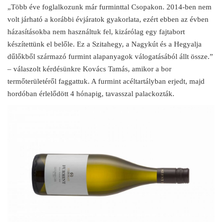
„Több éve foglalkozunk már furminttal Csopakon. 2014-ben nem
volt járható a korábbi évjáratok gyakorlata, ezért ebben az évben
házasításokba nem használtuk fel, kizárólag egy fajtabort
készítettünk el belőle. Ez a Szitahegy, a Nagykút és a Hegyalja
dűlőkből származó furmint alapanyagok válogatásából állt össze.”
– válaszolt kérdésünkre Kovács Tamás, amikor a bor
termőterületéről faggattuk. A furmint acéltartályban erjedt, majd
hordóban érlelődött 4 hónapig, tavasszal palackozták.