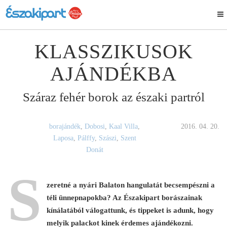
KLASSZIKUSOK
AJÁNDÉKBA
Száraz fehér borok az északi partról
borajándék
,
Dobosi
,
Kaal Villa
,
2016. 04. 20.
Laposa
,
Pálffy
,
Szászi
,
Szent
Donát
S
zeretné a nyári Balaton hangulatát becsempészni a
téli ünnepnapokba? Az Északipart borászainak
kínálatából válogattunk, és tippeket is adunk, hogy
melyik palackot kinek érdemes ajándékozni.