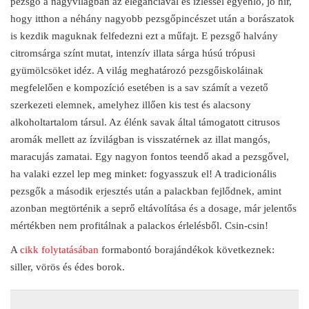
pezsgő a nagyvilágban az eleganciával és ízléssel egyenlő, jó hír,
hogy itthon a néhány nagyobb pezsgőpincészet után a borászatok
is kezdik maguknak felfedezni ezt a műfajt. E pezsgő halvány
citromsárga színt mutat, intenzív illata sárga húsú trópusi
gyümölcsöket idéz. A világ meghatározó pezsgőiskoláinak
megfelelően e kompozíció esetében is a sav számít a vezető
szerkezeti elemnek, amelyhez illően kis test és alacsony
alkoholtartalom társul. Az élénk savak által támogatott citrusos
aromák mellett az ízvilágban is visszatérnek az illat mangós,
maracujás zamatai. Egy nagyon fontos teendő akad a pezsgővel,
ha valaki ezzel lep meg minket: fogyasszuk el! A tradicionális
pezsgők a második erjesztés után a palackban fejlődnek, amint
azonban megtörténik a seprő eltávolítása és a dosage, már jelentős
mértékben nem profitálnak a palackos érlelésből. Csin-csin!
A
cikk folytatásában
formabontó borajándékok következnek:
siller, vörös és édes borok.