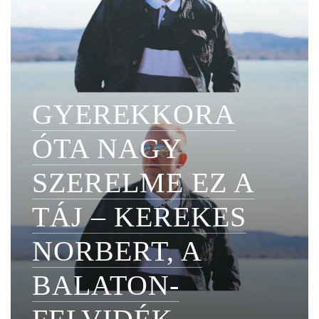
GYEREKKORA
ÓTA NAGY
SZERELME EZ A
TÁJ – KEREKES
NORBERT, A
BALATON-