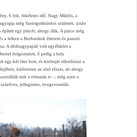
fény, 6 fok, tökéletes idő. Nagy Miklós, a
nagyapja még Szentgotthárdon született, aztán
 épített egy pincét, ahogy illik. A pince még
és a telken a Borbarátok étterem és panzió
zása. A dédnagypapáé volt egyébként a
rrel dolgoztatott, ő pedig a hely
gy-két liter bort, és körbejár ellenőrizni a
ejében, különösen az alsó részei, de ahogy
használták már a rómaiak is –, még ezen a
 százéves, jellegzetes, üvegverandás