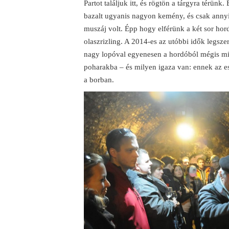
Partot találjuk itt, és rögtön a tárgyra térü
bazalt ugyanis nagyon kemény, és csak annyit
muszáj volt. Épp hogy elférünk a két sor hord
olaszrizling. A 2014-es az utóbbi idők legsze
nagy lopóval egyenesen a hordóból mégis min
poharakba – és milyen igaza van: ennek az e
a borban.