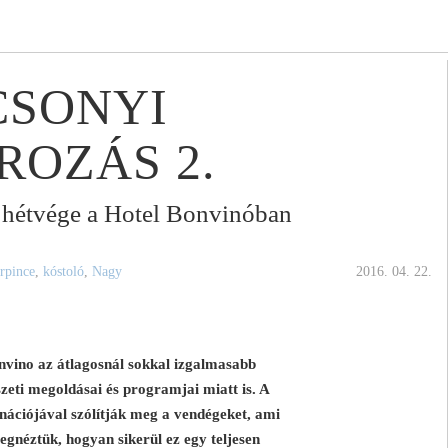
SONYI
OZÁS 2.
zi hétvége a Hotel Bonvinóban
rpince
,
kóstoló
,
Nagy
2016. 04. 22.
onvino az átlagosnál sokkal izgalmasabb
szeti megoldásai és programjai miatt is. A
nációjával szólítják meg a vendégeket, ami
gnéztük, hogyan sikerül ez egy teljesen