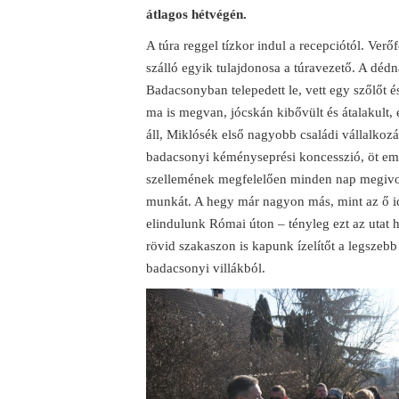
átlagos hétvégén.
A túra reggel tízkor indul a recepciótól. Verő
szálló egyik tulajdonosa a túravezető. A déd
Badacsonyban telepedett le, vett egy szőlőt és
ma is megvan, jócskán kibővült és átalakult, 
áll, Miklósék első nagyobb családi vállalko
badacsonyi kéményseprési koncesszió, öt embe
szellemének megfelelően minden nap megivott e
munkát. A hegy már nagyon más, mint az ő id
elindulunk Római úton – tényleg ezt az utat 
rövid szakaszon is kapunk ízelítőt a legszebb
badacsonyi villákból.