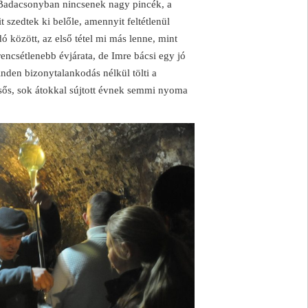
nk. Badacsonyban nincsenek nagy pincék, a
 szedtek ki belőle, amennyit feltétlenül
ó között, az első tétel mi más lenne, mint
rencsétlenebb évjárata, de Imre bácsi egy jó
den bizonytalankodás nélkül tölti a
sős, sok átokkal sújtott évnek semmi nyoma