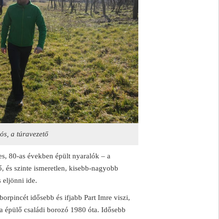
ós, a túravezető
s, 80-as években épült nyaralók – a
 és szinte ismeretlen, kisebb-nagyobb
eljönni ide.
orpincét idősebb és ifjabb Part Imre viszi,
a épülő családi borozó 1980 óta. Idősebb