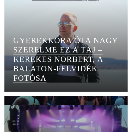
GYEREKKORA ÓTA NAGY
SZERELME EZ A TÁJ –
KEREKES NORBERT, A
BALATON-FELVIDÉK
FOTÓSA