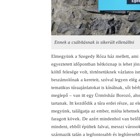
Ennek a csábításnak is sikerült ellenállni
Elmegyünk a Szegedy Róza ház mellett, ami sz
egyeztetett időpontban hétköznap is lehet jö
költő felesége volt, történetüknek vázlatos is
beszámolónak a kereteit, szóval legyen elég
tematikus túraajánlatokat is kínálnak, sőt bé
meglepő – van itt egy Ürmösház Borozó, ahol
tartanak. Itt kezdődik a túra erdei része, az
megyünk, találgatja az ember, mióta lehetnek 
faragott kövek. De azért mindenhol van belől
mindent, ebből épültek falvai, messzi városo
származik talán a legfontosabb és leghíresebb