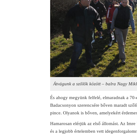
Átvágunk a szőlők között – balra Nagy Mikl
És ahogy megyünk felfelé, elmaradnak a 70-e
Badacsonyon szerencsére bőven maradt szőlő,
pince. Olyanok is bőven, amelyekért érdemes 
Hamarosan elérjük az első állomást. Az Imre b
és a legjobb értelemben vett idegenforgalomr