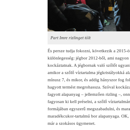
Part Imre rizlinget tölt
És persze tudja fokozni, következik a 2015-ö
különlegesség: jégbor 2012-ből, ami nagyon r
kockáztatnak. A jégbornak való szőlőt ugyanis
amikor a szőlő víztartalma jégkristályokká ala
mínusz 7, és mikor, és addig hányszor fog fo
hagyott termést megrohassza. Szóval kockáza
fagyott alapanyag – jellemzően rizling –, on
fagyosan ki kell préselni, a szőlő víztartalmá
formájában egyszerű megszabadulni, és mara
maradékcukor-tartalmú bor alapanyaga. OK, ut
már a szokásos ügymenet.