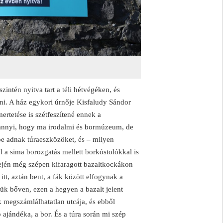
intén nyitva tart a téli hétvégéken, és
nni. A ház egykori úrnője Kisfaludy Sándor
mertetése is szétfeszítené ennek a
 annyi, hogy ma irodalmi és bormúzeum, de
rbe adnak túraeszközöket, és – milyen
 a sima borozgatás mellett borkóstolókkal is
 elején még szépen kifaragott bazaltkockákon
itt, aztán bent, a fák között elfogynak a
ük bőven, ezen a hegyen a bazalt jelent
k megszámlálhatatlan utcája, és ebből
 ajándéka, a bor. És a túra során mi szép