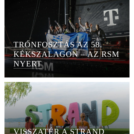
TRÓNFOSZTÁS AZ 58.
KÉKSZALAGON – AZ RSM
NYERT
VISSZATÉR A STRAND