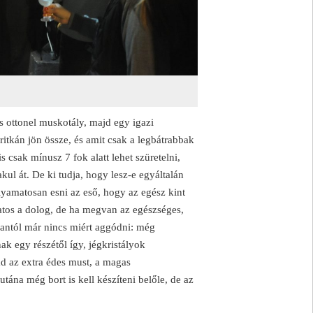
s ottonel muskotály, majd egy igazi
itkán jön össze, és amit csak a legbátrabbak
 csak mínusz 7 fok alatt lehet szüretelni,
kul át. De ki tudja, hogy lesz-e egyáltalán
lyamatosan esni az eső, hogy az egész kint
tos a dolog, de ha megvan az egészséges,
nantól már nincs miért aggódni: még
nak egy részétől így, jégkristályok
d az extra édes must, a magas
ána még bort is kell készíteni belőle, de az