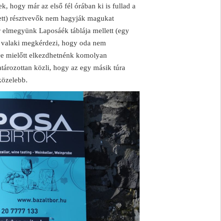
, hogy már az első fél órában ki is fullad a
zett) résztvevők nem hagyják magukat
kor elmegyünk Laposáék táblája mellett (egy
), valaki megkérdezi, hogy oda nem
De mielőtt elkezdhetnénk komolyan
határozottan közli, hogy az egy másik túra
közelebb.