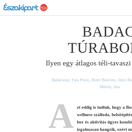
BADAC
TÚRABOR
Ilyen egy átlagos téli-tavas
Badacsony
,
Fata Pince
,
Hotel Bonvino
,
Imre Bo
Miklós
,
túra
A
zt eddig is tudtuk, hogy a B
wellness szálloda, belsőépíté
bor és aktivitás ügyes kombi
izgalmasan hangzik, ezért me