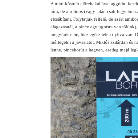
A mini-kóstoló előrehaladtával aggódni kezdek
túra, de a rutinos (vagy talán csak fegyelme
elcsábítani. Folytatjuk felfelé, de azért ami
elágazásnál, a pince egy ugrásra van tőlünk
megyünk-e be, hisz egész télen nyitva van. 
mérlegelni a javaslatot, Miklós szilárdan és 
lenne, pincekörút a hegyen, esetleg majd leg