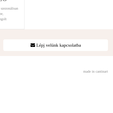
 szezonálisan
be,
ngolt
Lépj velünk kapcsolatba
made in cantinart