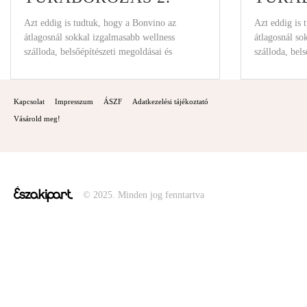
Azt eddig is tudtuk, hogy a Bonvino az
Azt eddig is 
átlagosnál sokkal izgalmasabb wellness
átlagosnál so
szálloda, belsőépítészeti megoldásai és
szálloda, bel
programjai miatt is. A
programjai mi
Kapcsolat
Impresszum
ÁSZF
Adatkezelési tájékoztató
Vásárold meg!
© 2025. Minden jog fenntartva