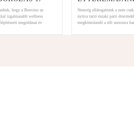
tudtuk, hogy a Bonvino az
Nemrég ellátogattunk a nem csak
kkal izgalmasabb wellness
nyitva tartó északi parti éttermek
sőépítészeti megoldásai és
megkóstolandó a téli szezonra ha
att is. A
fogásokat, s felmérve így