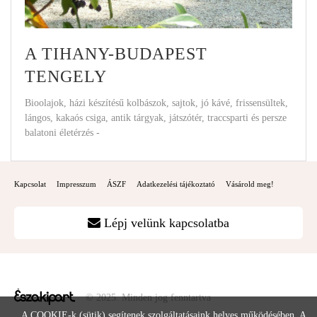
A TIHANY-BUDAPEST
TENGELY
Bioolajok, házi készítésű kolbászok, sajtok, jó kávé, frissensültek,
lángos, kakaós csiga, antik tárgyak, játszótér, traccsparti és persze
balatoni életérzés -
Kapcsolat
Impresszum
ÁSZF
Adatkezelési tájékoztató
Vásárold meg!
Lépj velünk kapcsolatba
© 2025. Minden jog fenntartva
A COOKIE-k (sütik) segítenek szolgáltatásaink helyes működésében. A