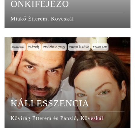
ÖNKIFEJEZŐ
Miakő Étterem, Köveskál
Köveskál
Kővirág
Mészáros György
szezonális étlap
Zakar Kata
KÁLI ESSZENCIA
Kővirág Étterem és Panzió, Köveskál