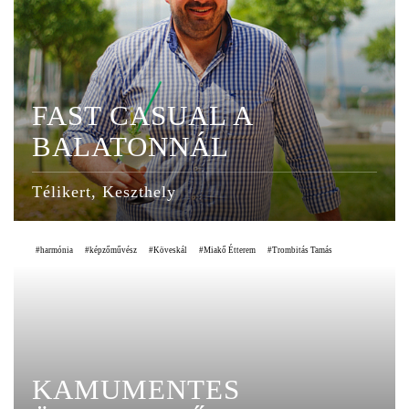
FAST CASUAL A
BALATONNÁL
Télikert, Keszthely
harmónia
képzőművész
Köveskál
Miakő Étterem
Trombitás Tamás
KAMUMENTES