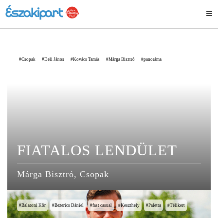
Csopak
Deli János
Kovács Tamás
Márga Bisztró
panoráma
FIATALOS LENDÜLET
Márga Bisztró, Csopak
Balatoni Kör
Bezerics Dániel
fast casual
Keszthely
Paletta
Télikert