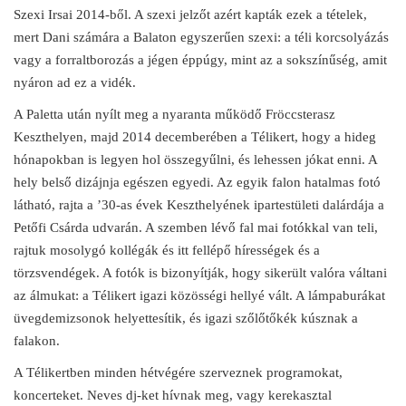
Szexi Irsai 2014-ből. A szexi jelzőt azért kapták ezek a tételek,
mert Dani számára a Balaton egyszerűen szexi: a téli korcsolyázás
vagy a forraltborozás a jégen éppúgy, mint az a sokszínűség, amit
nyáron ad ez a vidék.
A Paletta után nyílt meg a nyaranta működő Fröccsterasz
Keszthelyen, majd 2014 decemberében a Télikert, hogy a hideg
hónapokban is legyen hol összegyűlni, és lehessen jókat enni. A
hely belső dizájnja egészen egyedi. Az egyik falon hatalmas fotó
látható, rajta a ’30-as évek Keszthelyének ipartestületi dalárdája a
Petőfi Csárda udvarán. A szemben lévő fal mai fotókkal van teli,
rajtuk mosolygó kollégák és itt fellépő hírességek és a
törzsvendégek. A fotók is bizonyítják, hogy sikerült valóra váltani
az álmukat: a Télikert igazi közösségi hellyé vált. A lámpaburákat
üvegdemizsonok helyettesítik, és igazi szőlőtőkék kúsznak a
falakon.
A Télikertben minden hétvégére szerveznek programokat,
koncerteket. Neves dj-ket hívnak meg, vagy kerekasztal