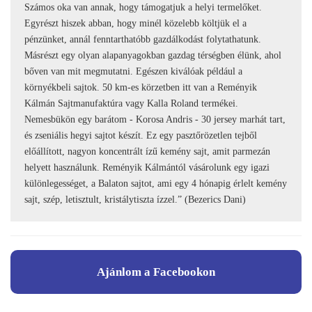
Számos oka van annak, hogy támogatjuk a helyi termelőket.
Egyrészt hiszek abban, hogy minél közelebb költjük el a
pénzünket, annál fenntarthatóbb gazdálkodást folytathatunk.
Másrészt egy olyan alapanyagokban gazdag térségben élünk, ahol
bőven van mit megmutatni. Egészen kiválóak például a
környékbeli sajtok. 50 km-es körzetben itt van a Reményik
Kálmán Sajtmanufaktúra vagy Kalla Roland termékei.
Nemesbükön egy barátom - Korosa Andris - 30 jersey marhát tart,
és zseniális hegyi sajtot készít. Ez egy pasztőrözetlen tejből
előállított, nagyon koncentrált ízű kemény sajt, amit parmezán
helyett használunk. Reményik Kálmántól vásárolunk egy igazi
különlegességet, a Balaton sajtot, ami egy 4 hónapig érlelt kemény
sajt, szép, letisztult, kristálytiszta ízzel.” (Bezerics Dani)
Ajánlom a Facebookon