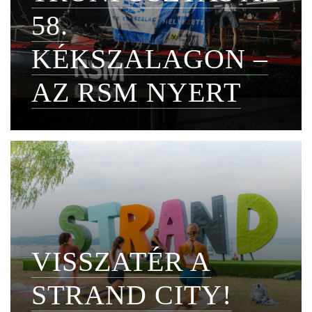
58.
KÉKSZALAGON –
AZ RSM NYERT
VISSZATÉR A
STRAND CITY!