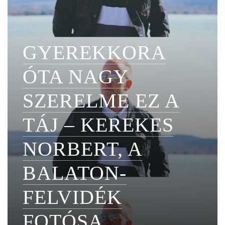
GYEREKKORA
ÓTA NAGY
SZERELME EZ A
TÁJ – KEREKES
NORBERT, A
BALATON-
FELVIDÉK
FOTÓSA