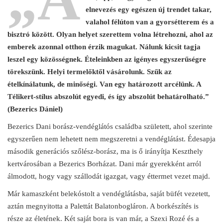
elnevezés egy egészen új trendet takar,
valahol félúton van a gyorsétterem és a
bisztró között. Olyan helyet szerettem volna létrehozni, ahol az
emberek azonnal otthon érzik magukat. Nálunk kicsit tagja
leszel egy közösségnek. Ételeinkben az igényes egyszerűségre
törekszünk. Helyi termelőktől vásárolunk. Szűk az
ételkínálatunk, de minőségi. Van egy határozott arcélünk. A
Télikert-stílus abszolút egyedi, és így abszolút behatárolható.”
(Bezerics Dániel)
Bezerics Dani borász-vendéglátós családba született, ahol szerinte
egyszerűen nem lehetett nem megszeretni a vendéglátást. Édesapja
második generációs szőlész-borász, ma is ő irányítja Keszthely
kertvárosában a Bezerics Borházat. Dani már gyerekként arról
álmodott, hogy vagy szállodát igazgat, vagy éttermet vezet majd.
Már kamaszként belekóstolt a vendéglátásba, saját büfét vezetett,
aztán megnyitotta a Palettát Balatonbogláron. A borkészítés is
része az életének. Két saját bora is van már, a Szexi Rozé és a