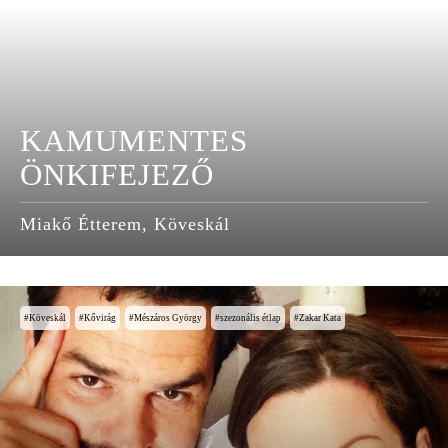
KAMUMENTES
ÖNKIFEJEZŐ
Miakő Étterem, Köveskál
Köveskál
Kővirág
Mészáros György
szezonális étlap
Zakar Kata