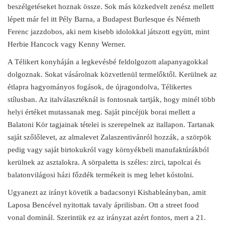
beszélgetéseket hoznak össze. Sok más közkedvelt zenész mellett
lépett már fel itt Pély Barna, a Budapest Burlesque és Németh
Ferenc jazzdobos, aki nem kisebb idolokkal játszott együtt, mint
Herbie Hancock vagy Kenny Werner.
A Télikert konyháján a legkevésbé feldolgozott alapanyagokkal
dolgoznak. Sokat vásárolnak közvetlenül termelőktől. Kerülnek az
étlapra hagyományos fogások, de újragondolva, Télikertes
stílusban. Az italválasztéknál is fontosnak tartják, hogy minél több
helyi értéket mutassanak meg. Saját pincéjük borai mellett a
Balatoni Kör tagjainak tételei is szerepelnek az itallapon. Tartanak
saját szőlőlevet, az almalevet Zalaszentivánról hozzák, a szörpök
pedig vagy saját birtokukról vagy környékbeli manufaktúrákból
kerülnek az asztalokra. A sörpaletta is széles: zirci, tapolcai és
balatonvilágosi házi főzdék termékeit is meg lehet kóstolni.
Ugyanezt az irányt követik a badacsonyi Kishableányban, amit
Laposa Bencével nyitottak tavaly áprilisban. Ott a street food
vonal dominál. Szerintük ez az irányzat azért fontos, mert a 21.