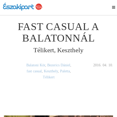
FAST CASUAL A
BALATONNÁL
Télikert, Keszthely
Balatoni Kör
,
Bezerics Dániel
,
2016. 04. 10.
fast casual
,
Keszthely
,
Paletta
,
Télikert