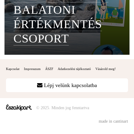
BALATONI
ÉRTÉKMENTÉS
CSOPORT
Kapcsolat
Impresszum
ÁSZF
Adatkezelési tájékoztató
Vásárold meg!
Lépj velünk kapcsolatba
© 2025. Minden jog fenntartva
made in cantinart