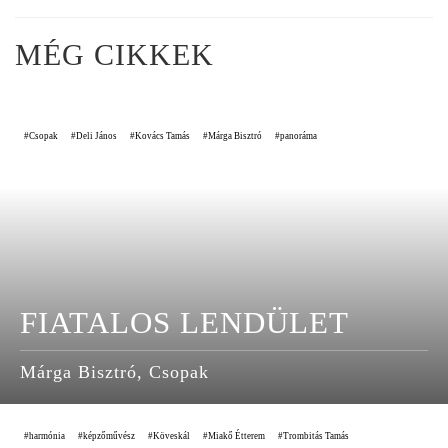
MÉG CIKKEK
Csopak
Deli János
Kovács Tamás
Márga Bisztró
panoráma
FIATALOS LENDÜLET
Márga Bisztró, Csopak
harmónia
képzőművész
Köveskál
Miakő Étterem
Trombitás Tamás