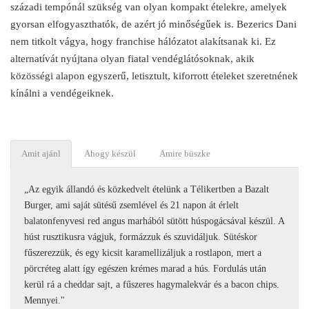
századi tempónál szükség van olyan kompakt ételekre, amelyek
gyorsan elfogyaszthatók, de azért jó minőségűek is. Bezerics Dani
nem titkolt vágya, hogy franchise hálózatot alakítsanak ki. Ez
alternatívát nyújtana olyan fiatal vendéglátósoknak, akik
közösségi alapon egyszerű, letisztult, kiforrott ételeket szeretnének
kínálni a vendégeiknek.
Amit ajánl
Ahogy készül
Amire büszke
„Az egyik állandó és közkedvelt ételünk a Télikertben a Bazalt
Burger, ami saját sütésű zsemlével és 21 napon át érlelt
balatonfenyvesi red angus marhából sütött húspogácsával készül. A
húst rusztikusra vágjuk, formázzuk és szuvidáljuk. Sütéskor
fűszerezzük, és egy kicsit karamellizáljuk a rostlapon, mert a
pörcréteg alatt így egészen krémes marad a hús. Fordulás után
kerül rá a cheddar sajt, a fűszeres hagymalekvár és a bacon chips.
Mennyei."