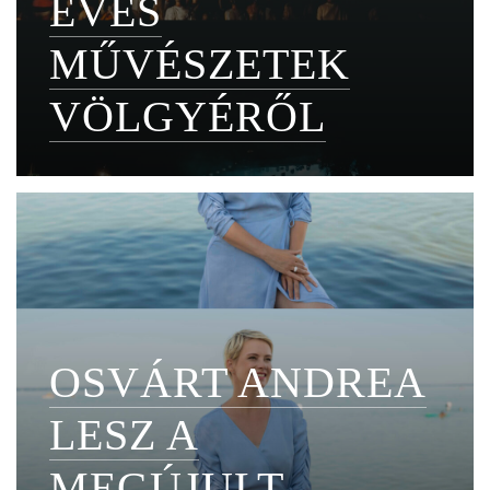
ÉVES
MŰVÉSZETEK
VÖLGYÉRŐL
OSVÁRT ANDREA
LESZ A
MEGÚJULT