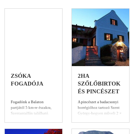
ZSÓKA
2HA
FOGADÓJA
SZŐLŐBIRTOK
ÉS PINCÉSZET
Fogadónk a Balaton
A pincészet a badacsonyi
partjától 5 km-re északra,
borrégióhoz tartozó Szent
Szentantalfán található.
György-hegyen műveli 2 ×
Csendes, idillikus, családias
2 hektárnyi szőlőjét. A név
környezet jellemzi
a birtok apró méretét jelzi,
apartmanjainkat,
ami garancia lehet arra,