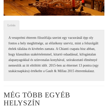
Leírás
A veszprémi étterem filozófiája szerint egy vacsoránál épp oly
fontos a hely meghittsége, az előzékeny szerviz, mint a felszolgált
ételek tálalása és kivételes zamata. A Chianti csapata hisz abban,
hogy klasszikus szakértelemmel, kitartó odaadással, kifogástalan
alapanyagokkal és színvonalas konyhával, szórakoztató élménnyé
nemesítik az itt eltöltött időt. 2015-ben az éttermet 13 pontra (egy
szakácssapkára) értékelte a Gault & Millau 2015 étteremkalauz.
MÉG TÖBB EGYÉB
HELYSZÍN