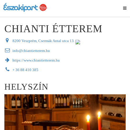
CHIANTI ÉTTEREM
8200 Veszprém, Csermák Antal utca 13.
info@chiantietterem.hu
https://www.chiantietterem.hu
+ 36 88 410 385
HELYSZÍN