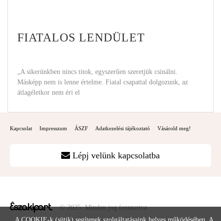
FIATALOS LENDÜLET
„A sikerünkben nincs titok, egyszerűen szeretjük csinálni.
Másképp nem is lenne értelme. Fiatal csapattal dolgozunk, az
átlagéletkor nem éri el
Kapcsolat
Impresszum
ÁSZF
Adatkezelési tájékoztató
Vásárold meg!
Lépj velünk kapcsolatba
© 2025. Minden jog fenntartva
A COOKIE-k (sütik) segítenek szolgáltatásaink helyes működésében. A